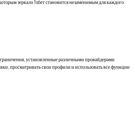
 которым зеркало 1хбет становится незаменимым для каждого
и ограничения, установленные различными провайдерами
тавки, просматривать свои профили и использовать все функции