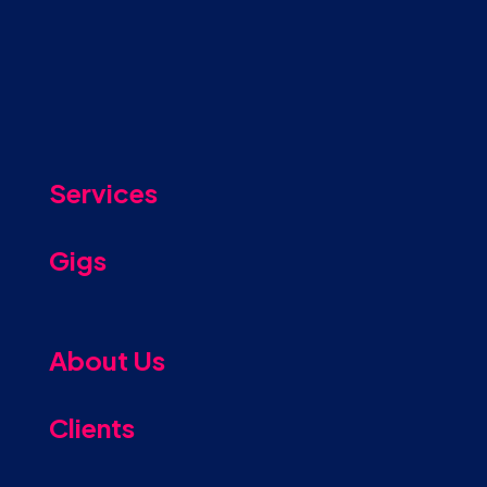
Menu
Close
Social-facebook
Social-twitter
Social-youtube
Social-pint
Services
Gigs
Shop Page
About Us
Clients