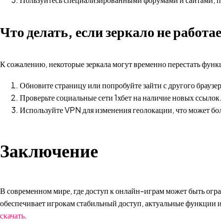
Что делать, если зеркало не работа
К сожалению, некоторые зеркала могут временно перестать функ
Обновите страницу или попробуйте зайти с другого браузер
Проверьте социальные сети 1хбет на наличие новых ссылок
Используйте VPN для изменения геолокации, что может бол
Заключение
В современном мире, где доступ к онлайн-играм может быть ограни
обеспечивает игрокам стабильный доступ, актуальные функции и 
скачать
.