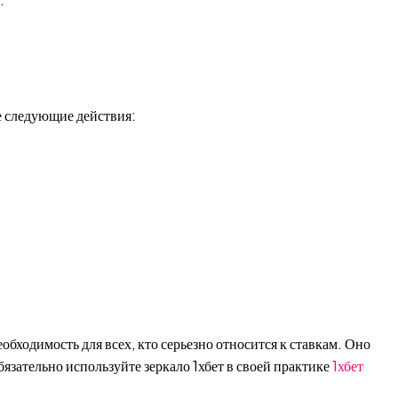
е следующие действия:
обходимость для всех, кто серьезно относится к ставкам. Оно
язательно используйте зеркало 1хбет в своей практике
1хбет