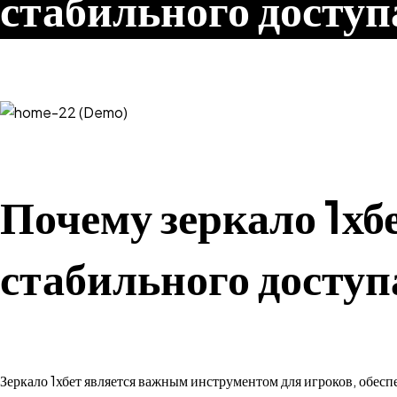
стабильного доступ
Почему зеркало 1хб
стабильного доступ
Зеркало 1хбет является важным инструментом для игроков, обес