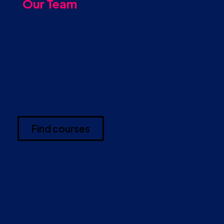
Our Team
Engaging & accessible
online
co
Find courses
JOIN OVER
68,000 people
GETTING OUR EMAILS
CALL US:
800 388 80 90
ADRESS:
58 Howard Street #2 San Francisco