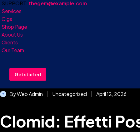
SUPPORT:
thegem@example.com
Services
Gigs
Shop Page
About Us
Clients
Our Team
Previous Post
¿Cuál juego de casino online paga más?
Get started
Post
By Web Admin
Uncategorized
April 12, 2026
navigation
Clomid: Effetti Posi