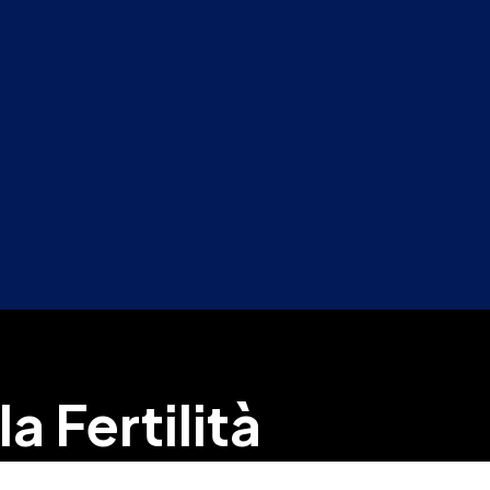
Next Post
Sept créneaux enchantés pour libérer votre
créativité audacieuse
a Fertilità