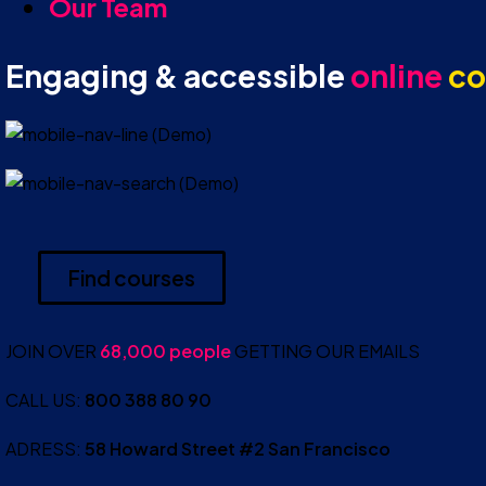
Our Team
Engaging & accessible
online
co
Find courses
JOIN OVER
68,000 people
GETTING OUR EMAILS
CALL US:
800 388 80 90
ADRESS:
58 Howard Street #2 San Francisco