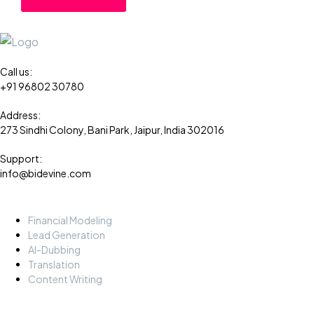
Call us:
+91 96802 30780
Address:
273 Sindhi Colony, Bani Park, Jaipur, India 302016
Support:
info@bidevine.com
Services
Financial Modeling
Lead Generation
AI-Dubbing
Translation
Content Writing
About