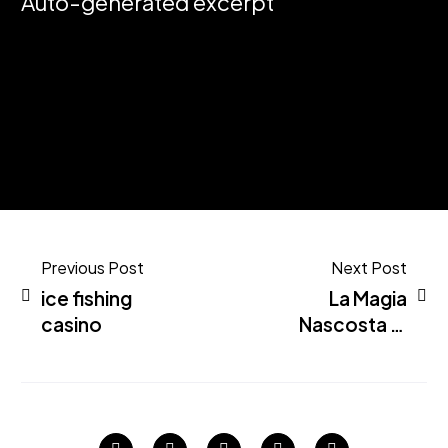
Auto-generated excerpt
Previous Post
Next Post
ice fishing
La Magia
casino
Nascosta di
Mystake
Casino
Rivelata per i
Giocatori