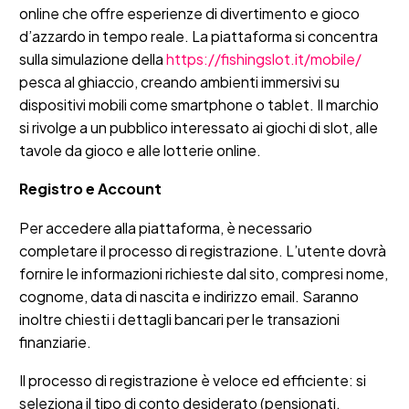
online che offre esperienze di divertimento e gioco
d’azzardo in tempo reale. La piattaforma si concentra
sulla simulazione della
https://fishingslot.it/mobile/
pesca al ghiaccio, creando ambienti immersivi su
dispositivi mobili come smartphone o tablet. Il marchio
si rivolge a un pubblico interessato ai giochi di slot, alle
tavole da gioco e alle lotterie online.
Registro e Account
Per accedere alla piattaforma, è necessario
completare il processo di registrazione. L’utente dovrà
fornire le informazioni richieste dal sito, compresi nome,
cognome, data di nascita e indirizzo email. Saranno
inoltre chiesti i dettagli bancari per le transazioni
finanziarie.
Il processo di registrazione è veloce ed efficiente: si
seleziona il tipo di conto desiderato (pensionati,