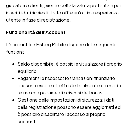
giocatori o clienti), viene scelta la valuta preferita e poi
inseriti i dati richiesti. Il sito offre un’ottima esperienza
utente in fase di registrazione.
Funzionalità dell’Account
L’account Ice Fishing Mobile dispone delle seguenti
funzioni:
Saldo disponibile: è possibile visualizzare il proprio
equilibrio.
Pagamenti e riscosso: le transazioni finanziarie
possono essere effettuate facilmente e in modo
sicuro con pagamenti o riscosi dei bonus.
Gestione delle impostazioni di sicurezza: i dati
della registrazione possono essere aggiornati ed
è possibile disabilitare l’accesso al proprio
account.