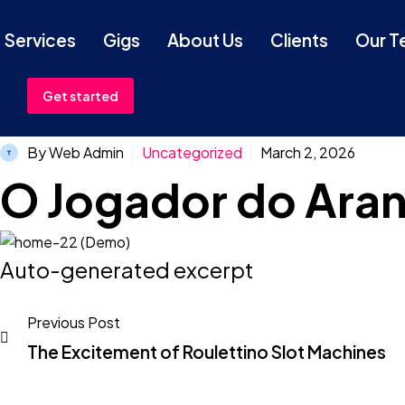
Services
Gigs
About Us
Clients
Our 
Get started
By Web Admin
Uncategorized
March 2, 2026
O Jogador do Aran
Auto-generated excerpt
Previous Post
The Excitement of Roulettino Slot Machines
Post