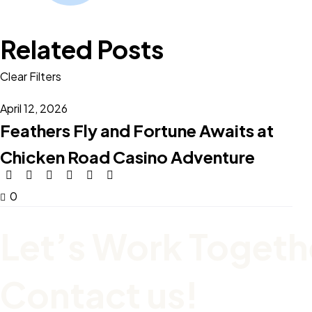
Related Posts
Clear Filters
April 12, 2026
Feathers Fly and Fortune Awaits at
Chicken Road Casino Adventure
0
Let’s Work Togeth
Contact us!