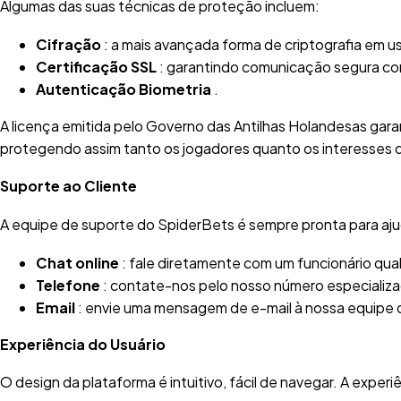
Algumas das suas técnicas de proteção incluem:
Cifração
: a mais avançada forma de criptografia em u
Certificação SSL
: garantindo comunicação segura co
Autenticação Biometria
.
A licença emitida pelo Governo das Antilhas Holandesas ga
protegendo assim tanto os jogadores quanto os interesses d
Suporte ao Cliente
A equipe de suporte do SpiderBets é sempre pronta para aj
Chat online
: fale diretamente com um funcionário qual
Telefone
: contate-nos pelo nosso número especializ
Email
: envie uma mensagem de e-mail à nossa equipe 
Experiência do Usuário
O design da plataforma é intuitivo, fácil de navegar. A exper