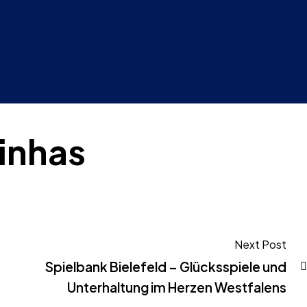
inhas
Next Post
Spielbank Bielefeld – Glücksspiele und
Unterhaltung im Herzen Westfalens