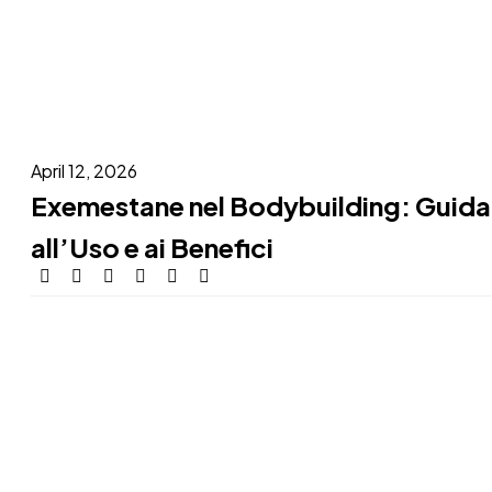
April 12, 2026
Exemestane nel Bodybuilding: Guida
all’Uso e ai Benefici