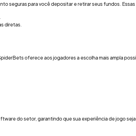
 seguras para você depositar e retirar seus fundos. Essas 
.
s diretas.
piderBets oferece aos jogadores a escolha mais ampla possive
ftware do setor, garantindo que sua experiência de jogo sej