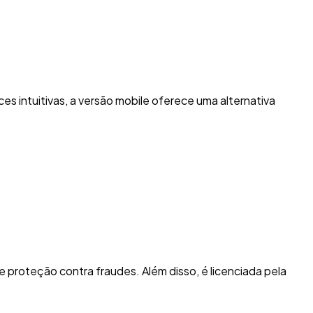
es intuitivas, a versão mobile oferece uma alternativa
proteção contra fraudes. Além disso, é licenciada pela