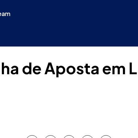
Team
ha de Aposta em L