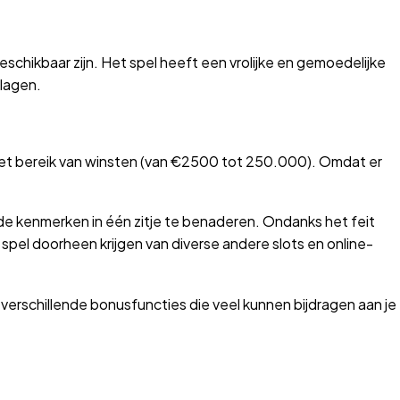
eschikbaar zijn. Het spel heeft een vrolijke en gemoedelijke
slagen.
 het bereik van winsten (van €2500 tot 250.000). Omdat er
nde kenmerken in één zitje te benaderen. Ondanks het feit
spel doorheen krijgen van diverse andere slots en online-
 verschillende bonusfuncties die veel kunnen bijdragen aan je