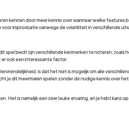
s leren kennen door meer kennis over wanneer welke features b
 voor improvisatie vanwege de volatiliteit in verschillende uit
it spel biedt zijn verschillende kenmerken te noteren, zoals
 er ook een interessante factor.
iendelijkheid, is dat het niet is mogelijk om alle verschille
cht je dit meermalen spelen zonder de nodige kennis over het 
. Het is namelijk een zeer leuke ervaring, en je hebt kans op