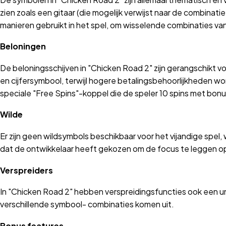
zien zoals een gitaar (die mogelijk verwijst naar de combina
manieren gebruikt in het spel, om wisselende combinaties va
Beloningen
De beloningsschijven in "Chicken Road 2" zijn gerangschikt
en cijfersymbool, terwijl hogere betalingsbehoorlijkheden 
speciale "Free Spins"-koppel die de speler 10 spins met bon
Wilde
Er zijn geen wildsymbols beschikbaar voor het vijandige sp
dat de ontwikkelaar heeft gekozen om de focus te leggen o
Verspreiders
In "Chicken Road 2" hebben verspreidingsfuncties ook een uni
verschillende symbool- combinaties komen uit.
Bonus features