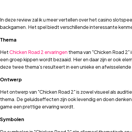
In deze review zal ik u meer vertellen over het casino slot
backgamen. Het spel biedt verschillende interessante kenmer
Thema
Het
Chicken Road 2 ervaringen
thema van "Chicken Road 2" i
een groep kippen wordt bezaaid. Hier en daar zijn er ook el
deze twee thema’s resulteert in een unieke en afwisselende e
Ontwerp
Het ontwerp van "Chicken Road 2" is zowel visueel als auditief 
thema. De geluidseffecten zijn ook levendig en doen denken
game een prettige ervaring wordt.
Symbolen
De symbolen in "Chicken Road 2" zijn allemaal thematisch en 