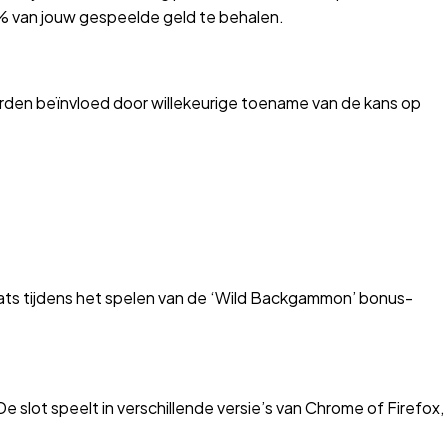
% van jouw gespeelde geld te behalen.
worden beïnvloed door willekeurige toename van de kans op
aats tijdens het spelen van de ‘Wild Backgammon’ bonus-
slot speelt in verschillende versie’s van Chrome of Firefox,