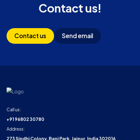
Contact us!
Contact us
Send email
Call us:
+91 96802 30780
Address:
273 Sindhi Colony, Bani Park, Jaipur, India 302016