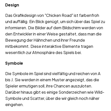
Design
Das Grafikdesign von "Chicken Road" ist farbenfroh
und auffällig. Ein Blick genügt, um sich über das Spiel zu
informieren. Die Bilder auf dem Bildschirm werden von
den Entwickler in einer Weise gestaltet, dass man die
Bewegung der Hähnchen und ihrer Freunde
mitbekommt. Diese interaktive Elemente tragen
wesentlich zur Atmosphäre des Spiels bei.
Symbole
Die Symbole im Spiel sind vielfältig und reichen von A
bis J. Sie werden in einem Muster angezeigt, das die
Spieler ermutigen soll, ihre Chancen auszuloten.
Darüber hinaus gibt es einige Sonderzeichen wie Wild-
Symbole und Scatter, über die wir gleich noch näher
eingehen.