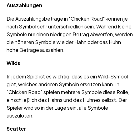
Auszahlungen
Die Auszahlungsbeträge in "Chicken Road" können je
nach Symbol sehr unterschiedlich sein. Während kleine
Symbole nur einen niedrigen Betrag abwerfen, werden
die höheren Symbole wie der Hahn oder das Huhn
hohe Beträge auszahlen.
Wilds
In jedem Spiel ist es wichtig, dass es ein Wild-Symbol
gibt, welches anderen Symboln ersetzen kann. In
"Chicken Road" spielen mehrere Symbole diese Rolle,
einschließlich des Hahns und des Huhnes selbst. Der
Spieler wird so in der Lage sein, alle Symbole
auszuloten.
Scatter