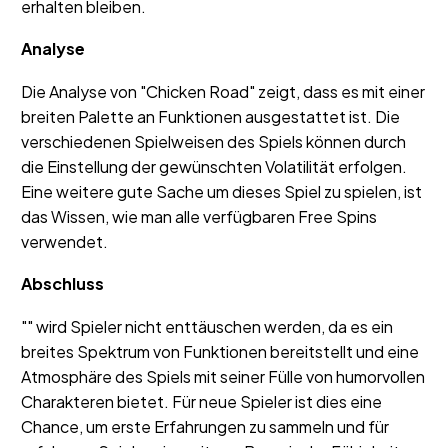
erhalten bleiben.
Analyse
Die Analyse von "Chicken Road" zeigt, dass es mit einer
breiten Palette an Funktionen ausgestattet ist. Die
verschiedenen Spielweisen des Spiels können durch
die Einstellung der gewünschten Volatilität erfolgen.
Eine weitere gute Sache um dieses Spiel zu spielen, ist
das Wissen, wie man alle verfügbaren Free Spins
verwendet.
Abschluss
"" wird Spieler nicht enttäuschen werden, da es ein
breites Spektrum von Funktionen bereitstellt und eine
Atmosphäre des Spiels mit seiner Fülle von humorvollen
Charakteren bietet. Für neue Spieler ist dies eine
Chance, um erste Erfahrungen zu sammeln und für