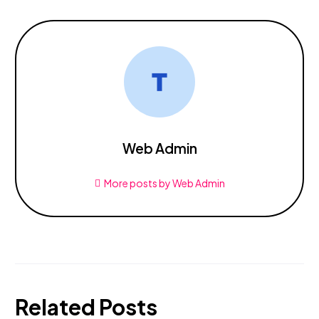
Web Admin
More posts by Web Admin
Related Posts