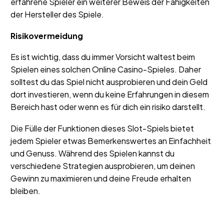
erfahrene Spieler ein weiterer Beweis der Fähigkeiten
der Hersteller des Spiele.
Risikovermeidung
Es ist wichtig, dass du immer Vorsicht waltest beim
Spielen eines solchen Online Casino-Spieles. Daher
solltest du das Spiel nicht ausprobieren und dein Geld
dort investieren, wenn du keine Erfahrungen in diesem
Bereich hast oder wenn es für dich ein risiko darstellt.
Die Fülle der Funktionen dieses Slot-Spiels bietet
jedem Spieler etwas Bemerkenswertes an Einfachheit
und Genuss. Während des Spielen kannst du
verschiedene Strategien ausprobieren, um deinen
Gewinn zu maximieren und deine Freude erhalten
bleiben.