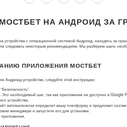
МОСТБЕТ НА АНДРОИД ЗА Г
а устройства с операционной системой Андроид, находясь за грани
сли следовать некоторым рекомендациям. Мы разберем шаги, необх
ВАНИЮ ПРИЛОЖЕНИЯ МОСТБЕТ
ем Андроид-устройстве, следуйте этой инструкции:
 “Безопасность”.
 Это необходимый шаг, так как приложение не доступно в Google P
го устройства.
Сайт автоматически определит вашу платформу и предложит соотв
овом менеджере и запустите его для установки.
у приложения.