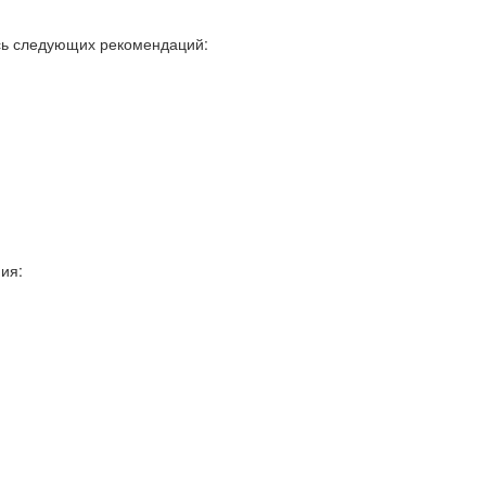
есь следующих рекомендаций:
ия: