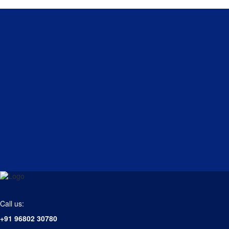
Call us:
+91 96802 30780