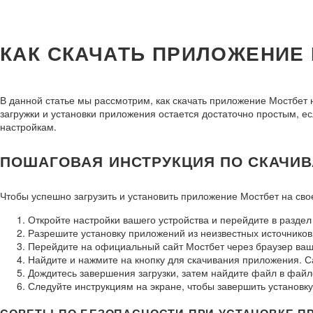
КАК СКАЧАТЬ ПРИЛОЖЕНИЕ 
В данной статье мы рассмотрим, как скачать приложение Мостбет н
загружки и установки приложения остается достаточно простым, е
настройкам.
ПОШАГОВАЯ ИНСТРУКЦИЯ ПО СКАЧИ
Чтобы успешно загрузить и установить приложение Мостбет на сво
Откройте настройки вашего устройства и перейдите в раздел
Разрешите установку приложений из неизвестных источников.
Перейдите на официальный сайт Мостбет через браузер ваше
Найдите и нажмите на кнопку для скачивания приложения. 
Дождитесь завершения загрузки, затем найдите файл в файл
Следуйте инструкциям на экране, чтобы завершить установк