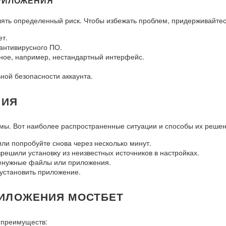
РИЛОЖЕНИЯ
влять определенный риск. Чтобы избежать проблем, придерживайт
ет.
антивирусного ПО.
ьное, например, нестандартный интерфейс.
ой безопасности аккаунта.
НИЯ
емы. Вот наиболее распространенные ситуации и способы их решен
ли попробуйте снова через несколько минут.
зрешили установку из неизвестных источников в настройках.
ненужные файлы или приложения.
установить приложение.
ИЛОЖЕНИЯ МОСТБЕТ
 преимуществ: