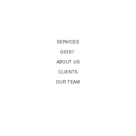
SERVICES
GIGS
ABOUT US
CLIENTS
OUR TEAM