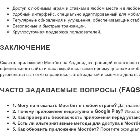
Доступ к любимым играм и ставкам в любом месте и в любое
Удобный интерфейс, специально адаптированный для мобил
Регулярные обновления и улучшения, обеспечивающие стаб
Безопасные и быстрые транзакции.
Круглосуточная поддержка пользователей.
ЗАКЛЮЧЕНИЕ
Скачать приложение Мостбет на Андроид за границей достаточно 
официального сайта и наслаждайтесь всеми преимуществами моби
руководства вы легко справитесь с этой задачей и сможете делать 
ЧАСТО ЗАДАВАЕМЫЕ ВОПРОСЫ (FAQS
1. Могу ли я скачать Мостбет в любой стране?
Да, главно
2. Почему приложение недоступно в Google Play?
Из-за о
3. Как проверить безопасность приложения перед устан
4. Есть ли альтернативные методы для доступа к Мостб
5. Как обновить приложение Мостбет?
Посетите официальн