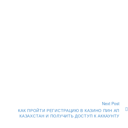
Next Post
КАК ПРОЙТИ РЕГИСТРАЦИЮ В КАЗИНО ПИН АП
КАЗАХСТАН И ПОЛУЧИТЬ ДОСТУП К АККАУНТУ