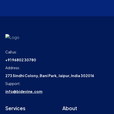
Call us:
+91 96802 30780
Address:
273 Sindhi Colony, Bani Park, Jaipur, India 302016
Support:
info@bidevine.com
Services
About