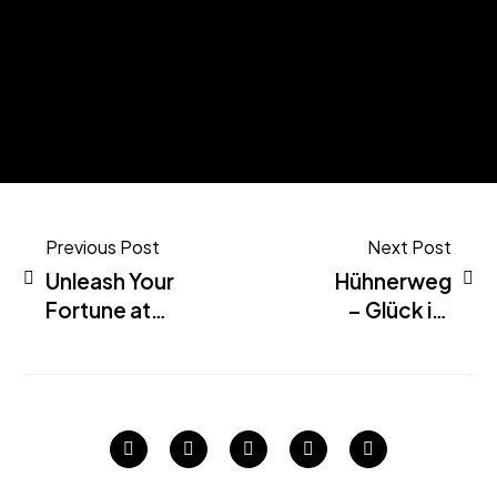
Previous Post
Next Post
Unleash Your
Hühnerweg
Fortune at
– Glück im
Casino
Spiel auf der
Efbet’s
Kiesstraße
Dazzling
Playground