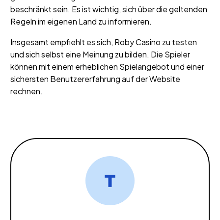
beschränkt sein. Es ist wichtig, sich über die geltenden
Regeln im eigenen Land zu informieren.
Insgesamt empfiehlt es sich, Roby Casino zu testen
und sich selbst eine Meinung zu bilden. Die Spieler
können mit einem erheblichen Spielangebot und einer
sichersten Benutzererfahrung auf der Website
rechnen.