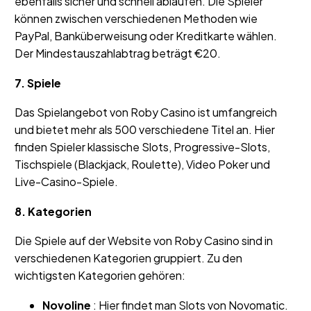
ebenfalls sicher und schnell ablaufen. Die Spieler
können zwischen verschiedenen Methoden wie
PayPal, Banküberweisung oder Kreditkarte wählen.
Der Mindestauszahlabtrag beträgt €20.
7. Spiele
Das Spielangebot von Roby Casino ist umfangreich
und bietet mehr als 500 verschiedene Titel an. Hier
finden Spieler klassische Slots, Progressive-Slots,
Tischspiele (Blackjack, Roulette), Video Poker und
Live-Casino-Spiele.
8. Kategorien
Die Spiele auf der Website von Roby Casino sind in
verschiedenen Kategorien gruppiert. Zu den
wichtigsten Kategorien gehören:
Novoline
: Hier findet man Slots von Novomatic.