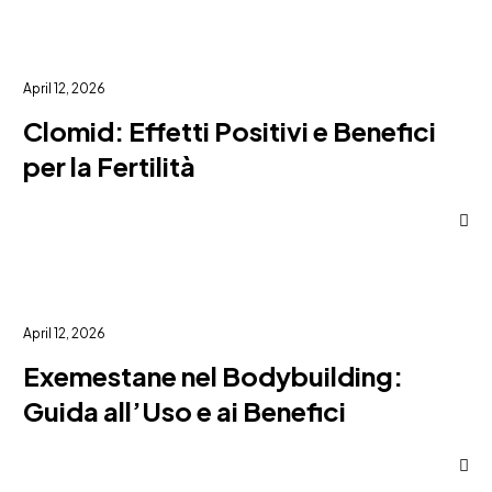
April 12, 2026
Clomid: Effetti Positivi e Benefici
per la Fertilità
April 12, 2026
Exemestane nel Bodybuilding:
Guida all’Uso e ai Benefici