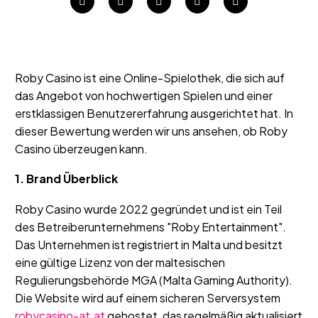
Roby Casino ist eine Online-Spielothek, die sich auf
das Angebot von hochwertigen Spielen und einer
erstklassigen Benutzererfahrung ausgerichtet hat. In
dieser Bewertung werden wir uns ansehen, ob Roby
Casino überzeugen kann.
1. Brand Überblick
Roby Casino wurde 2022 gegründet und ist ein Teil
des Betreiberunternehmens "Roby Entertainment".
Das Unternehmen ist registriert in Malta und besitzt
eine gültige Lizenz von der maltesischen
Regulierungsbehörde MGA (Malta Gaming Authority).
Die Website wird auf einem sicheren Serversystem
robycasino-at.at
gehostet, das regelmäßig aktualisiert