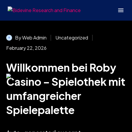
By Web Admin
Uncategorized
February 22, 2026
Willkommen bei Roby
Casino – Spielothek mit
umfangreicher
Spielepalette