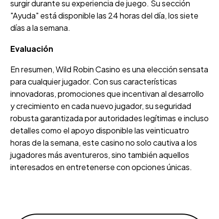
surgir durante su experiencia de juego. Su sección
"Ayuda" está disponible las 24 horas del día, los siete
días a la semana.
Evaluación
En resumen, Wild Robin Casino es una elección sensata
para cualquier jugador. Con sus características
innovadoras, promociones que incentivan al desarrollo
y crecimiento en cada nuevo jugador, su seguridad
robusta garantizada por autoridades legítimas e incluso
detalles como el apoyo disponible las veinticuatro
horas de la semana, este casino no solo cautiva a los
jugadores más aventureros, sino también aquellos
interesados en entretenerse con opciones únicas.