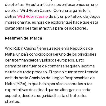
de ofertas. En este artículo, nos enfocaremos en uno
de ellos: Wild Robin Casino. Con una larga historia
detrás
Wild Robin casino
de sí y un portafolio de juegos
impresionante, es hora de explorar qué hace que esta
plataforma sea tan atractiva para los jugadores.
Resumen del Marca
Wild Robin Casino tiene su sede en la República de
Malta, un país conocido por ser uno de los principales
centros financieros y jurídicos europeos. Esto
garantiza una fuente de confianza segura y legítima
detrás de todo proceso. El casino cuenta con licencia
emitida por la Comisión de Juegos Responsables de
Malta (MGA), lo que habla por sí solo sobre las altas
expectativas de calidad que se albergan en cada
aspecto, desde la seguridad hasta el trato a los
clientes.