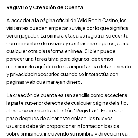
Registro y Creación de Cuenta
Al acceder a la página oficial de Wild Robin Casino, los
visitantes pueden empezar su viaje por lo que significa
ser un jugador. La primera etapa es registrar su cuenta
con un nombre de usuario y contraseña seguros, como
cualquier otra plataforma en línea. Si bien puede
parecer una tarea trivial para algunos, debemos
mencionarlo aquí debido a la importancia del anonimato
y privacidad necesarios cuando se interactúa con
páginas web que manejan dinero.
La creación de cuenta es tan sencilla como acceder a
la parte superior derecha de cualquier página del sitio,
donde se encuentra el botón "Registrar". En un solo
paso después de clicar este enlace, los nuevos
usuarios deberán proporcionar información básica
sobre sí mismos, incluyendo su nombre y dirección real,