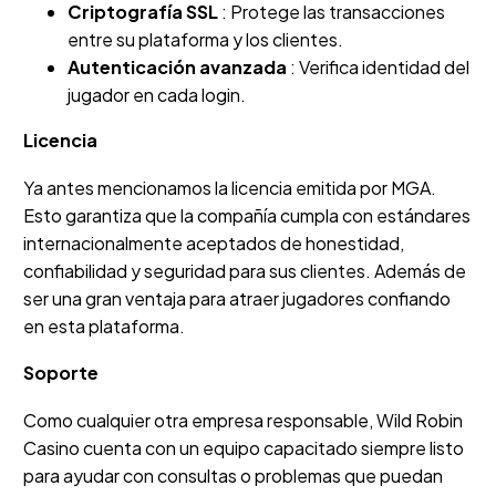
Criptografía SSL
: Protege las transacciones
entre su plataforma y los clientes.
Autenticación avanzada
: Verifica identidad del
jugador en cada login.
Licencia
Ya antes mencionamos la licencia emitida por MGA.
Esto garantiza que la compañía cumpla con estándares
internacionalmente aceptados de honestidad,
confiabilidad y seguridad para sus clientes. Además de
ser una gran ventaja para atraer jugadores confiando
en esta plataforma.
Soporte
Como cualquier otra empresa responsable, Wild Robin
Casino cuenta con un equipo capacitado siempre listo
para ayudar con consultas o problemas que puedan