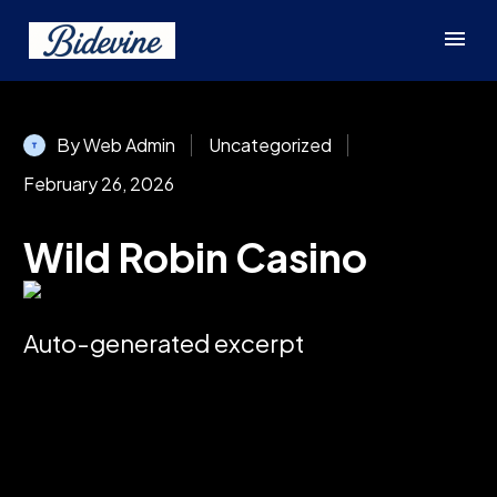
By Web Admin
Uncategorized
February 26, 2026
Wild Robin Casino
Auto-generated excerpt