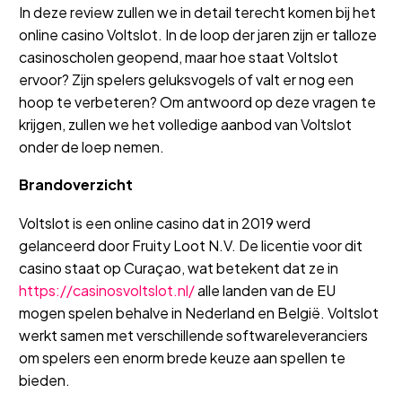
In deze review zullen we in detail terecht komen bij het
online casino Voltslot. In de loop der jaren zijn er talloze
casinoscholen geopend, maar hoe staat Voltslot
ervoor? Zijn spelers geluksvogels of valt er nog een
hoop te verbeteren? Om antwoord op deze vragen te
krijgen, zullen we het volledige aanbod van Voltslot
onder de loep nemen.
Brandoverzicht
Voltslot is een online casino dat in 2019 werd
gelanceerd door Fruity Loot N.V. De licentie voor dit
casino staat op Curaçao, wat betekent dat ze in
https://casinosvoltslot.nl/
alle landen van de EU
mogen spelen behalve in Nederland en België. Voltslot
werkt samen met verschillende softwareleveranciers
om spelers een enorm brede keuze aan spellen te
bieden.