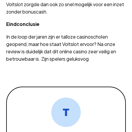
Voltslot zorgde dan ook zo snel mogelijk voor een inzet
zonder bonuscash.
Eindconclusie
In de loop der jaren zijn er talloze casinoscholen
geopend, maar hoe staat Voltslot ervoor? Na onze
review is duidelijk dat dit online casino zeer veilig en
betrouwbaar is. Zijn spelers geluksvog