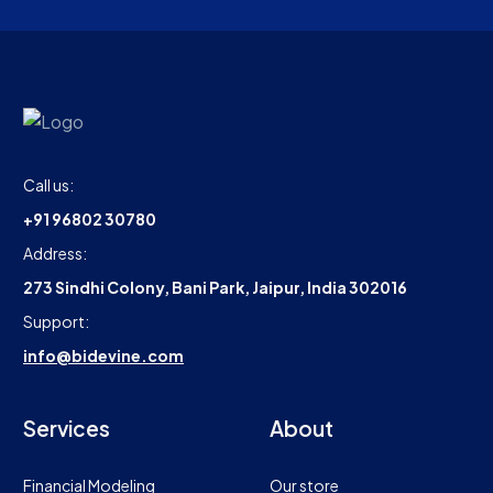
Call us:
+91 96802 30780
Address:
273 Sindhi Colony, Bani Park, Jaipur, India 302016
Support:
info@bidevine.com
Services
About
Financial Modeling
Our store