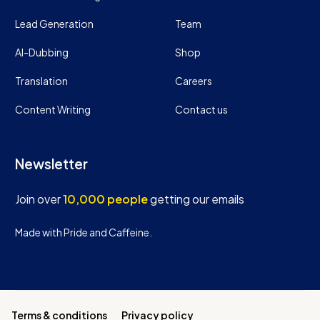
Lead Generation
Team
AI-Dubbing
Shop
Translation
Careers
Content Writing
Contact us
Newsletter
Join over
10,000 people
getting our emails
Made with Pride and Caffeine.
Terms & conditions
Privacy policy