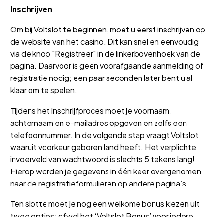
Inschrijven
Om bij Voltslot te beginnen, moet u eerst inschrijven op
de website van het casino. Dit kan snel en eenvoudig
via de knop "Registreer" in de linkerbovenhoek van de
pagina. Daarvoor is geen voorafgaande aanmelding of
registratie nodig; een paar seconden later bent u al
klaar om te spelen.
Tijdens het inschrijfproces moet je voornaam,
achternaam en e-mailadres opgeven en zelfs een
telefoonnummer. In de volgende stap vraagt Voltslot
waaruit voorkeur geboren land heeft. Het verplichte
invoerveld van wachtwoord is slechts 5 tekens lang!
Hierop worden je gegevens in één keer overgenomen
naar de registratieformulieren op andere pagina’s.
Ten slotte moet je nog een welkome bonus kiezen uit
twee opties: ofwel het ‘Voltslot Bonus’ voor iedere