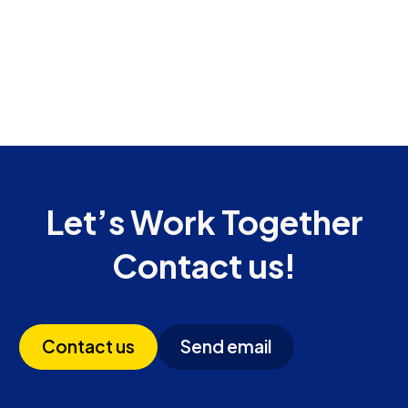
Let’s Work Together
Contact us!
Contact us
Send email