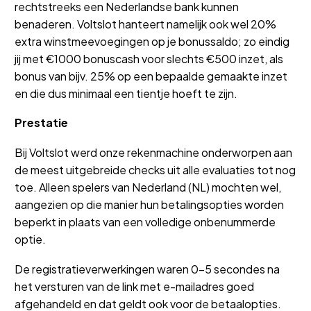
rechtstreeks een Nederlandse bank kunnen
benaderen. Voltslot hanteert namelijk ook wel 20%
extra winstmeevoegingen op je bonussaldo; zo eindig
jij met €1000 bonuscash voor slechts €500 inzet, als
bonus van bijv. 25% op een bepaalde gemaakte inzet
en die dus minimaal een tientje hoeft te zijn.
Prestatie
Bij Voltslot werd onze rekenmachine onderworpen aan
de meest uitgebreide checks uit alle evaluaties tot nog
toe. Alleen spelers van Nederland (NL) mochten wel,
aangezien op die manier hun betalingsopties worden
beperkt in plaats van een volledige onbenummerde
optie.
De registratieverwerkingen waren 0-5 secondes na
het versturen van de link met e-mailadres goed
afgehandeld en dat geldt ook voor de betaalopties.