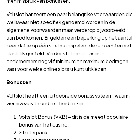
men misbruik van bonussen.
Voltslot hanteert een paar belangrijke voorwaarden die
weliswaar niet specifiek genoemd worden in de
algemene voorwaarden maar verderop bijvoorbeeld
aan bod komen. Er gelden een beperking op het aantal
keer dat je op één spel mag spelen; deze is echter niet
duidelijk gesteld. Verder stellen de casino-
ondernemers nog vijf minimum en maximum bedragen
vast voor welke online slots u kunt uitkiezen.
Bonussen
Voltslot heeft een uitgebreide bonussysteem, waarin
vier niveaus te onderscheiden zijn:
Voltslot Bonus (VKB) – dit is de meest populaire
bonus van het casino.
Starterpack