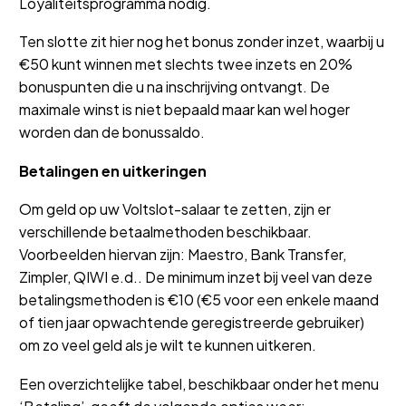
Loyaliteitsprogramma nodig.
Ten slotte zit hier nog het bonus zonder inzet, waarbij u
€50 kunt winnen met slechts twee inzets en 20%
bonuspunten die u na inschrijving ontvangt. De
maximale winst is niet bepaald maar kan wel hoger
worden dan de bonussaldo.
Betalingen en uitkeringen
Om geld op uw Voltslot-salaar te zetten, zijn er
verschillende betaalmethoden beschikbaar.
Voorbeelden hiervan zijn: Maestro, Bank Transfer,
Zimpler, QIWI e.d.. De minimum inzet bij veel van deze
betalingsmethoden is €10 (€5 voor een enkele maand
of tien jaar opwachtende geregistreerde gebruiker)
om zo veel geld als je wilt te kunnen uitkeren.
Een overzichtelijke tabel, beschikbaar onder het menu