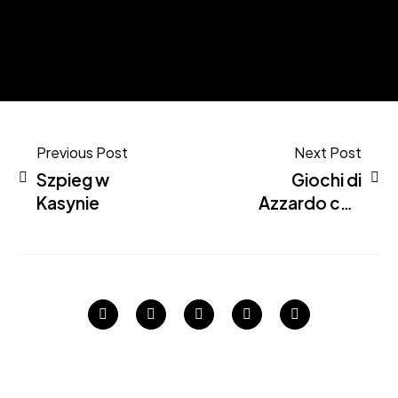
Previous Post
Next Post
Szpieg w
Giochi di
Kasynie
Azzardo con
Il Gioco della
Slot Machine
Play Regal