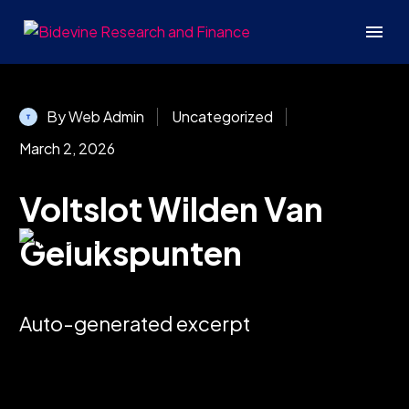
By Web Admin
Uncategorized
March 2, 2026
Voltslot Wilden Van
Gelukspunten
Auto-generated excerpt