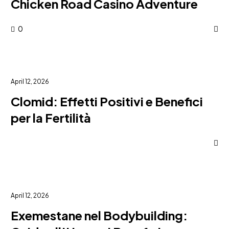
Chicken Road Casino Adventure
0
April 12, 2026
Clomid: Effetti Positivi e Benefici
per la Fertilità
April 12, 2026
Exemestane nel Bodybuilding: