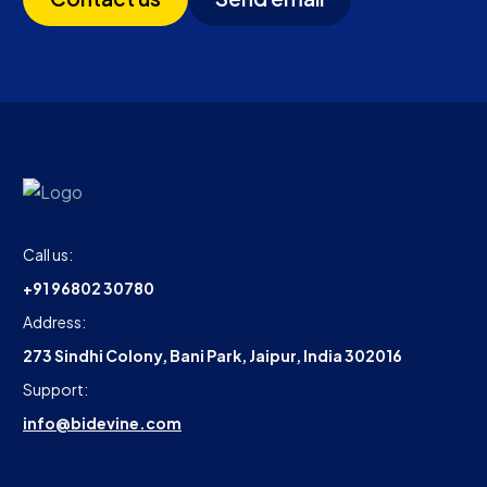
Call us:
+91 96802 30780
Address:
273 Sindhi Colony, Bani Park, Jaipur, India 302016
Support:
info@bidevine.com