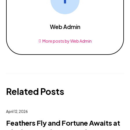
Web Admin
More posts by Web Admin
Related Posts
April 12, 2026
Feathers Fly and Fortune Awaits at