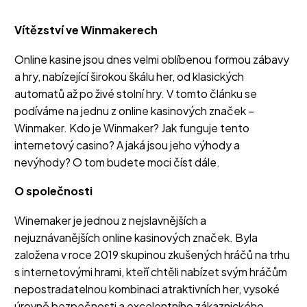
Vítězství ve Winmakerech
Online kasine jsou dnes velmi oblíbenou formou zábavy
a hry, nabízející širokou škálu her, od klasických
automatů až po živé stolní hry. V tomto článku se
podíváme na jednu z online kasinových značek –
Winmaker. Kdo je Winmaker? Jak funguje tento
internetový casino? A jaká jsou jeho výhody a
nevýhody? O tom budete moci číst dále.
O společnosti
Winemaker je jednou z nejslavnějších a
nejuznávanějších online kasinových značek. Byla
založena v roce 2019 skupinou zkušených hráčů na trhu
s internetovými hrami, kteří chtěli nabízet svým hráčům
nepostradatelnou kombinaci atraktivních her, vysoké
úrovně bezpečnosti a excelentního zákaznického