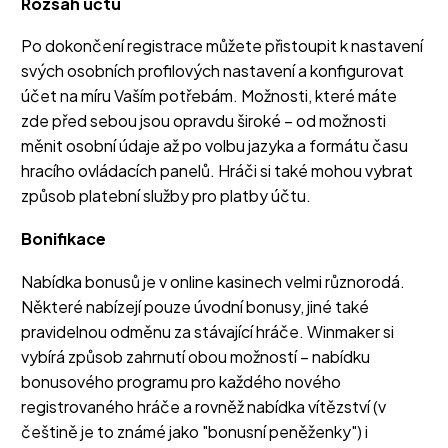
Rozsah účtu
Po dokončení registrace můžete přistoupit k nastavení
svých osobních profilových nastavení a konfigurovat
účet na míru Vaším potřebám. Možnosti, které máte
zde před sebou jsou opravdu široké – od možnosti
měnit osobní údaje až po volbu jazyka a formátu času
hracího ovládacích panelů. Hráči si také mohou vybrat
způsob platební služby pro platby účtu.
Bonifikace
Nabídka bonusů je v online kasinech velmi různorodá.
Některé nabízejí pouze úvodní bonusy, jiné také
pravidelnou odměnu za stávající hráče. Winmaker si
vybírá způsob zahrnutí obou možností – nabídku
bonusového programu pro každého nového
registrovaného hráče a rovněž nabídka vítězství (v
češtině je to známé jako "bonusní peněženky") i