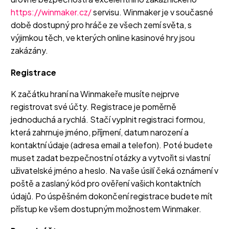
https://winmaker.cz/
servisu. Winmaker je v současné
době dostupný pro hráče ze všech zemí světa, s
výjimkou těch, ve kterých online kasinové hry jsou
zakázány.
Registrace
K začátku hraní na Winmakeře musíte nejprve
registrovat své účty. Registrace je poměrně
jednoduchá a rychlá. Stačí vyplnit registraci formou,
která zahrnuje jméno, příjmení, datum narození a
kontaktní údaje (adresa email a telefon). Poté budete
muset zadat bezpečnostní otázky a vytvořit si vlastní
uživatelské jméno a heslo. Na vaše úsilí čeká oznámení v
poště a zaslaný kód pro ověření vašich kontaktních
údajů. Po úspěšném dokončení registrace budete mít
přístup ke všem dostupným možnostem Winmaker.