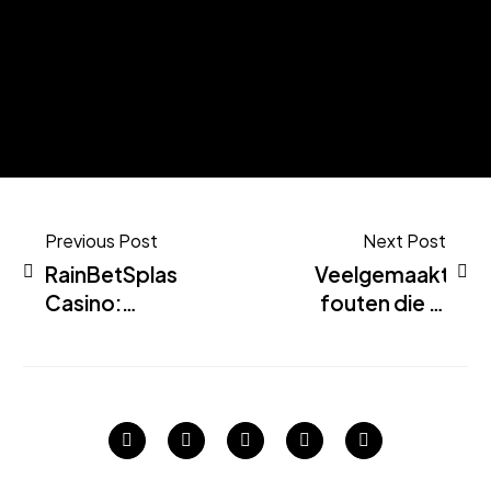
Previous Post
Next Post
RainBetSplash
Veelgemaakte
Casino:
fouten die je
Trends und
moet
Ausblick für
vermijden bij
2025 im
RainBetSplash
iGaming
Casino