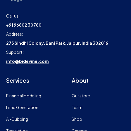
Call us:
+91 96802 30780
Address:
273 Sindhi Colony, Bani Park, Jaipur, India 302016
Support:
info@bidevine.com
Services
About
Financial Modeling
Our store
Lead Generation
Team
AI-Dubbing
Shop
Translation
Careers