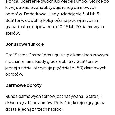
słońca. Uderzenie dwóch lub więcej symboli Słońce po
lewej stronie ekranu aktywuje rundę darmowych
obrotów. Dodatkowo, kiedy układają się 3, 4 lub 5
Scatter w dowolnej kolejności na przewijanych linii,
gracz dostaje odpowiednio 10, 15 lub 20 darmowych
spinów.
Bonusowe funkcje
Gra "Starda Casino" posługuje się kilkoma bonusowymi
mechanizmami. Kiedy gracz zrobi trzy Scattera w
jednej rundzie, otrzymuje pięćdzieści (50) darmowych
obrotów.
Darmowe obroty
Runda darmowych spinów jest nazywana "Stardą" i
składa się z 12 poziomów. Po każdej kolejce gry gracz
dostaje jedną z trzech nagród: