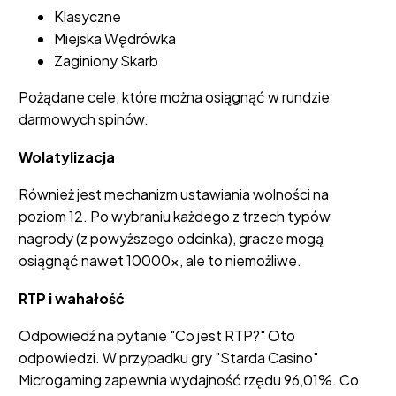
Klasyczne
Miejska Wędrówka
Zaginiony Skarb
Pożądane cele, które można osiągnąć w rundzie
darmowych spinów.
Wolatylizacja
Również jest mechanizm ustawiania wolności na
poziom 12. Po wybraniu każdego z trzech typów
nagrody (z powyższego odcinka), gracze mogą
osiągnąć nawet 10000x, ale to niemożliwe.
RTP i wahałość
Odpowiedź na pytanie "Co jest RTP?" Oto
odpowiedzi. W przypadku gry "Starda Casino"
Microgaming zapewnia wydajność rzędu 96,01%. Co