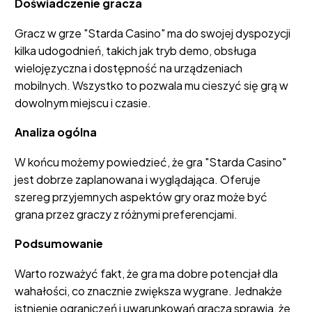
Doświadczenie gracza
Gracz w grze "Starda Casino" ma do swojej dyspozycji
kilka udogodnień, takich jak tryb demo, obsługa
wielojęzyczna i dostępność na urządzeniach
mobilnych. Wszystko to pozwala mu cieszyć się grą w
dowolnym miejscu i czasie.
Analiza ogólna
W końcu możemy powiedzieć, że gra "Starda Casino"
jest dobrze zaplanowana i wyglądająca. Oferuje
szereg przyjemnych aspektów gry oraz może być
grana przez graczy z różnymi preferencjami.
Podsumowanie
Warto rozważyć fakt, że gra ma dobre potencjał dla
wahałości, co znacznie zwiększa wygrane. Jednakże
istnienie ograniczeń i uwarunkowań gracza sprawia, że