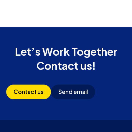
Let’s Work Together
Contact us!
Contact us
Send email