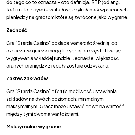
do tego co to oznacza – oto definicja. RTP (od ang.
Return To Player) – wahałość czyli ułamek wpłaconych
pieniędzy na graczom które są zwrócone jako wygrane.
Zaćność
Gra "Starda Casino" posiada wahałość średnią, co
oznacza że gracze mogą liczyć się na częstotliwość
wygrywania w każdej rundzie. Jednakże, większość
granych pieniędzy z reguły zostaje odzyskana.
Zakres zakładów
Gra "Starda Casino" oferuje możliwość ustawiania
zakładów na dwóch poziomach: minimalnym i
maksymalnym. Gracz może ustawić dowolną wartość
między tymi dwoma wartościami.
Maksymalne wygranie