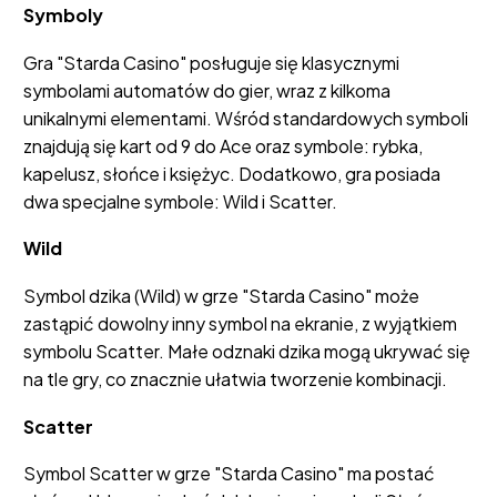
Symboly
Gra "Starda Casino" posługuje się klasycznymi
symbolami automatów do gier, wraz z kilkoma
unikalnymi elementami. Wśród standardowych symboli
znajdują się kart od 9 do Ace oraz symbole: rybka,
kapelusz, słońce i księżyc. Dodatkowo, gra posiada
dwa specjalne symbole: Wild i Scatter.
Wild
Symbol dzika (Wild) w grze "Starda Casino" może
zastąpić dowolny inny symbol na ekranie, z wyjątkiem
symbolu Scatter. Małe odznaki dzika mogą ukrywać się
na tle gry, co znacznie ułatwia tworzenie kombinacji.
Scatter
Symbol Scatter w grze "Starda Casino" ma postać