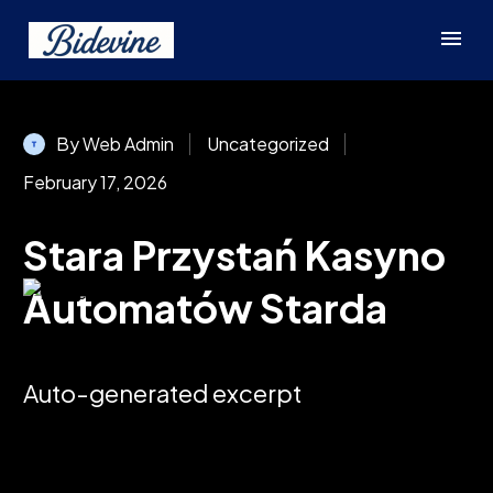
By Web Admin
Uncategorized
February 17, 2026
Stara Przystań Kasyno
Automatów Starda
Auto-generated excerpt