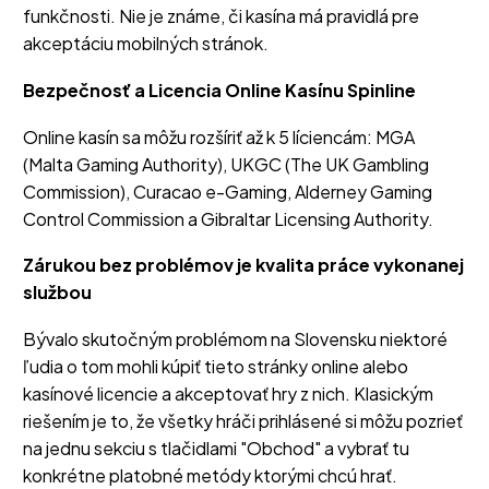
funkčnosti. Nie je známe, či kasína má pravidlá pre
akceptáciu mobilných stránok.
Bezpečnosť a Licencia Online Kasínu Spinline
Online kasín sa môžu rozšíriť až k 5 líciencám: MGA
(Malta Gaming Authority), UKGC (The UK Gambling
Commission), Curacao e-Gaming, Alderney Gaming
Control Commission a Gibraltar Licensing Authority.
Zárukou bez problémov je kvalita práce vykonanej
službou
Bývalo skutočným problémom na Slovensku niektoré
ľudia o tom mohli kúpiť tieto stránky online alebo
kasínové licencie a akceptovať hry z nich. Klasickým
riešením je to, že všetky hráči prihlásené si môžu pozrieť
na jednu sekciu s tlačidlami "Obchod" a vybrať tu
konkrétne platobné metódy ktorými chcú hrať.