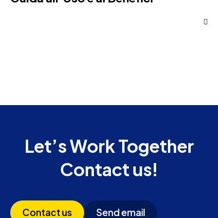
Let’s Work Together
Contact us!
Contact us
Send email