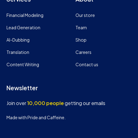
Financial Modeling
Our store
Lead Generation
Team
AI-Dubbing
Shop
Translation
Careers
Content Writing
Contact us
Newsletter
Join over
10,000 people
getting our emails
Made with Pride and Caffeine.