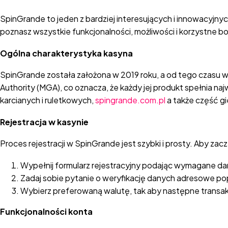
SpinGrande to jeden z bardziej interesujących i innowacyjn
poznasz wszystkie funkcjonalności, możliwości i korzystne
Ogólna charakterystyka kasyna
SpinGrande została założona w 2019 roku, a od tego czasu wy
Authority (MGA), co oznacza, że każdy jej produkt spełnia 
karcianych i ruletkowych,
spingrande.com.pl
a także część gi
Rejestracja w kasynie
Proces rejestracji w SpinGrande jest szybki i prosty. Aby zacz
Wypełnij formularz rejestracyjny podając wymagane da
Zadaj sobie pytanie o weryfikację danych adresowe po
Wybierz preferowaną walutę, tak aby następne transak
Funkcjonalności konta