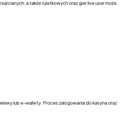
 karcianych, a także ruletkowych oraz gier live user może:
elewy lub e-wallety. Proces zalogowania do kasyna oraz