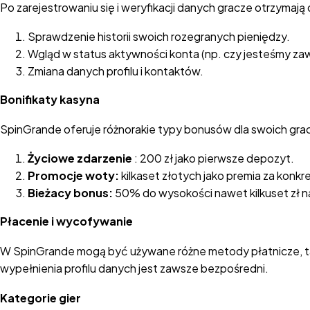
Po zarejestrowaniu się i weryfikacji danych gracze otrzymają 
Sprawdzenie historii swoich rozegranych pieniędzy.
Wgląd w status aktywności konta (np. czy jesteśmy zaw
Zmiana danych profilu i kontaktów.
Bonifikaty kasyna
SpinGrande oferuje różnorakie typy bonusów dla swoich grac
Życiowe zdarzenie
: 200 zł jako pierwsze depozyt.
Promocje woty:
kilkaset złotych jako premia za konkr
Bieżacy bonus:
50% do wysokości nawet kilkuset zł n
Płacenie i wycofywanie
W SpinGrande mogą być używane różne metody płatnicze, taki
wypełnienia profilu danych jest zawsze bezpośredni.
Kategorie gier