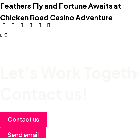
Feathers Fly and Fortune Awaits at
Chicken Road Casino Adventure
0
Let’s Work Togeth
Contact us!
Contact us
Send email