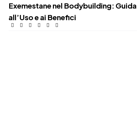
Exemestane nel Bodybuilding: Guida
all’Uso e ai Benefici