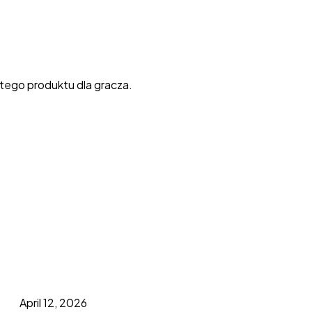
tego produktu dla gracza.
April 12, 2026