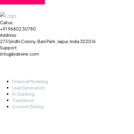
Call us:
+91 96802 30780
Address:
273 Sindhi Colony, Bani Park, Jaipur, India 302016
Support:
info@bidevine.com
Services
Financial Modeling
Lead Generation
AI-Dubbing
Translation
Content Writing
About