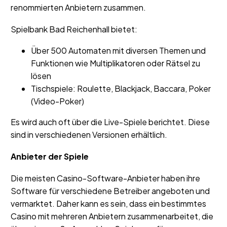
renommierten Anbietern zusammen.
Spielbank Bad Reichenhall bietet:
Über 500 Automaten mit diversen Themen und
Funktionen wie Multiplikatoren oder Rätsel zu
lösen
Tischspiele: Roulette, Blackjack, Baccara, Poker
(Video-Poker)
Es wird auch oft über die Live-Spiele berichtet. Diese
sind in verschiedenen Versionen erhältlich.
Anbieter der Spiele
Die meisten Casino-Software-Anbieter haben ihre
Software für verschiedene Betreiber angeboten und
vermarktet. Daher kann es sein, dass ein bestimmtes
Casino mit mehreren Anbietern zusammenarbeitet, die