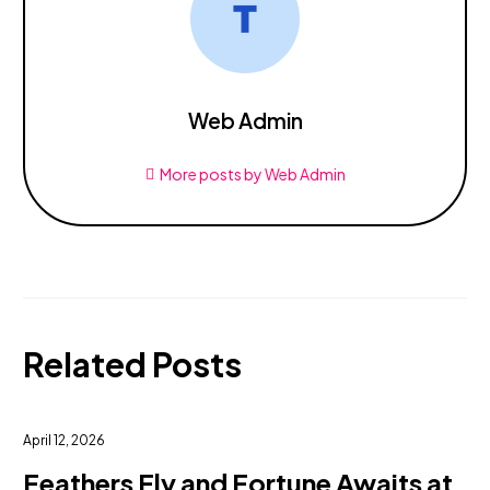
Web Admin
More posts by Web Admin
Related Posts
April 12, 2026
Feathers Fly and Fortune Awaits at