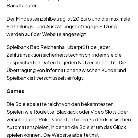
Banktransfer.
Der Mindesteinzahlbetrag ist 20 Euro und die maximale
Einzahlungs- und Auszahlungsbeträge je Sitzung
werden auf der Website angezeigt.
Spielbank Bad Reichenhall überprüft bei jeder
Zahltransaktion sicherheitstechnisch, indem sie die
gespeicherten Daten für jeden Nutzer abgleicht. Die
Übertragung von Informationen zwischen Kunde und
Spielbank ist verschlüsselt erfolgt.
Games
Die Spielepalette reicht von den bekanntesten
Spielen wie Roulette, Blackjack oder Video Slots über
verschiedene Pokervarianten bis hin zu den klassischen
Automatenspielen, in denen die Spieler um das Glück
spielen können. Die Website arbeitet mit