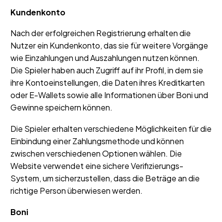
Kundenkonto
Nach der erfolgreichen Registrierung erhalten die
Nutzer ein Kundenkonto, das sie für weitere Vorgänge
wie Einzahlungen und Auszahlungen nutzen können.
Die Spieler haben auch Zugriff auf ihr Profil, in dem sie
ihre Kontoeinstellungen, die Daten ihres Kreditkarten
oder E-Wallets sowie alle Informationen über Boni und
Gewinne speichern können.
Die Spieler erhalten verschiedene Möglichkeiten für die
Einbindung einer Zahlungsmethode und können
zwischen verschiedenen Optionen wählen. Die
Website verwendet eine sichere Verifizierungs-
System, um sicherzustellen, dass die Beträge an die
richtige Person überwiesen werden.
Boni