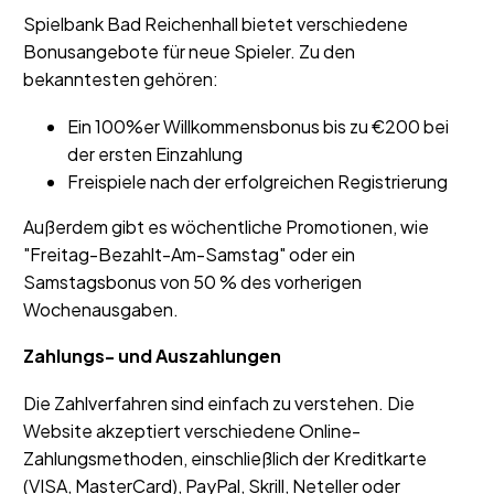
Spielbank Bad Reichenhall bietet verschiedene
Bonusangebote für neue Spieler. Zu den
bekanntesten gehören:
Ein 100%er Willkommensbonus bis zu €200 bei
der ersten Einzahlung
Freispiele nach der erfolgreichen Registrierung
Außerdem gibt es wöchentliche Promotionen, wie
"Freitag-Bezahlt-Am-Samstag" oder ein
Samstagsbonus von 50 % des vorherigen
Wochenausgaben.
Zahlungs- und Auszahlungen
Die Zahlverfahren sind einfach zu verstehen. Die
Website akzeptiert verschiedene Online-
Zahlungsmethoden, einschließlich der Kreditkarte
(VISA, MasterCard), PayPal, Skrill, Neteller oder