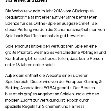
Sicherheit und Lizenz
Die Website wurde im Jahr 2018 vom Glücksspiel-
Regulator Malta mit einer auf vier Jahre befristeten
Lizenze für das Online-Spielen ausgezeichnet. Bei
dieser Prüfung wurden die Sicherheitsmaßnahmen von
Spielbank Bad Reichenhall als gut bewertet.
Spielerschutz ist bei den verfügbaren Spielen eine
große Priorität, weshalb es verschiedene Abfragen und
Kontrollen gibt, um sicherzustellen, dass keine Person
unter 18 Jahren online spielt.
Außerdem enthält die Website einen sicheren
Spielbereich: Dieser wird von der European Gaming &
Betting Association (EGBA) geprüft. Der Bereich
bietet ein großes Angebot an Spielen und auch den
mobilen Zugriff zur Verfügung, ist jedoch durch
spezielle Regeln für Sicherheit und Fairness