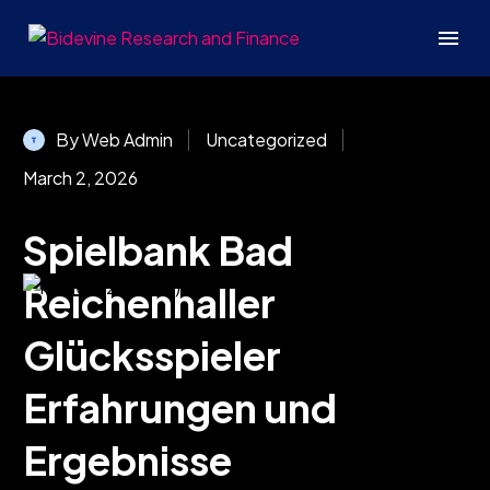
By Web Admin
Uncategorized
March 2, 2026
Spielbank Bad
Reichenhaller
Glücksspieler
Erfahrungen und
Ergebnisse