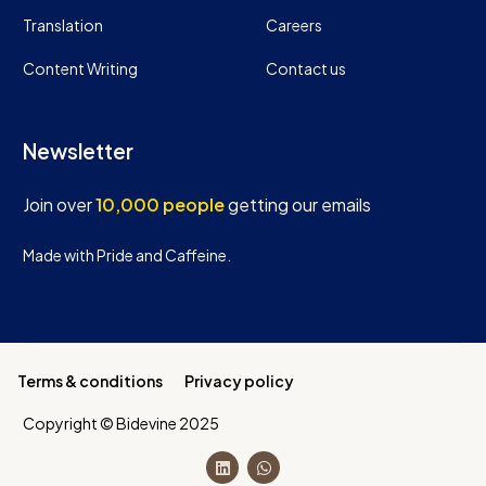
Translation
Careers
Content Writing
Contact us
Newsletter
Join over
10,000 people
getting our emails
Made with Pride and Caffeine.
Terms & conditions
Privacy policy
Copyright © Bidevine 2025