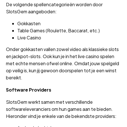
De volgende spellencategorieën worden door
SlotsGem aangeboden:
Gokkasten
Table Games (Roulette, Baccarat, etc.)
Live Casino
Onder gokkasten vallen zowel video als klassieke slots
en jackpot-slots. Ook kun je in het live casino spelen
met echte mensen ofwel online. Omdat jouw spelgeld
op veilig is, kun jij gewoon doorspelen tot je een winst
bereikt.
Software Providers
SlotsGem werkt samen met verschillende
softwareleveranciers om hun games aan te bieden.
Hieronder vind je enkele van de bekendste providers: