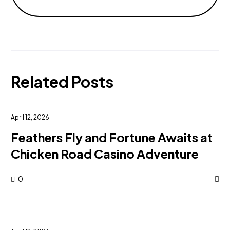
Related Posts
April 12, 2026
Feathers Fly and Fortune Awaits at
Chicken Road Casino Adventure
0