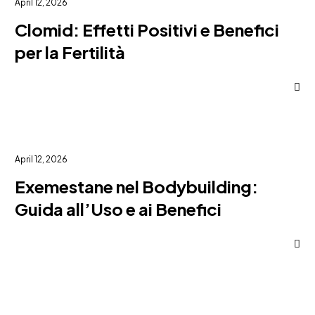
April 12, 2026
Clomid: Effetti Positivi e Benefici
per la Fertilità
April 12, 2026
Exemestane nel Bodybuilding:
Guida all’Uso e ai Benefici