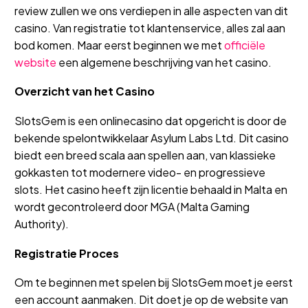
review zullen we ons verdiepen in alle aspecten van dit
casino. Van registratie tot klantenservice, alles zal aan
bod komen. Maar eerst beginnen we met
officiële
website
een algemene beschrijving van het casino.
Overzicht van het Casino
SlotsGem is een onlinecasino dat opgericht is door de
bekende spelontwikkelaar Asylum Labs Ltd. Dit casino
biedt een breed scala aan spellen aan, van klassieke
gokkasten tot modernere video- en progressieve
slots. Het casino heeft zijn licentie behaald in Malta en
wordt gecontroleerd door MGA (Malta Gaming
Authority).
Registratie Proces
Om te beginnen met spelen bij SlotsGem moet je eerst
een account aanmaken. Dit doet je op de website van