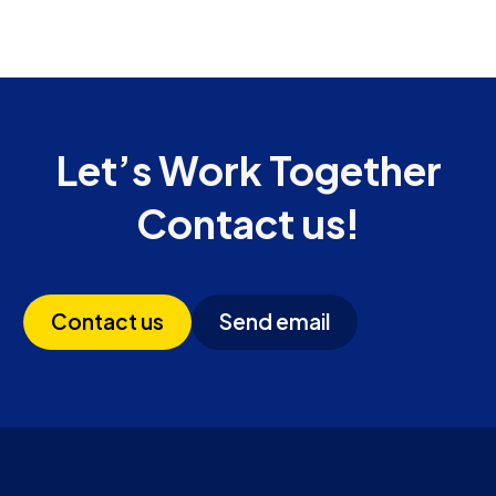
Let’s Work Together
Contact us!
Contact us
Send email