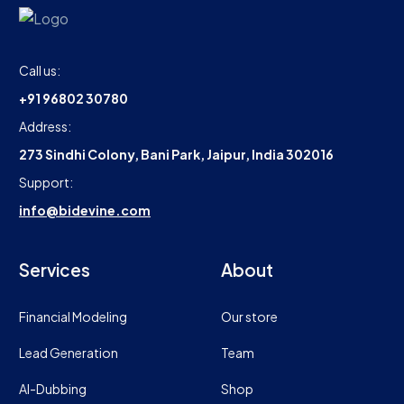
Call us:
+91 96802 30780
Address:
273 Sindhi Colony, Bani Park, Jaipur, India 302016
Support:
info@bidevine.com
Services
About
Financial Modeling
Our store
Lead Generation
Team
AI-Dubbing
Shop