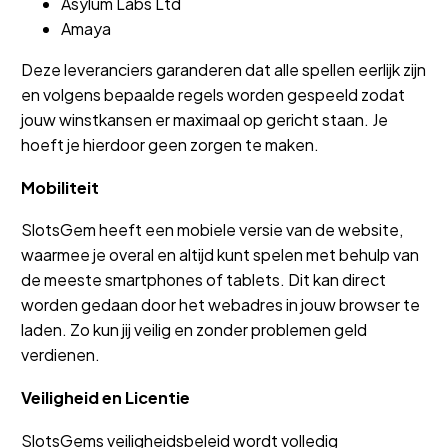
Asylum Labs Ltd
Amaya
Deze leveranciers garanderen dat alle spellen eerlijk zijn
en volgens bepaalde regels worden gespeeld zodat
jouw winstkansen er maximaal op gericht staan. Je
hoeft je hierdoor geen zorgen te maken.
Mobiliteit
SlotsGem heeft een mobiele versie van de website,
waarmee je overal en altijd kunt spelen met behulp van
de meeste smartphones of tablets. Dit kan direct
worden gedaan door het webadres in jouw browser te
laden. Zo kun jij veilig en zonder problemen geld
verdienen.
Veiligheid en Licentie
SlotsGems veiligheidsbeleid wordt volledig