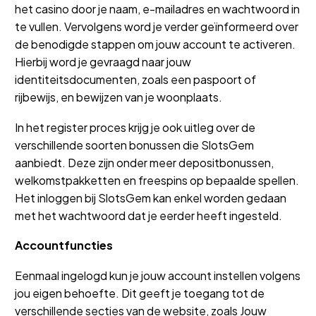
het casino door je naam, e-mailadres en wachtwoord in
te vullen. Vervolgens word je verder geïnformeerd over
de benodigde stappen om jouw account te activeren.
Hierbij word je gevraagd naar jouw
identiteitsdocumenten, zoals een paspoort of
rijbewijs, en bewijzen van je woonplaats.
In het register proces krijg je ook uitleg over de
verschillende soorten bonussen die SlotsGem
aanbiedt. Deze zijn onder meer depositbonussen,
welkomstpakketten en freespins op bepaalde spellen.
Het inloggen bij SlotsGem kan enkel worden gedaan
met het wachtwoord dat je eerder heeft ingesteld.
Accountfuncties
Eenmaal ingelogd kun je jouw account instellen volgens
jou eigen behoefte. Dit geeft je toegang tot de
verschillende secties van de website, zoals Jouw