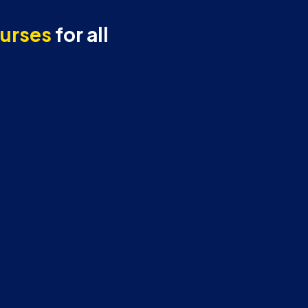
urses
for all