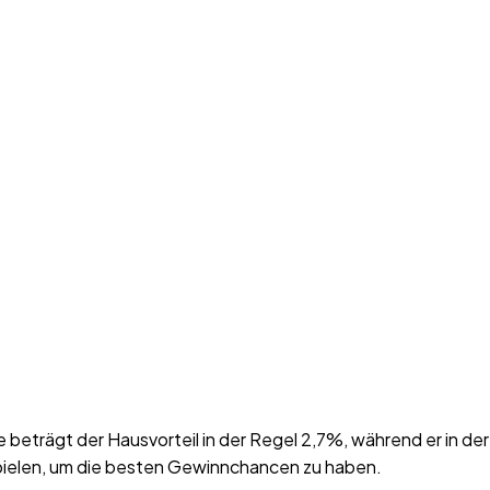
te beträgt der Hausvorteil in der Regel 2,7%, während er in der
 spielen, um die besten Gewinnchancen zu haben.