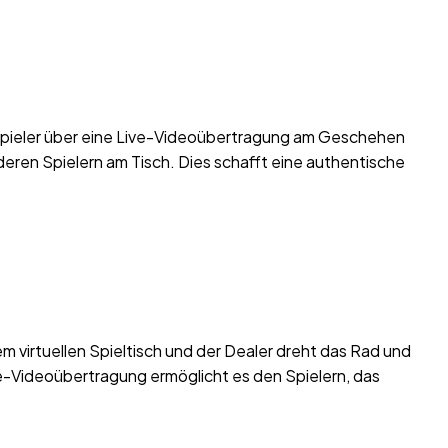
nd Spieler über eine Live-Videoübertragung am Geschehen
deren Spielern am Tisch. Dies schafft eine authentische
dem virtuellen Spieltisch und der Dealer dreht das Rad und
ve-Videoübertragung ermöglicht es den Spielern, das