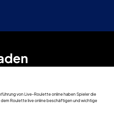
Next Post
Gli effetti collaterali della Boldenone
nell’ambito dello sport
faden
inführung von Live-Roulette online haben Spieler die
 dem Roulette live online beschäftigen und wichtige