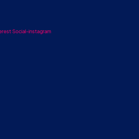
erest
Social-instagram