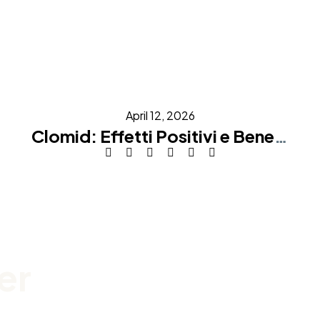
April 12, 2026
Clomid: Effetti Positivi e Benefici per la Fertilità
er