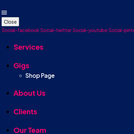
Close
Social-facebook
Social-twitter
Social-youtube
Social-pint
Services
Gigs
Shop Page
About Us
Clients
Our Team