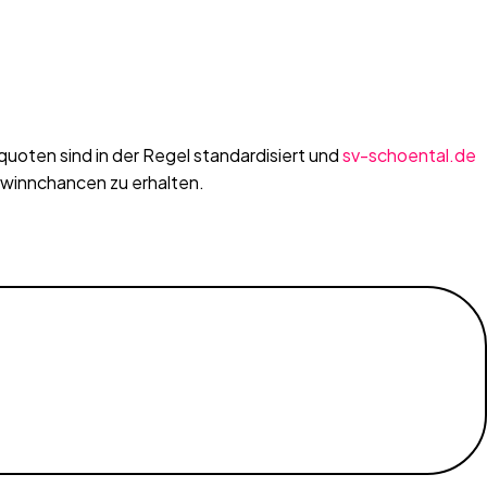
quoten sind in der Regel standardisiert und
sv-schoental.de
Gewinnchancen zu erhalten.