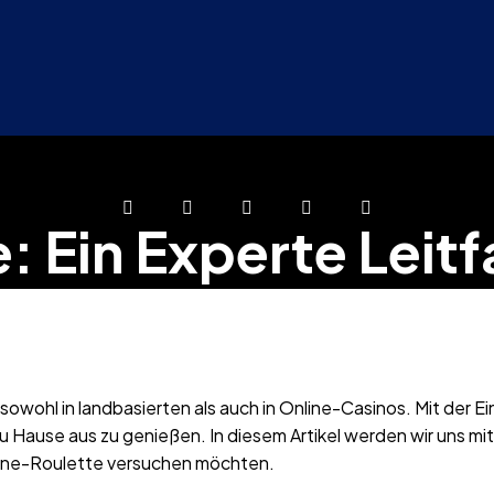
e: Ein Experte Leit
sowohl in landbasierten als auch in Online-Casinos. Mit der E
 Hause aus zu genießen. In diesem Artikel werden wir uns mit
Online-Roulette versuchen möchten.