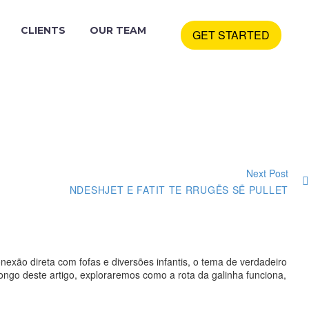
CLIENTS
OUR TEAM
GET STARTED
Next Post
NDESHJET E FATIT TE RRUGËS SË PULLET
xão direta com fofas e diversões infantis, o tema de verdadeiro
ongo deste artigo, exploraremos como a rota da galinha funciona,