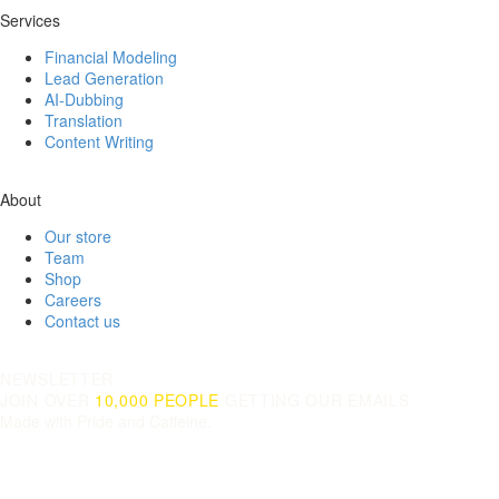
Services
Financial Modeling
Lead Generation
AI-Dubbing
Translation
Content Writing
About
Our store
Team
Shop
Careers
Contact us
NEWSLETTER
JOIN OVER
10,000 PEOPLE
GETTING OUR EMAILS
Made with Pride and Caffeine.