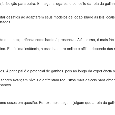
a jurisdição para outra. Em alguns lugares, o conceito da rota da gal
ar desafios ao adaptarem seus modelos de jogabilidade às leis locais
stados.
 e uma experiência semelhante à presencial. Além disso, é mais fácil
ino. Em última instância, a escolha entre online e offline depende da
. A principal é o potencial de ganhos, pois ao longo da experiência o
adores avançam níveis e enfrentam requisitos mais difíceis para obte
ipantes.
mo esses em questão. Por exemplo, alguns julgam que a rota da gali