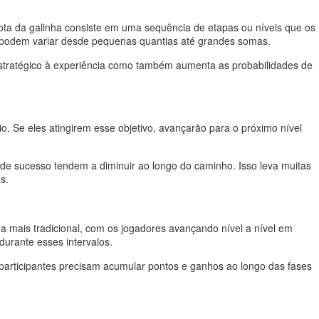
rota da galinha consiste em uma sequência de etapas ou níveis que os
e podem variar desde pequenas quantias até grandes somas.
 estratégico à experiência como também aumenta as probabilidades de
 Se eles atingirem esse objetivo, avançarão para o próximo nível
 de sucesso tendem a diminuir ao longo do caminho. Isso leva muitas
s.
 mais tradicional, com os jogadores avançando nível a nível em
urante esses intervalos.
 participantes precisam acumular pontos e ganhos ao longo das fases