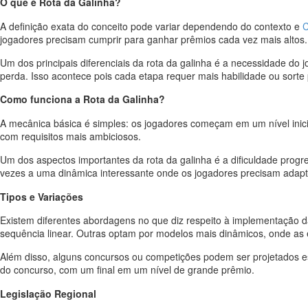
O que é Rota da Galinha?
A definição exata do conceito pode variar dependendo do contexto e
C
jogadores precisam cumprir para ganhar prêmios cada vez mais altos.
Um dos principais diferenciais da rota da galinha é a necessidade do
perda. Isso acontece pois cada etapa requer mais habilidade ou sorte
Como funciona a Rota da Galinha?
A mecânica básica é simples: os jogadores começam em um nível inici
com requisitos mais ambiciosos.
Um dos aspectos importantes da rota da galinha é a dificuldade prog
vezes a uma dinâmica interessante onde os jogadores precisam adaptar
Tipos e Variações
Existem diferentes abordagens no que diz respeito à implementação d
sequência linear. Outras optam por modelos mais dinâmicos, onde as
Além disso, alguns concursos ou competições podem ser projetados esp
do concurso, com um final em um nível de grande prêmio.
Legislação Regional