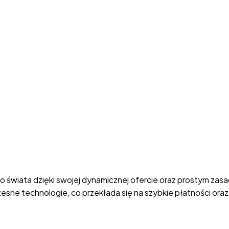
go świata dzięki swojej dynamicznej ofercie oraz prostym za
ne technologie, co przekłada się na szybkie płatności oraz i