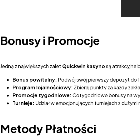
Bonusy i Promocje
Jedną z największych zalet
Quickwin kasyno
są atrakcyjne 
Bonus powitalny:
Podwój swój pierwszy depozyt do
Program lojalnościowy:
Zbieraj punkty za każdy zakła
Promocje tygodniowe:
Cotygodniowe bonusy na wyb
Turnieje:
Udział w emocjonujących turniejach z dużymi
Metody Płatności