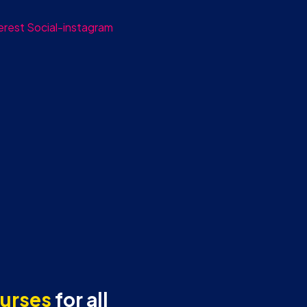
erest
Social-instagram
urses
for all