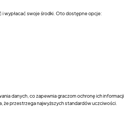
 i wypłacać swoje środki. Oto dostępne opcje:
ania danych, co zapewnia graczom ochronę ich informacji
a, że przestrzega najwyższych standardów uczciwości.