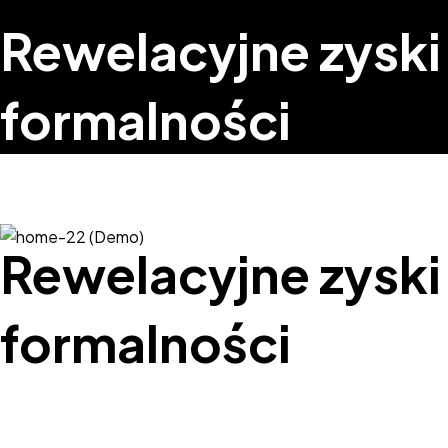
Rewelacyjne zyski
navigation
formalności
Rewelacyjne zyski
formalności