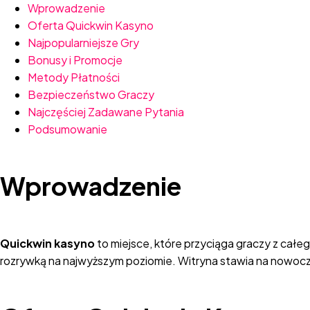
Wprowadzenie
Oferta Quickwin Kasyno
Najpopularniejsze Gry
Bonusy i Promocje
Metody Płatności
Bezpieczeństwo Graczy
Najczęściej Zadawane Pytania
Podsumowanie
Wprowadzenie
Quickwin kasyno
to miejsce, które przyciąga graczy z całe
rozrywką na najwyższym poziomie. Witryna stawia na nowoczes