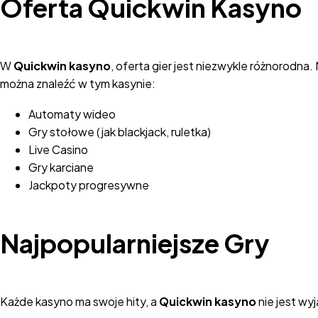
Oferta Quickwin Kasyno
W
Quickwin kasyno
, oferta gier jest niezwykle różnorodna
można znaleźć w tym kasynie:
Automaty wideo
Gry stołowe (jak blackjack, ruletka)
Live Casino
Gry karciane
Jackpoty progresywne
Najpopularniejsze Gry
Każde kasyno ma swoje hity, a
Quickwin kasyno
nie jest wy