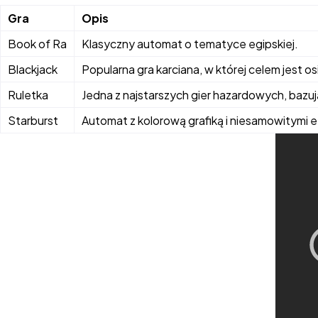
Gra
Opis
Book of Ra
Klasyczny automat o tematyce egipskiej.
Blackjack
Popularna gra karciana, w której celem jest o
Ruletka
Jedna z najstarszych gier hazardowych, bazują
Starburst
Automat z kolorową grafiką i niesamowitymi