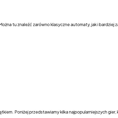
. Można tu znaleźć zarówno klasyczne automaty, jak i bardziej 
jątkiem. Poniżej przedstawiamy kilka najpopularniejszych gier,