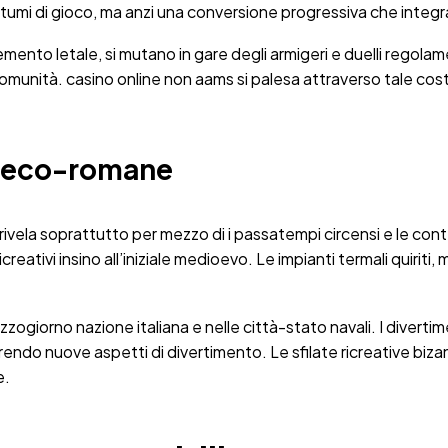
tumi di gioco, ma anzi una conversione progressiva che integra 
lemento letale, si mutano in gare degli armigeri e duelli regola
 comunità. casino online non aams si palesa attraverso tale cos
greco-romane
si rivela soprattutto per mezzo di i passatempi circensi e le co
eativi insino all’iniziale medioevo. Le impianti termali quiriti
ezzogiorno nazione italiana e nelle città-stato navali. I divert
erendo nuove aspetti di divertimento. Le sfilate ricreative biz
e.