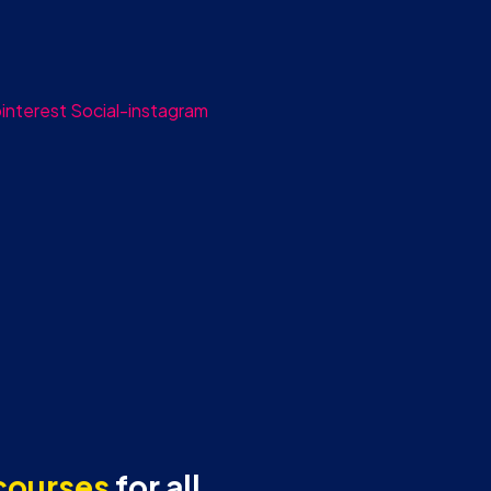
interest
Social-instagram
courses
for all