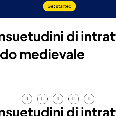
Get started
nsuetudini di intr
iodo medievale
nsuetudini di intr