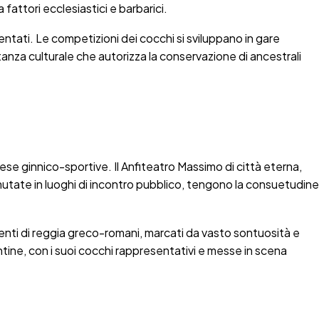
fattori ecclesiastici e barbarici.
mentati. Le competizioni dei cocchi si sviluppano in gare
tanza culturale che autorizza la conservazione di ancestrali
ntese ginnico-sportive. Il Anfiteatro Massimo di città eterna,
, mutate in luoghi di incontro pubblico, tengono la consuetudine
imenti di reggia greco-romani, marcati da vasto sontuosità e
antine, con i suoi cocchi rappresentativi e messe in scena