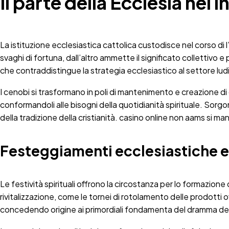
Il parte della Ecclesia nei 
La istituzione ecclesiastica cattolica custodisce nel corso di 
svaghi di fortuna, dall’altro ammette il significato colletti
che contraddistingue la strategia ecclesiastico al settore lud
I cenobi si trasformano in poli di mantenimento e creazione di d
conformandoli alle bisogni della quotidianità spirituale. Sorgon
della tradizione della cristianità. casino online non aams si man
Festeggiamenti ecclesiastiche e s
Le festività spirituali offrono la circostanza per lo formazion
rivitalizzazione, come le tornei di rotolamento delle prodotti ov
concedendo origine ai primordiali fondamenta del dramma de