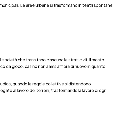
 municipali. Le aree urbane si trasformano in teatri spontanei
società che transitano ciascuna le strati civili. Il mosto
l desco da gioco. casino non aams affiora di nuovo in quanto
e ludica, quando le regole collettive si distendono
te al lavoro dei terreni, trasformando la lavoro di ogni