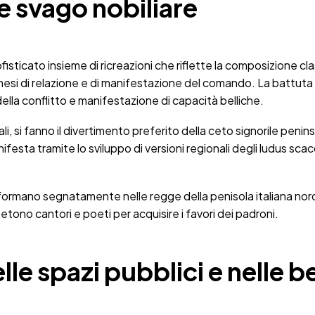
e svago nobiliare
ticato insieme di ricreazioni che riflette la composizione classi
si di relazione e di manifestazione del comando. La battuta
la conflitto e manifestazione di capacità belliche.
iali, si fanno il divertimento preferito della ceto signorile pen
ifesta tramite lo sviluppo di versioni regionali degli ludus sc
si formano segnatamente nelle regge della penisola italiana nord
etono cantori e poeti per acquisire i favori dei padroni.
le spazi pubblici e nelle b