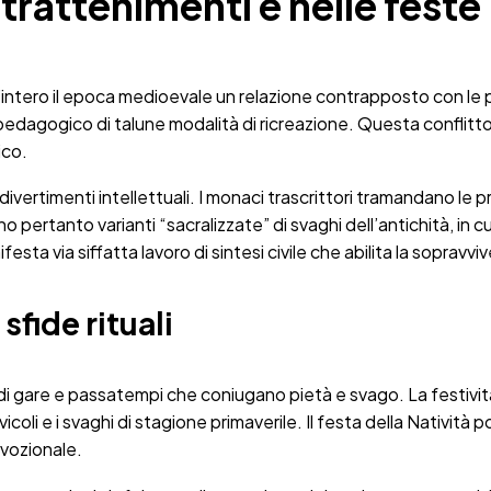
intrattenimenti e nelle feste
l’intero il epoca medioevale un relazione contrapposto con le p
vo e pedagogico di talune modalità di ricreazione. Questa conf
ico.
ivertimenti intellettuali. I monaci trascrittori tramandano le pr
o pertanto varianti “sacralizzate” di svaghi dell’antichità, in c
ifesta via siffatta lavoro di sintesi civile che abilita la soprav
fide rituali
e di gare e passatempi che coniugano pietà e svago. La festivit
icoli e i svaghi di stagione primaverile. Il festa della Natività
vozionale.