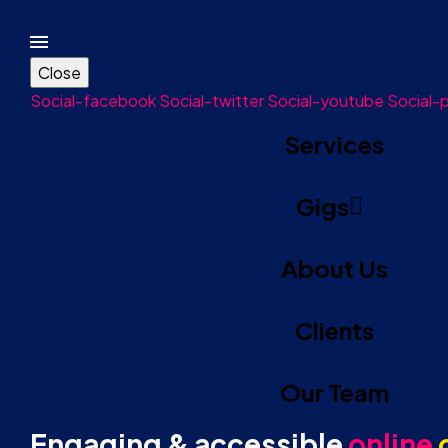
Close
Social-facebook
Social-twitter
Social-youtube
Social-p
Services
Gigs
About Us
Clients
Our Team
Engaging & accessible
online