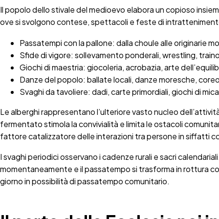
Il popolo dello stivale del medioevo elabora un copioso insieme
ove si svolgono contese, spettacoli e feste di intrattenimento
Passatempi con la pallone: dalla choule alle originarie mod
Sfide di vigore: sollevamento ponderali, wrestling, traino
Giochi di maestria: giocoleria, acrobazia, arte dell’equilib
Danze del popolo: ballate locali, danze moresche, coreo
Svaghi da tavoliere: dadi, carte primordiali, giochi di mica
Le alberghi rappresentano l’ulteriore vasto nucleo dell’attività
fermentato stimola la convivialità e limita le ostacoli comunitar
fattore catalizzatore delle interazioni tra persone in siffatti 
I svaghi periodici osservano i cadenze rurali e sacri calendaria
momentaneamente e il passatempo si trasforma in rottura cont
giorno in possibilità di passatempo comunitario.