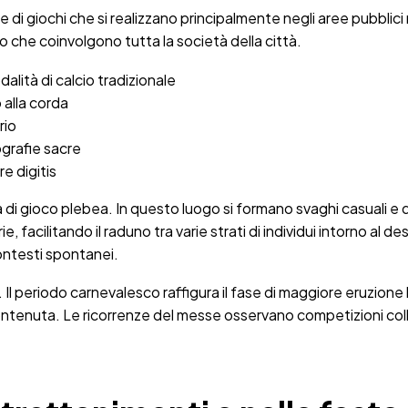
 di giochi che si realizzano principalmente negli aree pubblici
 che coinvolgono tutta la società della città.
alità di calcio tradizionale
 alla corda
rio
grafie sacre
re digitis
 di gioco plebea. In questo luogo si formano svaghi casuali e di 
ie, facilitando il raduno tra varie strati di individui intorno a
contesti spontanei.
li. Il periodo carnevalesco raffigura il fase di maggiore eruzion
enuta. Le ricorrenze del messe osservano competizioni collega