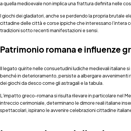
a quella medioevale non implica una frattura definita nelle cos
I giochi dei gladiatori, anche se perdendo la propria brutale e
cittadine delle città e corse ippiche che interessano l’intera
tradizioni sotto recenti manifestazioni e sensi.
Patrimonio romana e influenze 
Il legato quirite nelle consuetudini ludiche medievali italiane 
benché in deterioramento, persiste a albergare avvenimenti ricr
dei giochi da desco come gli astragali e la tabula.
L’impatto greco-romana si risulta rilevare in particolare nel M
intreccio cerimoniale, determinano le dimore reali italiane ins
spettacolari, ispirano le avvenire celebrazioni cittadine italian