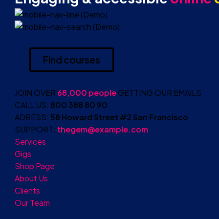
Find courses
JOIN OVER
68,000 people
GETTING OUR EMAILS
CALL US:
800 388 80 90
ADRESS:
58 Howard Street #2 San Francisco
SUPPORT:
thegem@example.com
Services
Gigs
Shop Page
About Us
Clients
Our Team