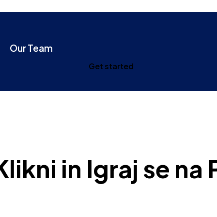
Our Team
Get started
ikni in Igraj se na 