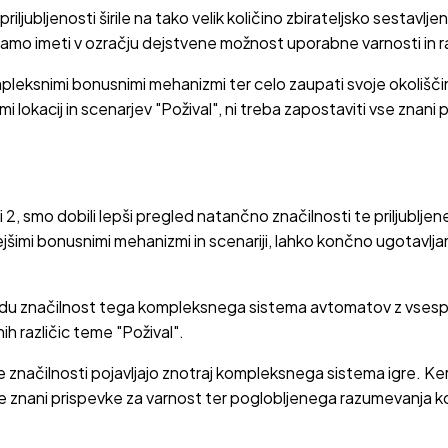
ljenosti širile na tako velik količino zbirateljsko sestavljence
amo imeti v ozračju dejstvene možnost uporabne varnosti in ra
ompleksnimi bonusnimi mehanizmi ter celo zaupati svoje okolišči
cami lokacij in scenarjev "Požival", ni treba zapostaviti vse zn
 smo dobili lepši pregled natančno značilnosti te priljubljene
imi bonusnimi mehanizmi in scenariji, lahko končno ugotavljam
edu značilnost tega kompleksnega sistema avtomatov z vsespo
h različic teme "Požival".
 značilnosti pojavljajo znotraj kompleksnega sistema igre. Ker 
i vse znani prispevke za varnost ter poglobljenega razumevanja 