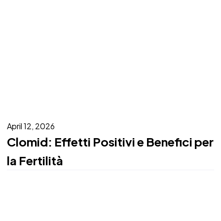
April 12, 2026
Clomid: Effetti Positivi e Benefici per
la Fertilità