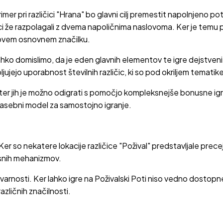
imer pri različici "Hrana" bo glavni cilj premestit napolnjeno 
alci že razpolagali z dvema napoličnima naslovoma. Ker je temu
ihovem osnovnem značilku.
se lahko domislimo, da je eden glavnih elementov te igre dejstv
jejo uporabnost številnih različic, ki so pod okriljem tematik
ke ter jih je možno odigrati s pomočjo kompleksnejše bonusne igr
asebni model za samostojno igranje.
er so nekatere lokacije različice "Požival" predstavljale prec
snih mehanizmov.
arnosti. Ker lahko igre na Poživalski Poti niso vedno dostopn
zličnih značilnosti.