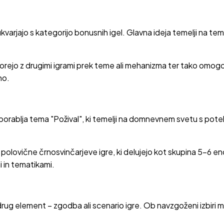
 ukvarjajo s kategorijo bonusnih igel. Glavna ideja temelji na tem
porejo z drugimi igrami prek teme ali mehanizma ter tako omog
no.
ablja tema "Požival", ki temelji na domnevnem svetu s potekašk
 polovične črnosvinčarjeve igre, ki delujejo kot skupina 5-6 en
 in tematikami.
rug element – zgodba ali scenario igre. Ob navzgoženi izbiri m