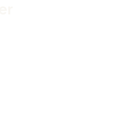
er
Contact us
Send email