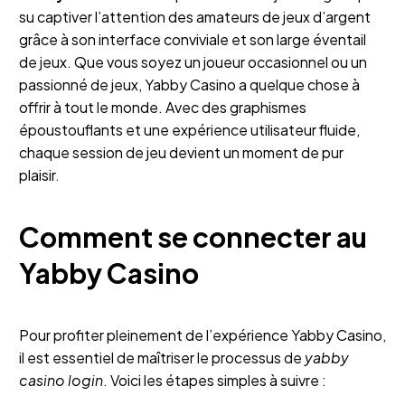
su captiver l’attention des amateurs de jeux d’argent
grâce à son interface conviviale et son large éventail
de jeux. Que vous soyez un joueur occasionnel ou un
passionné de jeux, Yabby Casino a quelque chose à
offrir à tout le monde. Avec des graphismes
époustouflants et une expérience utilisateur fluide,
chaque session de jeu devient un moment de pur
plaisir.
Comment se connecter au
Yabby Casino
Pour profiter pleinement de l’expérience Yabby Casino,
il est essentiel de maîtriser le processus de
yabby
casino login
. Voici les étapes simples à suivre :