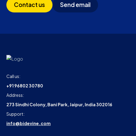
Contact us
Send email
Call us:
+91 96802 30780
Address:
273 Sindhi Colony, Bani Park, Jaipur, India 302016
Support:
info@bidevine.com