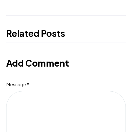
Related Posts
Add Comment
Message *