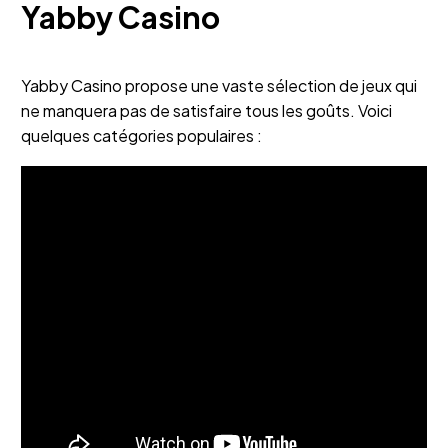
Yabby Casino
Yabby Casino propose une vaste sélection de jeux qui
ne manquera pas de satisfaire tous les goûts. Voici
quelques catégories populaires :