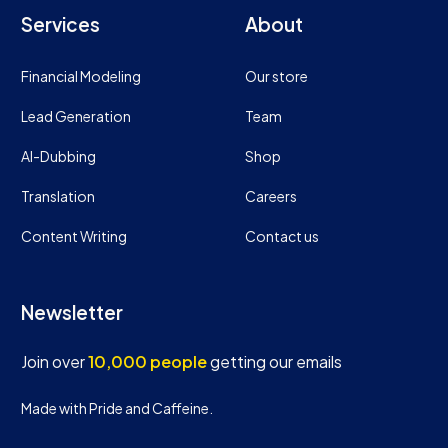
Services
About
Financial Modeling
Our store
Lead Generation
Team
AI-Dubbing
Shop
Translation
Careers
Content Writing
Contact us
Newsletter
Join over
10,000 people
getting our emails
Made with Pride and Caffeine.