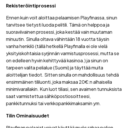
Rekisteröintiprosessi
Ennen kuin voit aloittaa pelaamisen Playfinassa, sinun
tarvitsee tietysti luoda pelitili. Tämä on helppoa ja
suoraviivainen prosessi, joka kestää vain muutaman
minuutin. Sinulla oltava vähintään 18 vuotta täysin
vanha henkilö (tällä hetkellä Playfinalla ei ole vielä
yksityiskohtaisia syrjinnän varmistusprosessi, mutta se
on edelleen hyvin kehittyvää kasinoa.) ja sinun on
tarpeen valita pelialue (Suomi) ja täyttää muita
aloittelijan tiedot. Sitten sinulla on mahdollisuus tehdä
ensimmäinen tililuonti, joka maksaa 20€:n alhaisella
minimivarallakin. Kun luot tiliasi, sen avaimen tunnuksista
saat varmistettua sähköpostiosoitteesi,
pankkitunnuksi tai verkkopankkimaksamin ym.
Tilin Ominaisuudet
Playfinan pelaajat voivat käyttää myös rahaa pelien