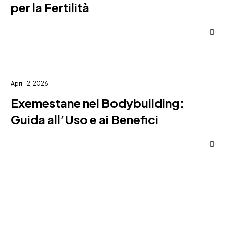
per la Fertilità
April 12, 2026
Exemestane nel Bodybuilding:
Guida all’Uso e ai Benefici