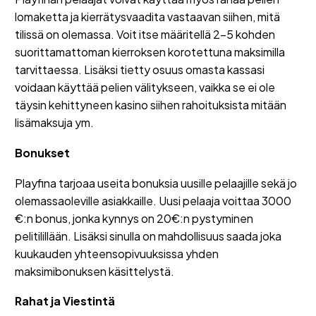
lomaketta ja kierrätysvaadita vastaavan siihen, mitä
tilissä on olemassa. Voit itse määritellä 2-5 kohden
suorittamattoman kierroksen korotettuna maksimilla
tarvittaessa. Lisäksi tietty osuus omasta kassasi
voidaan käyttää pelien välitykseen, vaikka se ei ole
täysin kehittyneen kasino siihen rahoituksista mitään
lisämaksuja ym.
Bonukset
Playfina tarjoaa useita bonuksia uusille pelaajille sekä jo
olemassaoleville asiakkaille. Uusi pelaaja voittaa 3000
€:n bonus, jonka kynnys on 20€:n pystyminen
pelitilillään. Lisäksi sinulla on mahdollisuus saada joka
kuukauden yhteensopivuuksissa yhden
maksimibonuksen käsittelystä.
Rahat ja Viestintä