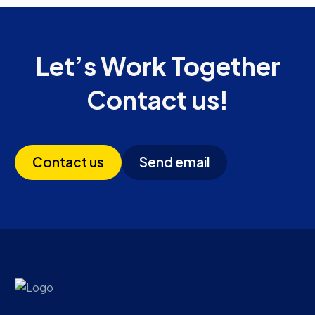
Let’s Work Together
Contact us!
Contact us
Send email