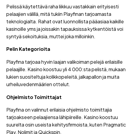
Pelissä käytettävä raha liikkuu vastakkain erityisesti
pelaajien välillä, mitä tukiin Playfinan tarjoamasta
teknologialta. Rahat ovat luonnollista pääasiaa kaikille
kasinoille yms ja joissakin tapauksissa kytkentöistä voi
syntyä sekoituksia, muttei joka milloinkin.
Pelin Kategorioita
Playfina tarjoaa hyvin laajan valikoiman pelejä erilaisille
pelaajille. Kasino koostuu yli 4 000:sta pelistä, mukaan
lukien suositeltuja kolikkopeleitä, jalkapallon ja muita
urheiluvedenmäärien ottelut.
Ohjelmisto Toimittajat
Playfina on valinnut erilaisia ohjelmisto toimittajia
tarjoakseen pelaajiensa lähipiireille. Kasino koostuu
suurelta osin useista kehitysfirmoista, kuten Pragmatic
Play, Nolimit ja Quickspin.