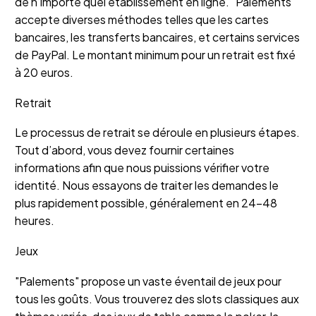
de n’importe quel établissement en ligne. "Paiements"
accepte diverses méthodes telles que les cartes
bancaires, les transferts bancaires, et certains services
de PayPal. Le montant minimum pour un retrait est fixé
à 20 euros.
Retrait
Le processus de retrait se déroule en plusieurs étapes.
Tout d’abord, vous devez fournir certaines
informations afin que nous puissions vérifier votre
identité. Nous essayons de traiter les demandes le
plus rapidement possible, généralement en 24-48
heures.
Jeux
"Palements" propose un vaste éventail de jeux pour
tous les goûts. Vous trouverez des slots classiques aux