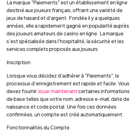
La marque "Paiements" est un établissement en ligne
destiné aux joueurs français, offrant une variété de
jeux de hasard et d’argent. Fondée il y a quelques
années, elle a rapidement gagné en popularité auprès
des joueurs amateurs de casino en ligne. La marque
s’est spécialisée dans l’hospitalité, la sécurité et les
services complets proposés aux joueurs.
Inscription
Lorsque vous décidez d’adhérer à "Paiements", le
processus d’enregistrement est rapide et facile. Vous
devez fournir
Jouer maintenant
certaines informations
de base telles que votre nom, adresse e-mail, date de
naissance et code postal. Une fois ces données
confirmées, un compte est créé automatiquement.
Fonctionnalités du Compte