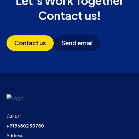
Let’s Work Together
Contact us!
Contact us
Send email
Call us:
+91 96802 30780
Address: