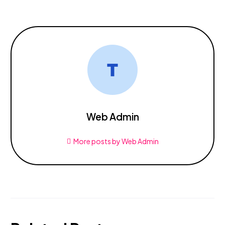
Web Admin
More posts by Web Admin