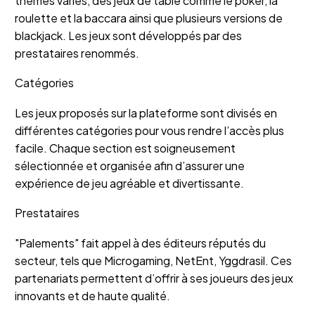
thèmes variés, des jeux de table comme le poker, la
roulette et la baccara ainsi que plusieurs versions de
blackjack. Les jeux sont développés par des
prestataires renommés.
Catégories
Les jeux proposés sur la plateforme sont divisés en
différentes catégories pour vous rendre l’accès plus
facile. Chaque section est soigneusement
sélectionnée et organisée afin d’assurer une
expérience de jeu agréable et divertissante.
Prestataires
"Palements" fait appel à des éditeurs réputés du
secteur, tels que Microgaming, NetEnt, Yggdrasil. Ces
partenariats permettent d’offrir à ses joueurs des jeux
innovants et de haute qualité.