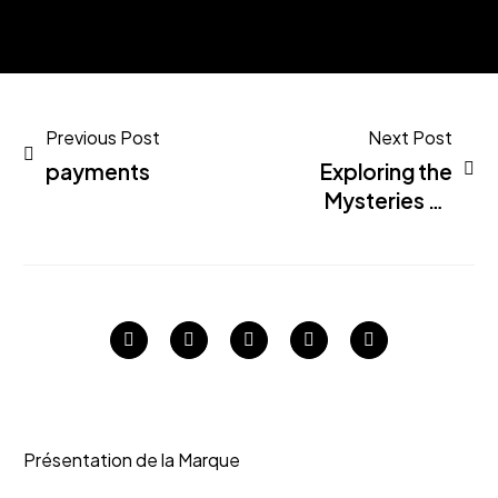
Previous Post
Next Post
payments
Exploring the
Mysteries of
the Ocean in
Waves of
Poseidon
Slot
Présentation de la Marque