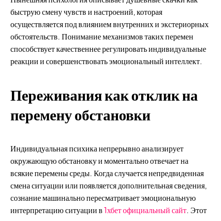
быструю смену чувств и настроений, которая
осуществляется под влиянием внутренних и экстериорных
обстоятельств. Понимание механизмов таких перемен
способствует качественнее регулировать индивидуальные
реакции и совершенствовать эмоциональный интеллект.
Переживания как отклик на
перемену обстановки
Индивидуальная психика непрерывно анализирует
окружающую обстановку и моментально отвечает на
всякие перемены среды. Когда случается непредвиденная
смена ситуации или появляется дополнительная сведения,
сознание машинально пересматривает эмоциональную
интерпретацию ситуации в
1хбет официальный сайт
. Этот