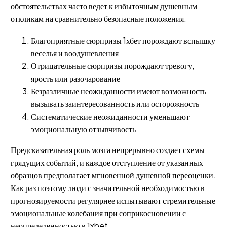
обстоятельствах часто ведет к избыточным душевным
откликам на сравнительно безопасные положения.
Благоприятные сюрпризы 1хбет порождают вспышку
веселья и воодушевления
Отрицательные сюрпризы порождают тревогу,
ярость или разочарование
Безразличные неожиданности имеют возможность
вызывать заинтересованность или осторожность
Систематические неожиданности уменьшают
эмоциональную отзывчивость
Предсказательная роль мозга непрерывно создает схемы
грядущих событий, и каждое отступление от указанных
образцов предполагает мгновенной душевной переоценки.
Как раз поэтому люди с значительной необходимостью в
прогнозируемости регулярнее испытывают стремительные
эмоциональные колебания при соприкосновении с
неопределенностью в 1xbet.