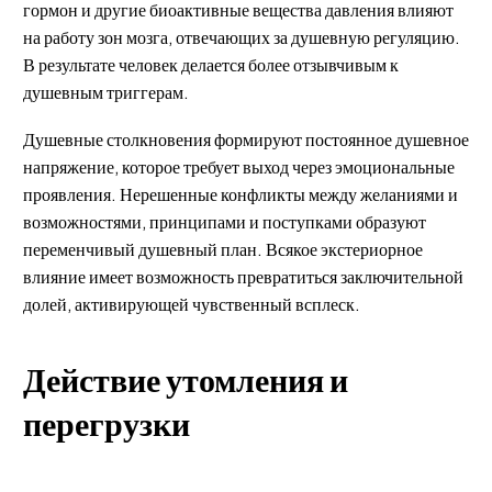
гормон и другие биоактивные вещества давления влияют
на работу зон мозга, отвечающих за душевную регуляцию.
В результате человек делается более отзывчивым к
душевным триггерам.
Душевные столкновения формируют постоянное душевное
напряжение, которое требует выход через эмоциональные
проявления. Нерешенные конфликты между желаниями и
возможностями, принципами и поступками образуют
переменчивый душевный план. Всякое экстериорное
влияние имеет возможность превратиться заключительной
долей, активирующей чувственный всплеск.
Действие утомления и
перегрузки