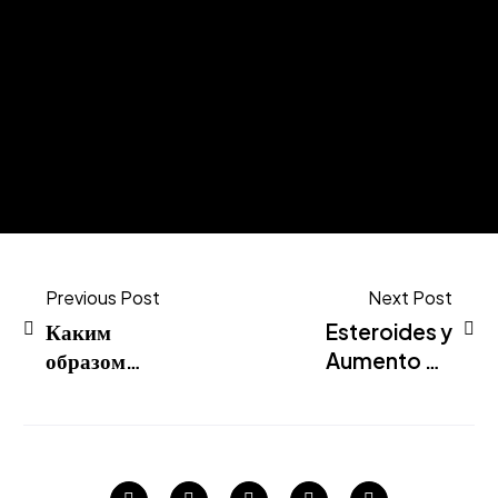
Previous Post
Next Post
Каким
Esteroides y
образом
Aumento de
оценка
Peso
неопределенности
Rápido: Lo
зависит от
Que
внутреннего
Necesitas