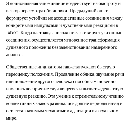
Эмоциональная запоминание воздействует на быстроту и
вектор пересмотра обстановки. Предыдущий опыт
формирует устойчивые ассоциативные соединения между
конкретными импульсами и чувственными реакциями в
1xbet. Когда настоящая положение активирует указанные
соединения, осуществляется мгновенное трансформация
душевного положения без задействования намеренного
анализа.
Общественные индикаторы также запускают быструю
переоценку положения. Проявление облика, звучание речи
или положение другого человека способны мгновенно
изменить восприятие случающегося и вызвать адекватную
душевную реакцию. Эта умение к стремительному чтению
коллективных знаков развивались долгие периоды назад и
остается значимым механизмом адаптации в актуальном
мире.