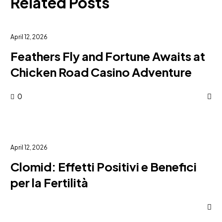
Related Posts
April 12, 2026
Feathers Fly and Fortune Awaits at
Chicken Road Casino Adventure
0
April 12, 2026
Clomid: Effetti Positivi e Benefici
per la Fertilità