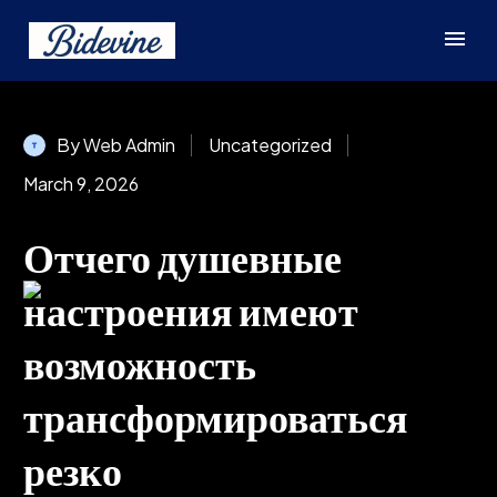
By Web Admin
Uncategorized
March 9, 2026
Отчего душевные
настроения имеют
возможность
трансформироваться
резко