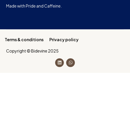
Made with Pride and Caffeine.
Terms & conditions
Privacy policy
Copyright © Bidevine 2025