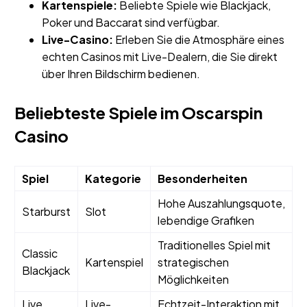
Kartenspiele:
Beliebte Spiele wie Blackjack,
Poker und Baccarat sind verfügbar.
Live-Casino:
Erleben Sie die Atmosphäre eines
echten Casinos mit Live-Dealern, die Sie direkt
über Ihren Bildschirm bedienen.
Beliebteste Spiele im Oscarspin
Casino
Spiel
Kategorie
Besonderheiten
Hohe Auszahlungsquote,
Starburst
Slot
lebendige Grafiken
Traditionelles Spiel mit
Classic
Kartenspiel
strategischen
Blackjack
Möglichkeiten
Live
Live-
Echtzeit-Interaktion mit