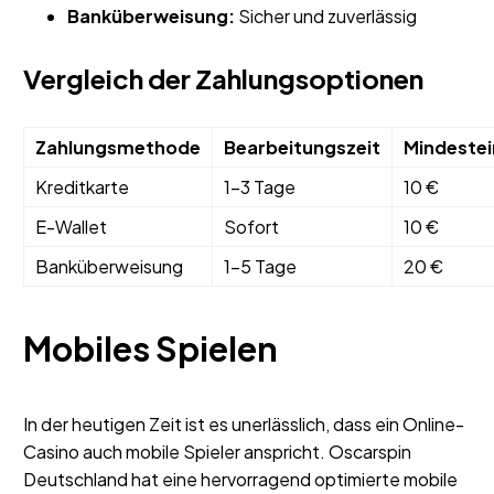
Banküberweisung:
Sicher und zuverlässig
Vergleich der Zahlungsoptionen
Zahlungsmethode
Bearbeitungszeit
Mindestei
Kreditkarte
1-3 Tage
10 €
E-Wallet
Sofort
10 €
Banküberweisung
1-5 Tage
20 €
Mobiles Spielen
In der heutigen Zeit ist es unerlässlich, dass ein Online-
Casino auch mobile Spieler anspricht. Oscarspin
Deutschland hat eine hervorragend optimierte mobile