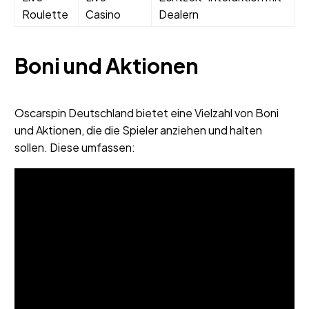
Roulette
Casino
Dealern
Boni und Aktionen
Oscarspin Deutschland bietet eine Vielzahl von Boni
und Aktionen, die die Spieler anziehen und halten
sollen. Diese umfassen: