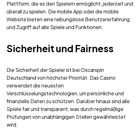
Plattform, die es den Spielern ermöglicht, jederzeit und
überall zu spielen. Die mobile App oder die mobile
Website bieten eine reibungslose Benutzererfahrung
und Zugriff auf alle Spiele und Funktionen.
Sicherheit und Fairness
Die Sicherheit der Spieler ist bei Oscarspin
Deutschland von höchster Priorität. Das Casino
verwendet die neuesten
Verschlüsselungstechnologien, um persönliche und
finanzielle Daten zu schützen. Darüber hinaus sind alle
Spiele fair und transparent, was durch regelmäßige
Prüfungen von unabhängigen Stellen gewährleistet
wird.