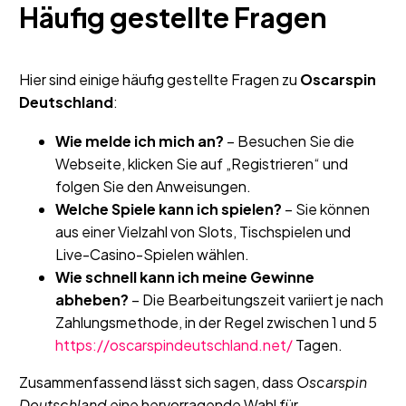
Häufig gestellte Fragen
Hier sind einige häufig gestellte Fragen zu
Oscarspin
Deutschland
:
Wie melde ich mich an?
– Besuchen Sie die
Webseite, klicken Sie auf „Registrieren“ und
folgen Sie den Anweisungen.
Welche Spiele kann ich spielen?
– Sie können
aus einer Vielzahl von Slots, Tischspielen und
Live-Casino-Spielen wählen.
Wie schnell kann ich meine Gewinne
abheben?
– Die Bearbeitungszeit variiert je nach
Zahlungsmethode, in der Regel zwischen 1 und 5
https://oscarspindeutschland.net/
Tagen.
Zusammenfassend lässt sich sagen, dass
Oscarspin
Deutschland
eine hervorragende Wahl für