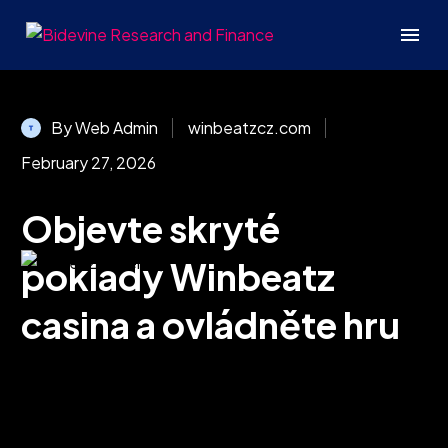
By Web Admin
winbeatzcz.com
February 27, 2026
Objevte skryté
poklady Winbeatz
casina a ovládněte hru