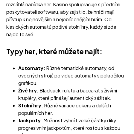
rozsáhlá nabídka her. Kasino spolupracuje s předními
poskytovateli softwaru, aby zajistilo, že hráči mají
přístup k nejnovějším a nejoblíbenějším hrám. Od
klasických automatů po živé stolní hry, každý si zde
najde to své.
Typy her, které můžete najít:
Automaty:
Různé tematické automaty, od
ovocných strojů po video automaty s pokročilou
grafikou.
Živé hry:
Blackjack, ruleta a baccarat s živými
krupiéry, které přinášejí autentický zážitek.
Stolní hry:
Různé variace pokeru a dalších
populárních her.
Jackpoty:
Možnost vyhrát velké částky díky
progresivním jackpotům, které rostou s každou