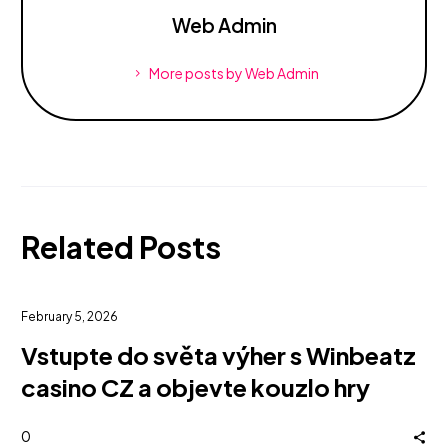
Web Admin
More posts by Web Admin
Related Posts
February 5, 2026
Vstupte do světa výher s Winbeatz
casino CZ a objevte kouzlo hry
0