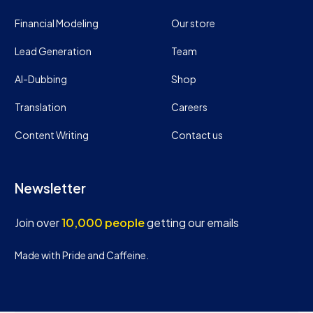
Financial Modeling
Our store
Lead Generation
Team
AI-Dubbing
Shop
Translation
Careers
Content Writing
Contact us
Newsletter
Join over
10,000 people
getting our emails
Made with Pride and Caffeine.