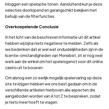
inloggen een speloptie tonen. Aansluitend kun je deze
selecties doorlopend en gerangschikt bekijken met
behulp van de filterfuncties.
Overkoepelende Conclusie
In het licht van de beschreven informatie uit dit artikel
hebben wij bijna niets negatieve te melden. Zelfs als
we bedenken dat er wel wat onduidelijkheden zijn in de
licentie-omstandigheden van Monixbet, zit er nog veel
werk aan de winkel om het spelersgenot voor dit online
casino uit te bouwen.
Om alsnog een zo eerlijk mogelijk spelervaring op deze
site te krijgen hebben we ons best gedaan om in de
verschillende artikelen hierboven alle aspecten die
aangeboden worden van A tot Z te bespreken, zodat
je niets meer hoeft te vragen.