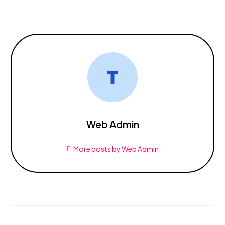
Web Admin
More posts by Web Admin