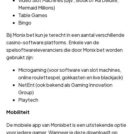
Video Slot Machines (bijv., Book of Ra Deluxe,
Mermaid Millions)
Table Games
Bingo
Bij Monix bet kun je terecht in een aantal verschillende
casino-software platforms. Enkele van de
spelsoftwareleveranciers die door Monix bet worden
gebruikt zijn:
Microgaming (voor software van slot machines,
online roulettespel, gokkasten en live blackjack)
NetEnt (ook bekend als Gaming Innovation
Group)
Playtech
Mobiliteit
De mobiele app van Monixbet is een uitstekende optie
voor iedere gamer. Wanneer je deze downloadt op