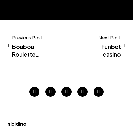
Previous Post
Next Post
Boaboa
funbet
Roulette
casino
Masters
Online
Casino
Gaming
Experience
Inleiding