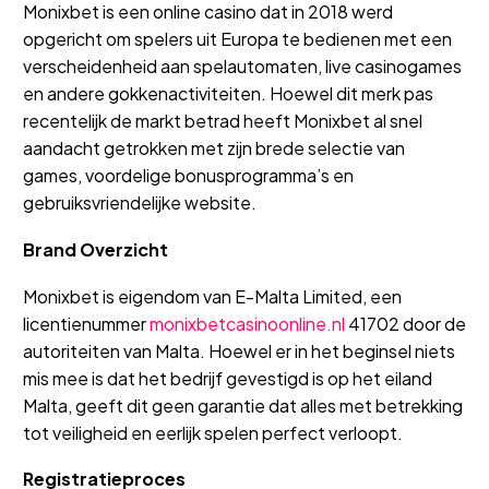
Monixbet is een online casino dat in 2018 werd
opgericht om spelers uit Europa te bedienen met een
verscheidenheid aan spelautomaten, live casinogames
en andere gokkenactiviteiten. Hoewel dit merk pas
recentelijk de markt betrad heeft Monixbet al snel
aandacht getrokken met zijn brede selectie van
games, voordelige bonusprogramma’s en
gebruiksvriendelijke website.
Brand Overzicht
Monixbet is eigendom van E-Malta Limited, een
licentienummer
monixbetcasinoonline.nl
41702 door de
autoriteiten van Malta. Hoewel er in het beginsel niets
mis mee is dat het bedrijf gevestigd is op het eiland
Malta, geeft dit geen garantie dat alles met betrekking
tot veiligheid en eerlijk spelen perfect verloopt.
Registratieproces