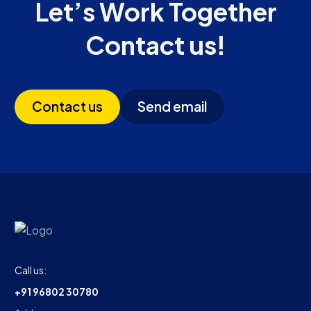
Let’s Work Together
Contact us!
Contact us
Send email
Call us:
+91 96802 30780