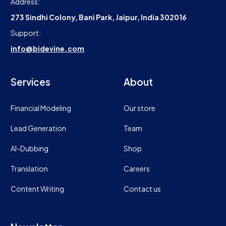
Address:
273 Sindhi Colony, Bani Park, Jaipur, India 302016
Support:
info@bidevine.com
Services
About
Financial Modeling
Our store
Lead Generation
Team
AI-Dubbing
Shop
Translation
Careers
Content Writing
Contact us