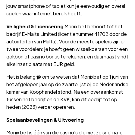
jouw smartphone of tablet kun je eenvoudig en overal
spelen waar internet bereik heeft.
Veiligheid & Licensering
Monix bet behoort tot het
bedrijf E-Malta Limited (licentienummer 41702 door de
autoriteiten van Malta). Voor de meeste spelers zijn er
twee voordelen: je hoeft geen wisselkoersen voor een
gokbon of casino bonus te rekenen, en daarnaast vindt
elke inzet plaats met EUR geld.
Het is belangrijk om te weten dat Monixbet op 1 juni van
het afgelopen jaar op de zwarte lijst bij de Nederlandse
kamer van Koophandel stond. Na een overeenkomst
tussen het bedrijf en de KVK, kan dit bedrijf tot op
heden (2023) verder opereren.
Spelaanbevelingen & Uitvoering
Monix bet is één van die casino’s die niet zo snel na je