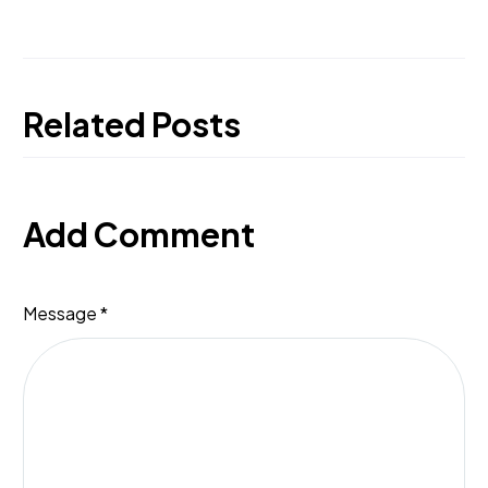
Related Posts
Add Comment
Message *