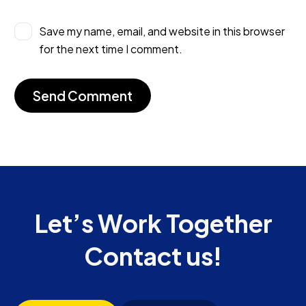
Save my name, email, and website in this browser
for the next time I comment.
Send Comment
Let’s Work Together
Contact us!