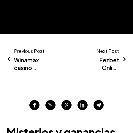
Previous Post
Next Post
Winamax
Fezbet
casino
Online
France la
Casino der
magie des
aufregende
gains à
Weg zu
portée de
grenzenlosem
main
Spielvergnügen
Misterios y ganancias