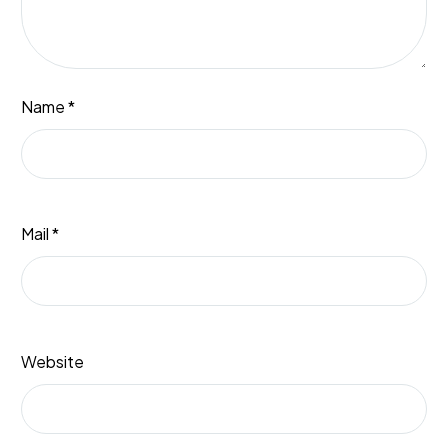
Name *
Mail *
Website