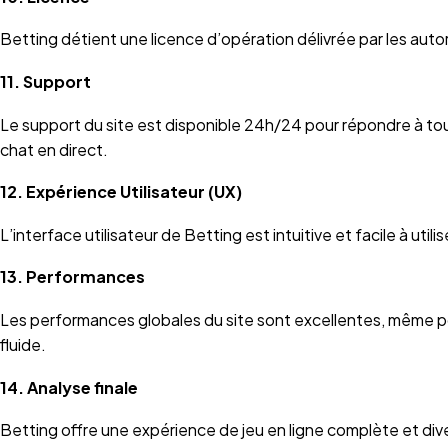
Betting détient une licence d’opération délivrée par les auto
11. Support
Le support du site est disponible 24h/24 pour répondre à to
chat en direct.
12. Expérience Utilisateur (UX)
L’interface utilisateur de Betting est intuitive et facile à u
13. Performances
Les performances globales du site sont excellentes, même po
fluide.
14. Analyse finale
Betting offre une expérience de jeu en ligne complète et divers