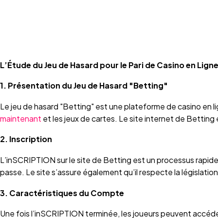
L’Étude du Jeu de Hasard pour le Pari de Casino en Lign
1. Présentation du Jeu de Hasard "Betting"
Le jeu de hasard "Betting" est une plateforme de casino en lig
maintenant
et les jeux de cartes. Le site internet de Betting 
2. Inscription
L’inSCRIPTION sur le site de Betting est un processus rapide 
passe. Le site s’assure également qu’il respecte la législati
3. Caractéristiques du Compte
Une fois l’inSCRIPTION terminée, les joueurs peuvent accéder