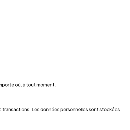
’importe où, à tout moment.
 des transactions. Les données personnelles sont stockées