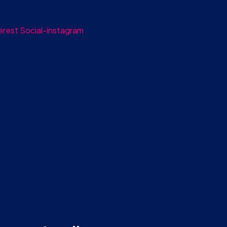
erest
Social-instagram