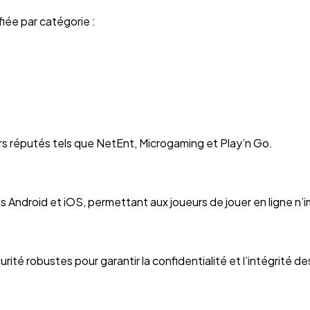
fiée par catégorie :
eurs réputés tels que NetEnt, Microgaming et Play’n Go.
ls Android et iOS, permettant aux joueurs de jouer en ligne n
rité robustes pour garantir la confidentialité et l’intégrité