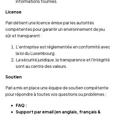
informations fournies.
License
Pari détient une licence émise par les autorités
compétentes pour garantir un environnement de jeu
sûr et transparent :
L'entreprise est réglementée en conformité avec
la loi du Luxembourg.
La sécurité juridique, la transparence et l'intégrité
sont au centre des valeurs.
Soutien
Pari a mis en place une équipe de soutien compétente
pour répondre à toutes vos questions ou problèmes :
FAQ :
Support par email (en anglais, français &