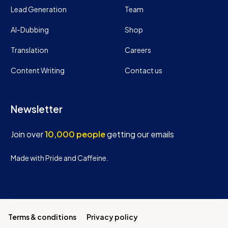
Lead Generation
Team
AI-Dubbing
Shop
Translation
Careers
Content Writing
Contact us
Newsletter
Join over
10,000 people
getting our emails
Made with Pride and Caffeine.
Terms & conditions
Privacy policy