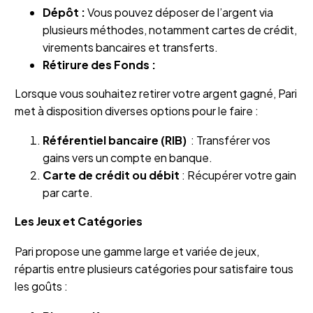
Dépôt :
Vous pouvez déposer de l’argent via
plusieurs méthodes, notamment cartes de crédit,
virements bancaires et transferts.
Rétirure des Fonds :
Lorsque vous souhaitez retirer votre argent gagné, Pari
met à disposition diverses options pour le faire :
Référentiel bancaire (RIB)
: Transférer vos
gains vers un compte en banque.
Carte de crédit ou débit
: Récupérer votre gain
par carte.
Les Jeux et Catégories
Pari propose une gamme large et variée de jeux,
répartis entre plusieurs catégories pour satisfaire tous
les goûts :