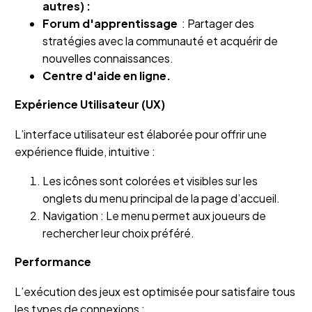
autres) :
Forum d'apprentissage
: Partager des
stratégies avec la communauté et acquérir de
nouvelles connaissances.
Centre d'aide en ligne.
Expérience Utilisateur (UX)
L’interface utilisateur est élaborée pour offrir une
expérience fluide, intuitive :
Les icônes sont colorées et visibles sur les
onglets du menu principal de la page d’accueil.
Navigation : Le menu permet aux joueurs de
rechercher leur choix préféré.
Performance
L’exécution des jeux est optimisée pour satisfaire tous
les types de connexions :