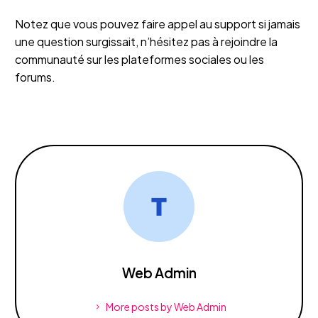
Notez que vous pouvez faire appel au support si jamais
une question surgissait, n’hésitez pas à rejoindre la
communauté sur les plateformes sociales ou les
forums.
Web Admin
More posts by Web Admin