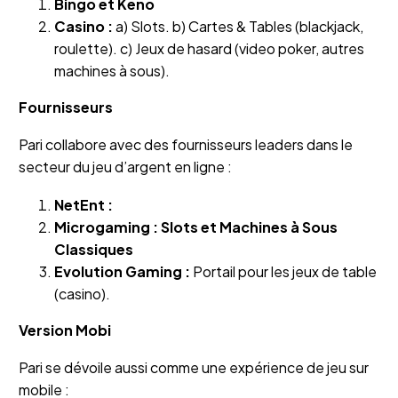
Bingo et Keno
Casino :
a) Slots. b) Cartes & Tables (blackjack,
roulette). c) Jeux de hasard (video poker, autres
machines à sous).
Fournisseurs
Pari collabore avec des fournisseurs leaders dans le
secteur du jeu d’argent en ligne :
NetEnt :
Microgaming : Slots et Machines à Sous
Classiques
Evolution Gaming :
Portail pour les jeux de table
(casino).
Version Mobi
Pari se dévoile aussi comme une expérience de jeu sur
mobile :