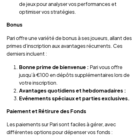
de jeux pour analyser vos performances et
optimiser vos stratégies.
Bonus
Pari offre une variété de bonus à ses joueurs, allant des
primes d’inscription aux avantages récurrents. Ces
derniers incluent :
Bonne prime de bienvenue :
Pari vous offre
jusqu’à €100 en dépôts supplémentaires lors de
votre inscription.
Avantages quotidiens et hebdomadaires :
Evénements spéciaux et parties exclusives.
Paiement et Rétirure des Fonds
Les paiements sur Pari sont faciles à gérer, avec
différentes options pour dépenser vos fonds :