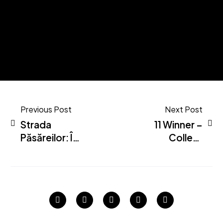
Previous Post
Next Post
Strada
11 Winner –
Păsăreilor: În
Collect
căutarea
Incredible
Fracțiunii
Reward Thrill
Loto.