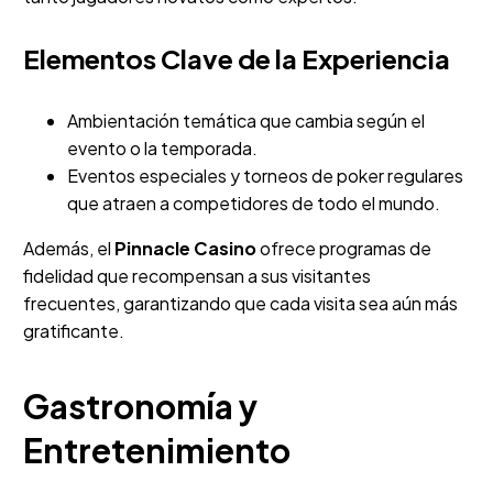
Elementos Clave de la Experiencia
Ambientación temática que cambia según el
evento o la temporada.
Eventos especiales y torneos de poker regulares
que atraen a competidores de todo el mundo.
Además, el
Pinnacle Casino
ofrece programas de
fidelidad que recompensan a sus visitantes
frecuentes, garantizando que cada visita sea aún más
gratificante.
Gastronomía y
Entretenimiento