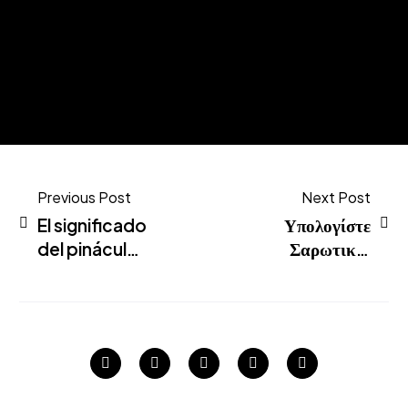
Previous Post
Next Post
El significado
Υπολογίστε
del pináculo
Σαρωτικές
como
Περιθωριοποιήσεις
cumbre de
με την
lo
Κορυφαία
extraordinario
Στρατηγική