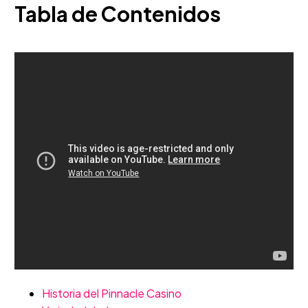
Tabla de Contenidos
Historia del Pinnacle Casino