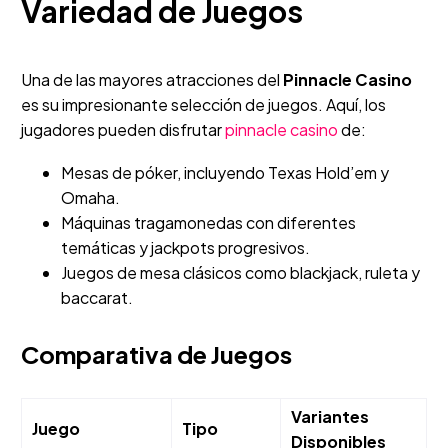
Variedad de Juegos
Una de las mayores atracciones del
Pinnacle Casino
es su impresionante selección de juegos. Aquí, los
jugadores pueden disfrutar
pinnacle casino
de:
Mesas de póker, incluyendo Texas Hold’em y
Omaha.
Máquinas tragamonedas con diferentes
temáticas y jackpots progresivos.
Juegos de mesa clásicos como blackjack, ruleta y
baccarat.
Comparativa de Juegos
Variantes
Juego
Tipo
Disponibles