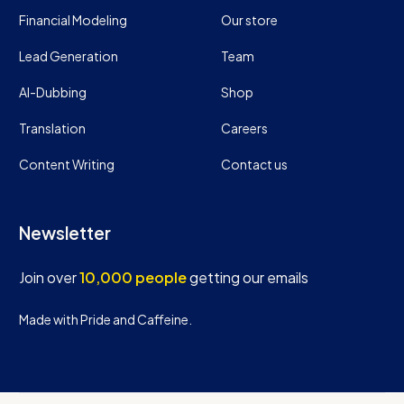
Financial Modeling
Our store
Lead Generation
Team
AI-Dubbing
Shop
Translation
Careers
Content Writing
Contact us
Newsletter
Join over
10,000 people
getting our emails
Made with Pride and Caffeine.