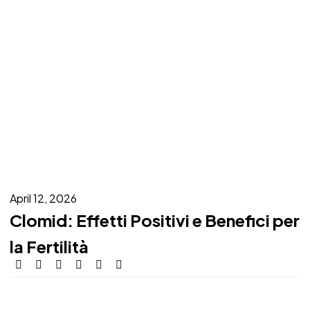
April 12, 2026
Clomid: Effetti Positivi e Benefici per
la Fertilità