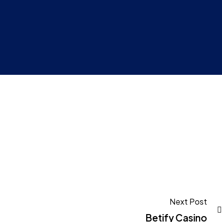
Next Post
Betify Casino