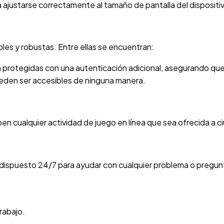
a ajustarse correctamente al tamaño de pantalla del dispositi
les y robustas. Entre ellas se encuentran:
n protegidas con una autenticación adicional, asegurando que 
pueden ser accesibles de ninguna manera.
híben cualquier actividad de juego en línea que sea ofrecida a
dispuesto 24/7 para ayudar con cualquier problema o pregun
trabajo.