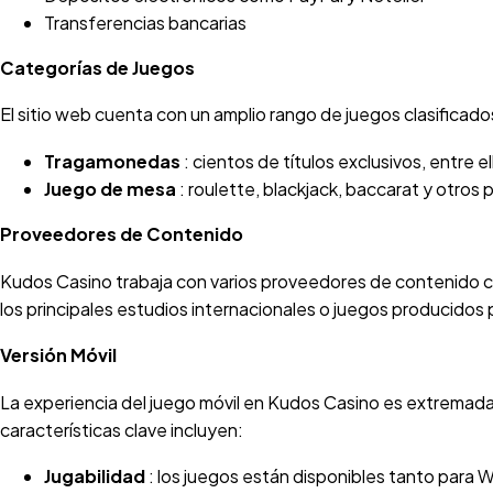
Transferencias bancarias
Categorías de Juegos
El sitio web cuenta con un amplio rango de juegos clasificado
Tragamonedas
: cientos de títulos exclusivos, entre e
Juego de mesa
: roulette, blackjack, baccarat y otros 
Proveedores de Contenido
Kudos Casino trabaja con varios proveedores de contenido co
los principales estudios internacionales o juegos producidos
Versión Móvil
La experiencia del juego móvil en Kudos Casino es extremadame
características clave incluyen:
Jugabilidad
: los juegos están disponibles tanto para