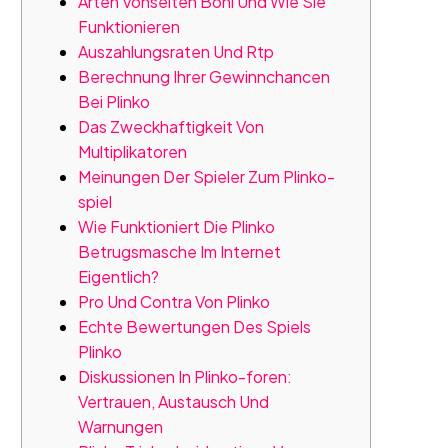
Arten Vonseiten Boni Und Wie Sie
Funktionieren
Auszahlungsraten Und Rtp
Berechnung Ihrer Gewinnchancen
Bei Plinko
Das Zweckhaftigkeit Von
Multiplikatoren
Meinungen Der Spieler Zum Plinko-
spiel
Wie Funktioniert Die Plinko
Betrugsmasche Im Internet
Eigentlich?
Pro Und Contra Von Plinko
Echte Bewertungen Des Spiels
Plinko
Diskussionen In Plinko-foren:
Vertrauen, Austausch Und
Warnungen