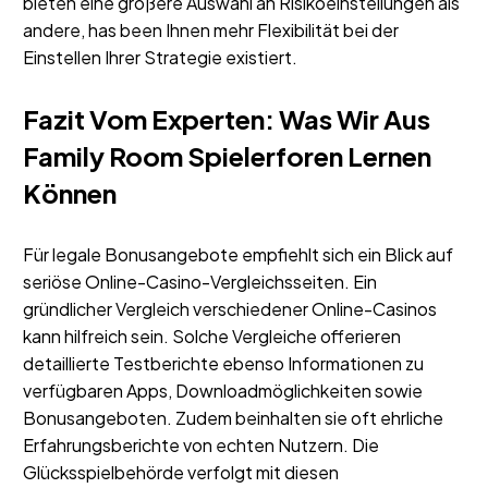
bieten eine größere Auswahl an Risikoeinstellungen als
andere, has been Ihnen mehr Flexibilität bei der
Einstellen Ihrer Strategie existiert.
Fazit Vom Experten: Was Wir Aus
Family Room Spielerforen Lernen
Können
Für legale Bonusangebote empfiehlt sich ein Blick auf
seriöse Online-Casino-Vergleichsseiten. Ein
gründlicher Vergleich verschiedener Online-Casinos
kann hilfreich sein. Solche Vergleiche offerieren
detaillierte Testberichte ebenso Informationen zu
verfügbaren Apps, Downloadmöglichkeiten sowie
Bonusangeboten. Zudem beinhalten sie oft ehrliche
Erfahrungsberichte von echten Nutzern. Die
Glücksspielbehörde verfolgt mit diesen