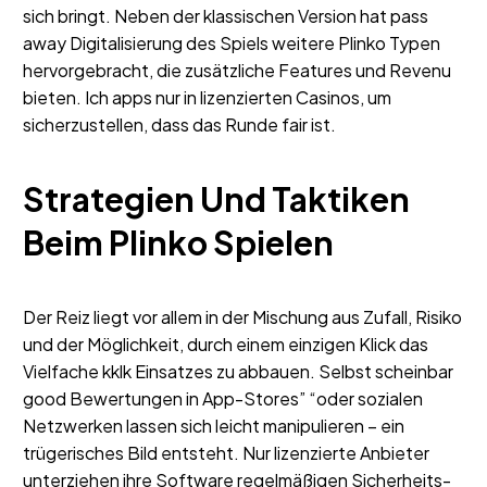
sich bringt. Neben der klassischen Version hat pass
away Digitalisierung des Spiels weitere Plinko Typen
hervorgebracht, die zusätzliche Features und Revenu
bieten. Ich apps nur in lizenzierten Casinos, um
sicherzustellen, dass das Runde fair ist.
Strategien Und Taktiken
Beim Plinko Spielen
Der Reiz liegt vor allem in der Mischung aus Zufall, Risiko
und der Möglichkeit, durch einem einzigen Klick das
Vielfache kklk Einsatzes zu abbauen. Selbst scheinbar
good Bewertungen in App-Stores” “oder sozialen
Netzwerken lassen sich leicht manipulieren – ein
trügerisches Bild entsteht. Nur lizenzierte Anbieter
unterziehen ihre Software regelmäßigen Sicherheits-