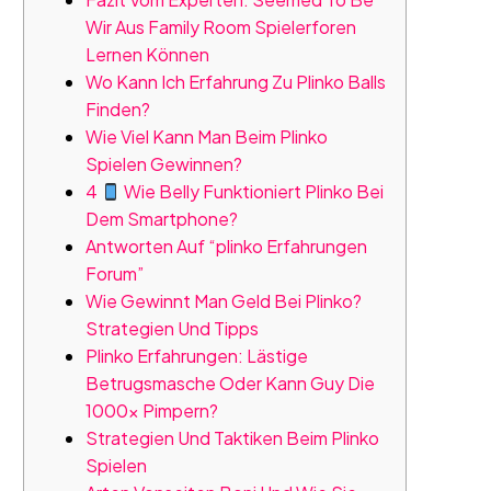
Wir Aus Family Room Spielerforen
Lernen Können
Wo Kann Ich Erfahrung Zu Plinko Balls
Finden?
Wie Viel Kann Man Beim Plinko
Spielen Gewinnen?
4
Wie Belly Funktioniert Plinko Bei
Dem Smartphone?
Antworten Auf “plinko Erfahrungen
Forum”
Wie Gewinnt Man Geld Bei Plinko?
Strategien Und Tipps
Plinko Erfahrungen: Lästige
Betrugsmasche Oder Kann Guy Die
1000x Pimpern?
Strategien Und Taktiken Beim Plinko
Spielen