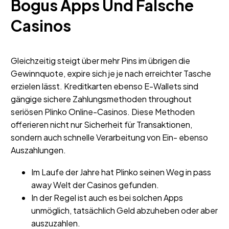
Bogus Apps Und Falsche
Casinos
Gleichzeitig steigt über mehr Pins im übrigen die
Gewinnquote, expire sich je je nach erreichter Tasche
erzielen lässt. Kreditkarten ebenso E-Wallets sind
gängige sichere Zahlungsmethoden throughout
seriösen Plinko Online-Casinos. Diese Methoden
offerieren nicht nur Sicherheit für Transaktionen,
sondern auch schnelle Verarbeitung von Ein- ebenso
Auszahlungen.
Im Laufe der Jahre hat Plinko seinen Weg in pass
away Welt der Casinos gefunden.
In der Regel ist auch es bei solchen Apps
unmöglich, tatsächlich Geld abzuheben oder aber
auszuzahlen.