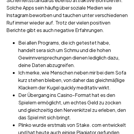
Sicherheitsstandards ebenso attraktive Boni bieten.
Solche Apps sein häufig über soziale Medien wie
Instagram beworben und tauchen unter verschiedenen
Ruf immer wieder auf. Trotz der vielen positiven
Berichte gibt es auch negative Erfahrungen.
Bei allen Programs, die ich getestet habe,
handelt sera sich um Schmu und die hohen
Gewinnversprechungen dienen lediglich dazu,
deine Daten abzugreifen.
Ich merke, wie Menschen neben mir bei dem Sofa
kurz stehen bleiben, von daher das gleichmäßige
Klackern der Kugel quickly meditativ wirkt.
Der Übergang ins Casino-Format hat es den
Spielern ermöglicht, um echtes Geld zu zocken
und gleichzeitig den Nervenkitzel zu erleben, den
das Spiel mit sich bringt.
Plinko wurde erstmals von Stake. com entwickelt
und hat heute auch einige Plagiator gefunden.