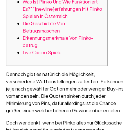
Was Ist Plinko Und Wie Funktioniert
Es?” “[newline]erfahrungen Mit Plinko
Spielen In Österreich
Die Geschichte Von
Betrugsmaschen
Erkennungsmerkmale Von Plinko-
betrug
Live Casino Spiele
Dennoch gibt es natürlich die Möglichkeit,
verschiedene Wetteinstellungen zu testen. So können
je je nach gewählter Option mehr oder weniger Buy-ins
vorhanden sein. Die Quoten sinken durch jeder
Minimierung von Pins, dafür allerdings ist die Chance
größer, einen welcher höheren Gewinne über erzielen.
Doch wer denkt, wenn bei Plinko alles nur Glückssache
ist, irrt sich gewaltig, zumindest wenn man den