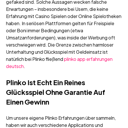
gefaked sind. Solche Aussagen wecken falsche
Erwartungen – insbesondere bei Usern, die keine
Erfahrung mit Casino Spielen oder Online Spielotheken
haben. In seriösen Plattformen gelten für Freispiele
oder Boni immer Bedingungen (etwa
Umsatzanforderungen), was inside der Werbung oft
verschwiegen wird. Die Grenze zwischen harmloser
Unterhaltung und Glücksspiel mit Geldeinsatz ist
natürlich bei Plinko fließend
plinko app erfahrungen
deutsch
.
Plinko Ist Echt Ein Reines
Glücksspiel Ohne Garantie Auf
Einen Gewinn
Um unsere eigene Plinko Erfahrungen über sammeln,
haben wir auch verschiedene Applications und