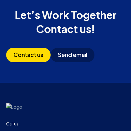
Let’s Work Together
Contact us!
Contact us
Send email
Call us: