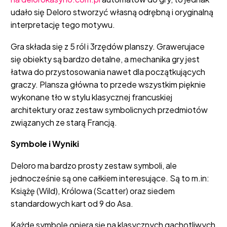
udało się Deloro stworzyć własną odrębną i oryginalną
interpretację tego motywu.
Gra składa się z 5 ról i 3rzędów planszy. Grawerujace
się obiekty są bardzo detalne, a mechanika gry jest
łatwa do przystosowania nawet dla początkujących
graczy. Plansza główna to przede wszystkim pięknie
wykonane tło w stylu klasycznej francuskiej
architektury oraz zestaw symbolicnych przedmiotów
związanych ze starą Francją.
Symbole i Wyniki
Deloro ma bardzo prosty zestaw symboli, ale
jednocześnie są one całkiem interesujące. Są to m.in:
Książę (Wild), Królowa (Scatter) oraz siedem
standardowych kart od 9 do Asa.
Każde symbole opiera się na klasycznych gachotliwych