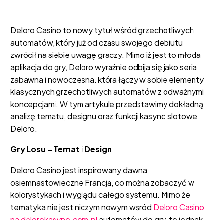
Deloro Casino to nowy tytuł wśród grzechotliwych
automatów, który już od czasu swojego debiutu
zwrócił na siebie uwagę graczy. Mimo iż jest to młoda
aplikacja do gry, Deloro wyraźnie odbija się jako seria
zabawna i nowoczesna, która łączy w sobie elementy
klasycznych grzechotliwych automatów z odważnymi
koncepcjami. W tym artykule przedstawimy dokładną
analizę tematu, designu oraz funkcji kasyno slotowe
Deloro.
Gry Losu – Temat i Design
Deloro Casino jest inspirowany dawna
osiemnastowieczne Francja, co można zobaczyć w
kolorystykach i wyglądu całego systemu. Mimo że
tematyka nie jest niczym nowym wśród
Deloro Casino
na delorokasyno.com.pl
automatów do gry, to jednak