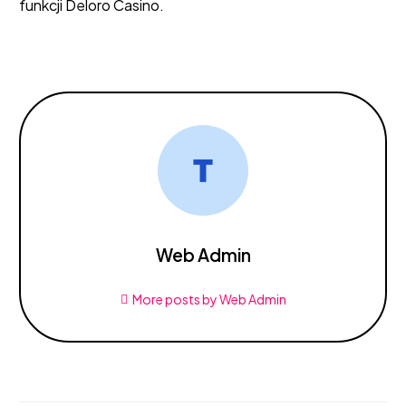
funkcji Deloro Casino.
Web Admin
More posts by Web Admin