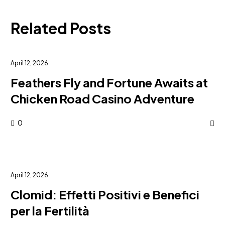
Related Posts
April 12, 2026
Feathers Fly and Fortune Awaits at
Chicken Road Casino Adventure
0
April 12, 2026
Clomid: Effetti Positivi e Benefici
per la Fertilità