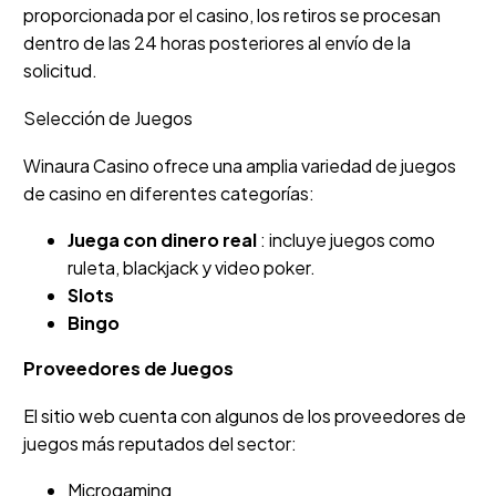
proporcionada por el casino, los retiros se procesan
dentro de las 24 horas posteriores al envío de la
solicitud.
Selección de Juegos
Winaura Casino ofrece una amplia variedad de juegos
de casino en diferentes categorías:
Juega con dinero real
: incluye juegos como
ruleta, blackjack y video poker.
Slots
Bingo
Proveedores de Juegos
El sitio web cuenta con algunos de los proveedores de
juegos más reputados del sector:
Microgaming