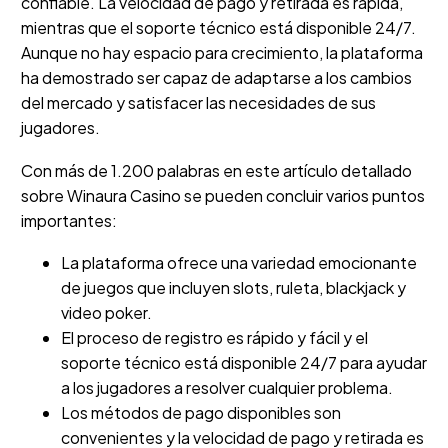
confiable. La velocidad de pago y retirada es rápida,
mientras que el soporte técnico está disponible 24/7.
Aunque no hay espacio para crecimiento, la plataforma
ha demostrado ser capaz de adaptarse a los cambios
del mercado y satisfacer las necesidades de sus
jugadores.
Con más de 1.200 palabras en este artículo detallado
sobre Winaura Casino se pueden concluir varios puntos
importantes:
La plataforma ofrece una variedad emocionante
de juegos que incluyen slots, ruleta, blackjack y
video poker.
El proceso de registro es rápido y fácil y el
soporte técnico está disponible 24/7 para ayudar
a los jugadores a resolver cualquier problema.
Los métodos de pago disponibles son
convenientes y la velocidad de pago y retirada es