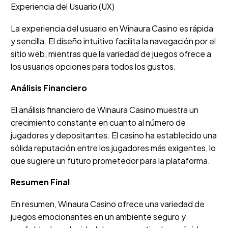
Experiencia del Usuario (UX)
La experiencia del usuario en Winaura Casino es rápida
y sencilla. El diseño intuitivo facilita la navegación por el
sitio web, mientras que la variedad de juegos ofrece a
los usuarios opciones para todos los gustos.
Análisis Financiero
El análisis financiero de Winaura Casino muestra un
crecimiento constante en cuanto al número de
jugadores y depositantes. El casino ha establecido una
sólida reputación entre los jugadores más exigentes, lo
que sugiere un futuro prometedor para la plataforma.
Resumen Final
En resumen, Winaura Casino ofrece una variedad de
juegos emocionantes en un ambiente seguro y