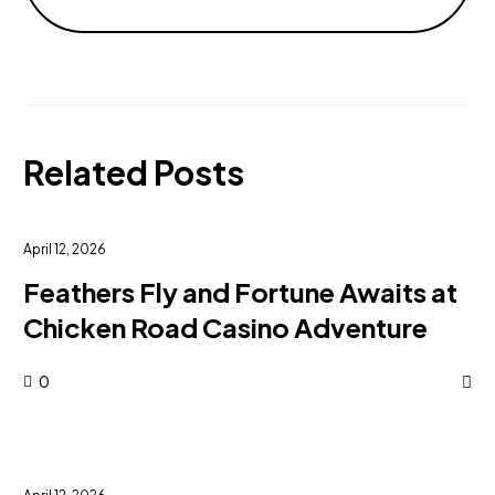
Related Posts
April 12, 2026
Feathers Fly and Fortune Awaits at
Chicken Road Casino Adventure
0