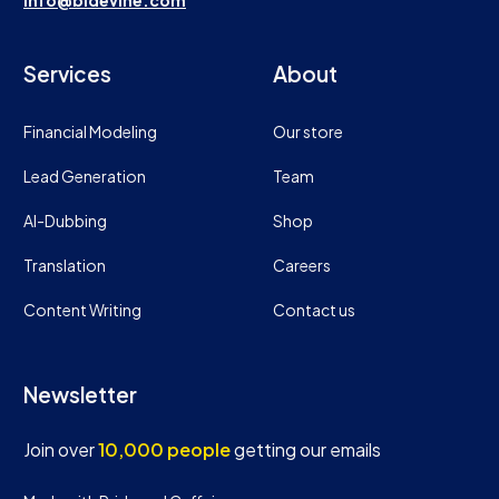
Services
About
Financial Modeling
Our store
Lead Generation
Team
AI-Dubbing
Shop
Translation
Careers
Content Writing
Contact us
Newsletter
Join over
10,000 people
getting our emails