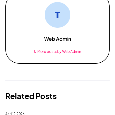
Web Admin
More posts by Web Admin
Related Posts
April 12, 2026