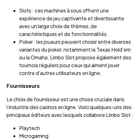
Slots : ces machines à sous offrent une
expérience de jeu captivante et divertissante
avec un large choix de thèmes, de
caractéristiques et de fonctionnalités.
Poker : les joueurs peuvent choisir entre diverses
variantes du poker, notamment le Texas Hold’em
ou la Omaha. Limbo Slot propose également des
tournois réguliers pour ceux qui aiment jouer
contre d’autres utilisateurs en ligne.
Fournisseurs
Le choix de fournisseur est une chose cruciale dans
l’industrie des casinos en ligne. Voici quelques-uns des
principaux éditeurs avec lesquels collabore Limbo Slot :
Playtech
Microgaming