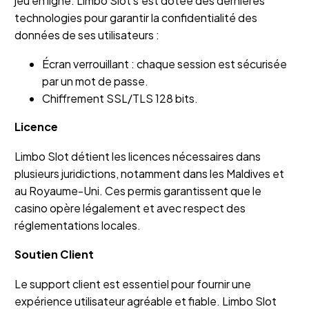
jeu en ligne. Limbo Slot s’est dotée des dernières
technologies pour garantir la confidentialité des
données de ses utilisateurs :
Écran verrouillant : chaque session est sécurisée
par un mot de passe.
Chiffrement SSL/TLS 128 bits.
Licence
Limbo Slot détient les licences nécessaires dans
plusieurs juridictions, notamment dans les Maldives et
au Royaume-Uni. Ces permis garantissent que le
casino opère légalement et avec respect des
réglementations locales.
Soutien Client
Le support client est essentiel pour fournir une
expérience utilisateur agréable et fiable. Limbo Slot