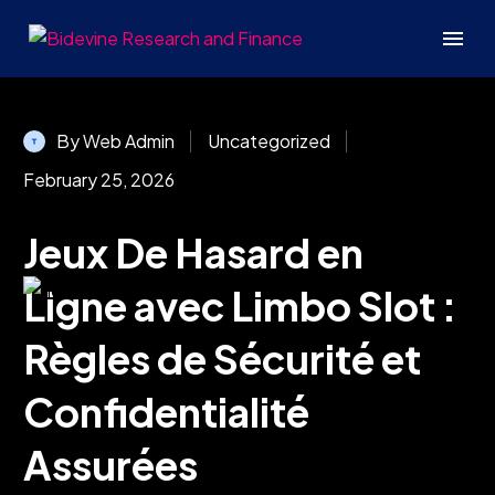
By Web Admin
Uncategorized
February 25, 2026
Jeux De Hasard en
Ligne avec Limbo Slot :
Règles de Sécurité et
Confidentialité
Assurées