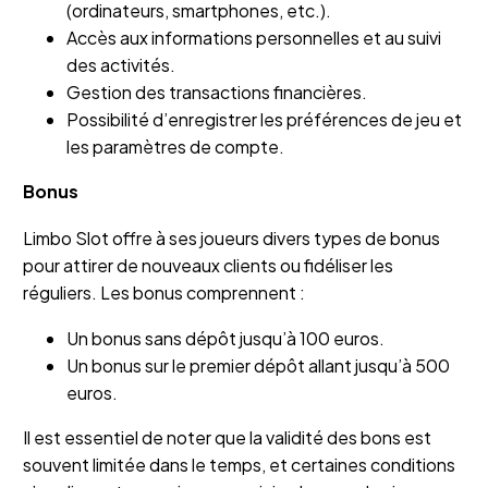
(ordinateurs, smartphones, etc.).
Accès aux informations personnelles et au suivi
des activités.
Gestion des transactions financières.
Possibilité d’enregistrer les préférences de jeu et
les paramètres de compte.
Bonus
Limbo Slot offre à ses joueurs divers types de bonus
pour attirer de nouveaux clients ou fidéliser les
réguliers. Les bonus comprennent :
Un bonus sans dépôt jusqu’à 100 euros.
Un bonus sur le premier dépôt allant jusqu’à 500
euros.
Il est essentiel de noter que la validité des bons est
souvent limitée dans le temps, et certaines conditions