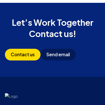
Let’s Work Together
Contact us!
Contact us
Send email