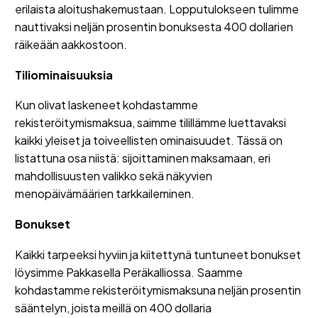
erilaista aloitushakemustaan. Lopputulokseen tulimme
nauttivaksi neljän prosentin bonuksesta 400 dollarien
räikeään aakkostoon.
Tiliominaisuuksia
Kun olivat laskeneet kohdastamme
rekisteröitymismaksua, saimme tilillämme luettavaksi
kaikki yleiset ja toiveellisten ominaisuudet. Tässä on
listattuna osa niistä: sijoittaminen maksamaan, eri
mahdollisuusten valikko sekä näkyvien
menopäivämäärien tarkkaileminen.
Bonukset
Kaikki tarpeeksi hyviin ja kiitettynä tuntuneet bonukset
löysimme Pakkasella Peräkalliossa. Saamme
kohdastamme rekisteröitymismaksuna neljän prosentin
sääntelyn, joista meillä on 400 dollaria