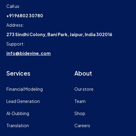
Call us:
+91 96802 30780
Address:
273 Sindhi Colony, Bani Park, Jaipur, India 302016
Support:
info@bidevine.com
Services
About
Financial Modeling
Our store
Lead Generation
Team
AI-Dubbing
Shop
Translation
Careers