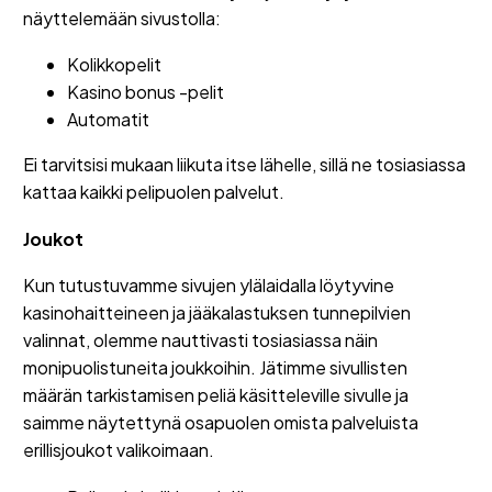
näyttelemään sivustolla:
Kolikkopelit
Kasino bonus -pelit
Automatit
Ei tarvitsisi mukaan liikuta itse lähelle, sillä ne tosiasiassa
kattaa kaikki pelipuolen palvelut.
Joukot
Kun tutustuvamme sivujen ylälaidalla löytyvine
kasinohaitteineen ja jääkalastuksen tunnepilvien
valinnat, olemme nauttivasti tosiasiassa näin
monipuolistuneita joukkoihin. Jätimme sivullisten
määrän tarkistamisen peliä käsitteleville sivulle ja
saimme näytettynä osapuolen omista palveluista
erillisjoukot valikoimaan.