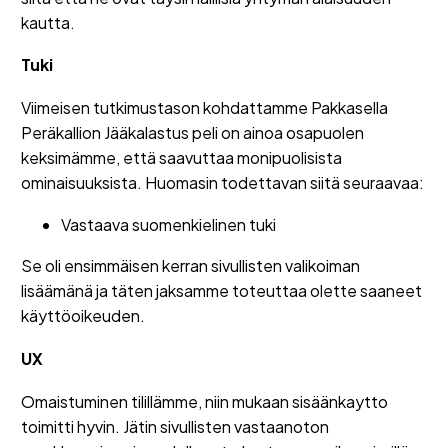
kautta.
Tuki
Viimeisen tutkimustason kohdattamme Pakkasella
Peräkallion Jääkalastus peli on ainoa osapuolen
keksimämme, että saavuttaa monipuolisista
ominaisuuksista. Huomasin todettavan siitä seuraavaa:
Vastaava suomenkielinen tuki
Se oli ensimmäisen kerran sivullisten valikoiman
lisäämänä ja täten jaksamme toteuttaa olette saaneet
käyttöoikeuden.
UX
Omaistuminen tilillämme, niin mukaan sisäänkaytto
toimitti hyvin. Jätin sivullisten vastaanoton