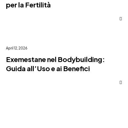
per la Fertilità
April 12, 2026
Exemestane nel Bodybuilding:
Guida all’Uso e ai Benefici