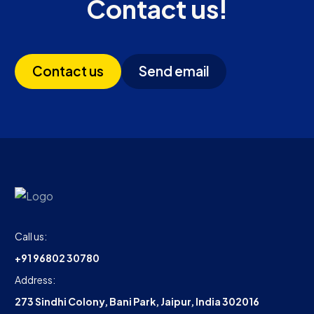
Contact us!
Contact us
Send email
Call us:
+91 96802 30780
Address:
273 Sindhi Colony, Bani Park, Jaipur, India 302016