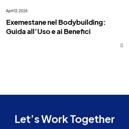
April 12, 2026
Exemestane nel Bodybuilding:
Guida all’Uso e ai Benefici
Let’s Work Together