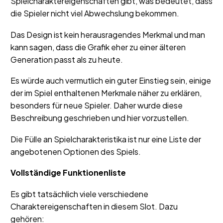
Spielcharaktereigenschaften gibt, was bedeutet, dass
die Spieler nicht viel Abwechslung bekommen.
Das Design ist kein herausragendes Merkmal und man
kann sagen, dass die Grafik eher zu einer älteren
Generation passt als zu heute.
Es würde auch vermutlich ein guter Einstieg sein, einige
der im Spiel enthaltenen Merkmale näher zu erklären,
besonders für neue Spieler. Daher wurde diese
Beschreibung geschrieben und hier vorzustellen.
Die Fülle an Spielcharakteristika ist nur eine Liste der
angebotenen Optionen des Spiels.
Vollständige Funktionenliste
Es gibt tatsächlich viele verschiedene
Charaktereigenschaften in diesem Slot. Dazu
gehören: