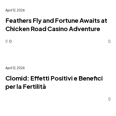
April 12, 2026
Feathers Fly and Fortune Awaits at
Chicken Road Casino Adventure
0
April 12, 2026
Clomid: Effetti Positivi e Benefici
per la Fertilità