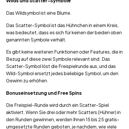
Wilds und Scatter-Symbole
Das Wildsymbol ist eine Blume.
Das Scatter-Symbol ist das Hühnchen in einem Kreis,
was bedeutet, dass es sich für keinen der beiden oben
genannten Symbole verhält.
Es gibt keine weiteren Funktionen oder Features, die in
Bezug auf diese zwei Symbole relevant sind. Das
Scatter-Symbol löst die Freispielrunde aus, und das
Wild-Symbol ersetzt jedes beliebige Symbol, um den
Gewinn zu erhöhen.
Bonuseinsetzung und Free Spins
Die Freispiel-Runde wird durch ein Scatter-Spiel
aktiviert. Wenn Sie drei oder mehr Scatters (Hühner) in
den Runden gewinnen, werden Ihnen 15 bis 25 gratis-
umgesetzte Runden geboten, je nachdem, wie viele