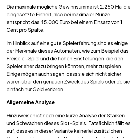
Die maximale mögliche Gewinnsumme ist 2.250 Mal die
eingesetzte Einheit, also bei maximaler Münze
entspricht das 45.000 Euro bei einem Einsatz von 1
Cent pro Spalte.
Im Hinblick auf eine gute Spielerfahrung sind es einige
der Merkmale dieses Automaten, wie zum Beispiel das
Freispiel-Spiel und die hohen Einstellungen, die den
Spieler eher dazu bringen könnten, mehr zu spielen.
Einige mögen auch sagen, dass sie sich nicht sicher
waren über den genauen Zweck des Spiels oder ob sie
einfach nur Geld verloren.
Allgemeine Analyse
Hinzuweisen ist noch eine kurze Analyse der Stärken
und Schwächen dieses Slot-Spiels. Tatsächlich fällt es
auf, dass es in dieser Variante keinerlei zusätzlichen