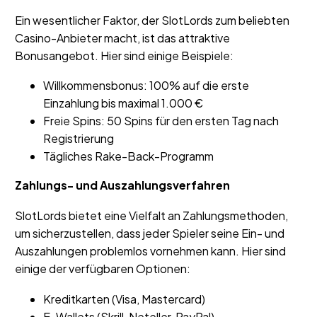
Ein wesentlicher Faktor, der SlotLords zum beliebten
Casino-Anbieter macht, ist das attraktive
Bonusangebot. Hier sind einige Beispiele:
Willkommensbonus: 100% auf die erste
Einzahlung bis maximal 1.000 €
Freie Spins: 50 Spins für den ersten Tag nach
Registrierung
Tägliches Rake-Back-Programm
Zahlungs- und Auszahlungsverfahren
SlotLords bietet eine Vielfalt an Zahlungsmethoden,
um sicherzustellen, dass jeder Spieler seine Ein- und
Auszahlungen problemlos vornehmen kann. Hier sind
einige der verfügbaren Optionen:
Kreditkarten (Visa, Mastercard)
E-Wallets (Skrill, Neteller, PayPal)