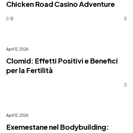
Chicken Road Casino Adventure
0
April 12, 2026
Clomid: Effetti Positivi e Benefici
per la Fertilità
April 12, 2026
Exemestane nel Bodybuilding: