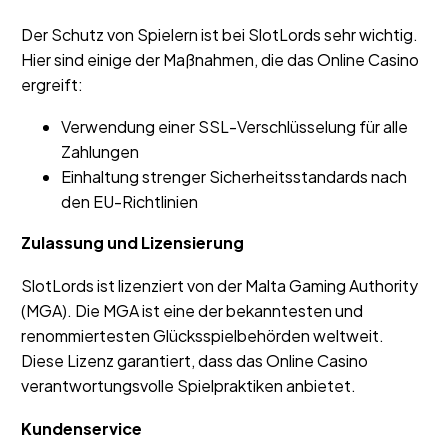
Der Schutz von Spielern ist bei SlotLords sehr wichtig.
Hier sind einige der Maßnahmen, die das Online Casino
ergreift:
Verwendung einer SSL-Verschlüsselung für alle
Zahlungen
Einhaltung strenger Sicherheitsstandards nach
den EU-Richtlinien
Zulassung und Lizensierung
SlotLords ist lizenziert von der Malta Gaming Authority
(MGA). Die MGA ist eine der bekanntesten und
renommiertesten Glücksspielbehörden weltweit.
Diese Lizenz garantiert, dass das Online Casino
verantwortungsvolle Spielpraktiken anbietet.
Kundenservice