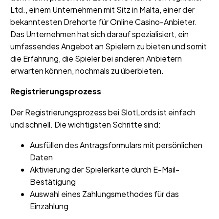
Ltd., einem Unternehmen mit Sitz in Malta, einer der
bekanntesten Drehorte für Online Casino-Anbieter.
Das Unternehmen hat sich darauf spezialisiert, ein
umfassendes Angebot an Spielern zu bieten und somit
die Erfahrung, die Spieler bei anderen Anbietern
erwarten können, nochmals zu überbieten.
Registrierungsprozess
Der Registrierungsprozess bei SlotLords ist einfach
und schnell. Die wichtigsten Schritte sind:
Ausfüllen des Antragsformulars mit persönlichen
Daten
Aktivierung der Spielerkarte durch E-Mail-
Bestätigung
Auswahl eines Zahlungsmethodes für das
Einzahlung