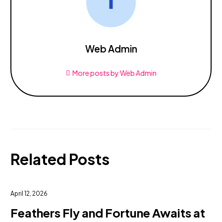
Web Admin
More posts by Web Admin
Related Posts
April 12, 2026
Feathers Fly and Fortune Awaits at