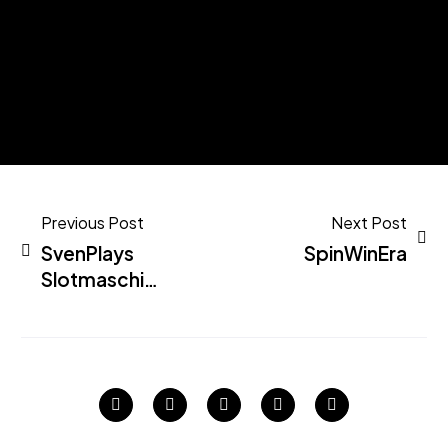
Previous Post
Next Post
SvenPlays
SpinWinEra
Slotmaschine
im
Glücksspielhaus