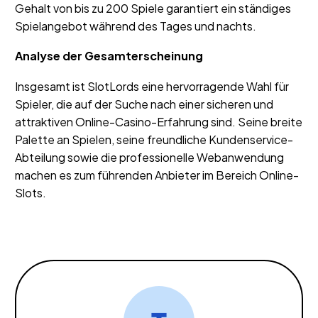
Gehalt von bis zu 200 Spiele garantiert ein ständiges
Spielangebot während des Tages und nachts.
Analyse der Gesamterscheinung
Insgesamt ist SlotLords eine hervorragende Wahl für
Spieler, die auf der Suche nach einer sicheren und
attraktiven Online-Casino-Erfahrung sind. Seine breite
Palette an Spielen, seine freundliche Kundenservice-
Abteilung sowie die professionelle Webanwendung
machen es zum führenden Anbieter im Bereich Online-
Slots.