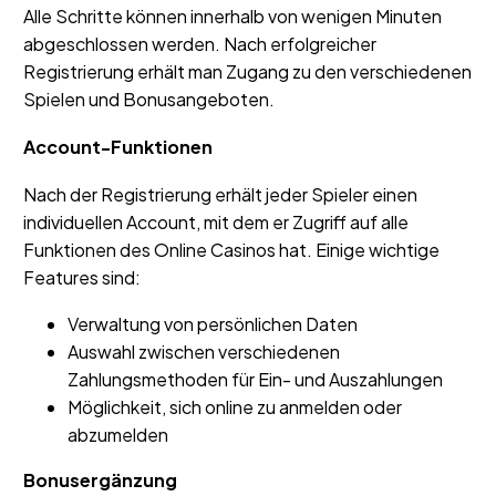
Alle Schritte können innerhalb von wenigen Minuten
abgeschlossen werden. Nach erfolgreicher
Registrierung erhält man Zugang zu den verschiedenen
Spielen und Bonusangeboten.
Account-Funktionen
Nach der Registrierung erhält jeder Spieler einen
individuellen Account, mit dem er Zugriff auf alle
Funktionen des Online Casinos hat. Einige wichtige
Features sind:
Verwaltung von persönlichen Daten
Auswahl zwischen verschiedenen
Zahlungsmethoden für Ein- und Auszahlungen
Möglichkeit, sich online zu anmelden oder
abzumelden
Bonusergänzung