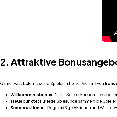
2. Attraktive Bonusangeb
GameTwist belohnt seine Spieler mit einer Vielzahl von
Bonu
Willkommensbonus:
Neue Spieler können sich über e
Treuepunkte:
Für jede Spielrunde sammeln die Spieler
Sonderaktionen:
Regelmäßige Aktionen und Wettbewer