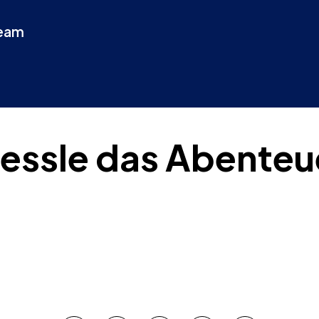
Team
essle das Abenteue