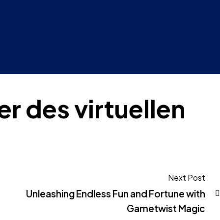
r des virtuellen
Next Post
Unleashing Endless Fun and Fortune with
Gametwist Magic