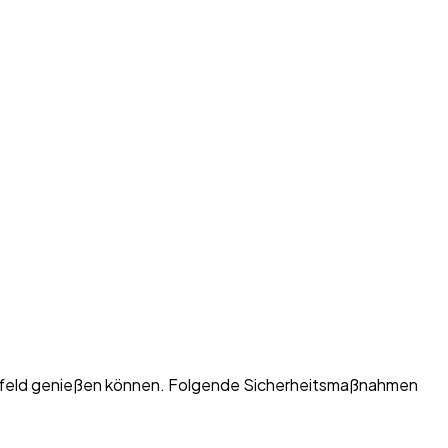
s Umfeld genießen können. Folgende Sicherheitsmaßnahmen