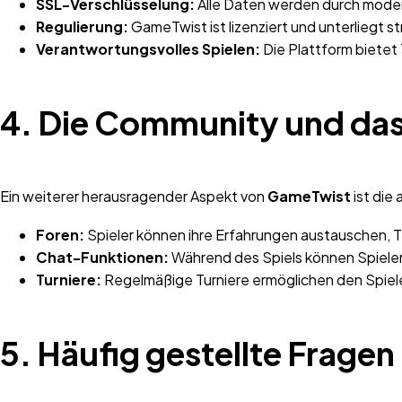
SSL-Verschlüsselung:
Alle Daten werden durch mode
Regulierung:
GameTwist ist lizenziert und unterliegt s
Verantwortungsvolles Spielen:
Die Plattform bietet
4. Die Community und das 
Ein weiterer herausragender Aspekt von
GameTwist
ist die
Foren:
Spieler können ihre Erfahrungen austauschen, 
Chat-Funktionen:
Während des Spiels können Spieler
Turniere:
Regelmäßige Turniere ermöglichen den Spiele
5. Häufig gestellte Fragen