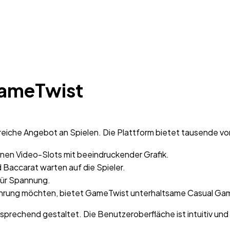
GameTwist
reiche Angebot an Spielen. Die Plattform bietet tausende vo
nen Video-Slots mit beeindruckender Grafik.
 Baccarat warten auf die Spieler.
für Spannung.
rfahrung möchten, bietet GameTwist unterhaltsame Casual Ga
sprechend gestaltet. Die Benutzeroberfläche ist intuitiv und