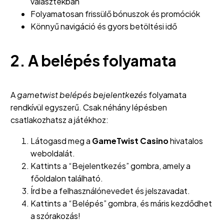
választékban
Folyamatosan frissülő bónuszok és promóciók
Könnyű navigáció és gyors betöltési idő
2. A belépés folyamata
A
gametwist belépés bejelentkezés
folyamata
rendkívül egyszerű. Csak néhány lépésben
csatlakozhatsz a játékhoz:
Látogasd meg a
GameTwist Casino
hivatalos
weboldalát.
Kattints a “Bejelentkezés” gombra, amely a
főoldalon található.
Írd be a felhasználónevedet és jelszavadat.
Kattints a “Belépés” gombra, és máris kezdődhet
a szórakozás!