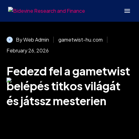
By Web Admin
gametwist-hu.com
February 26, 2026
Fedezd fel a gametwist
belépés titkos világát
és játssz mesterien