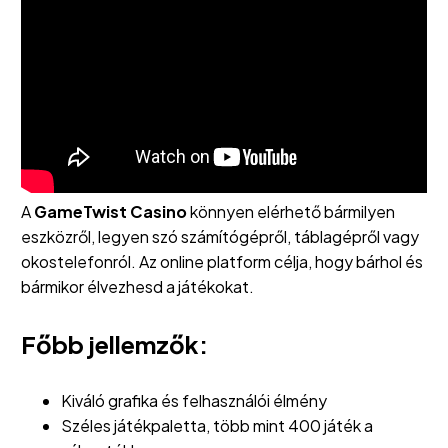
A
GameTwist Casino
könnyen elérhető bármilyen
eszközről, legyen szó számítógépről, táblagépről vagy
okostelefonról. Az online platform célja, hogy bárhol és
bármikor élvezhesd a játékokat.
Főbb jellemzők:
Kiváló grafika és felhasználói élmény
Széles játékpaletta, több mint 400 játék a