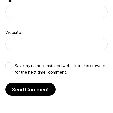
Website
Save my name, email, and website in this browser
for the next time I comment.
Send Comment