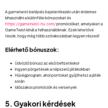
A
gametwist belépés bejelentkezés
után érdemes
kihasználni a különféle bónuszokat és
https://gametwist-hu.com/
promóciókat, amelyeket a
GameTwist kínál a felhasználóknak. Ezek lehetővé
teszik, hogy még több szórakozásban legyen részed!
Elérhető bónuszok:
Üdvözlő bónusz az első befizetéskor
Ingyen pörgetések a népszerű játékokban
Hűségprogram, ahol pontokat gyűjthetsz a játék
során
Időszakos promóciók és versenyek
5. Gyakori kérdések