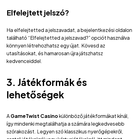
Elfelejtett jelszó?
Ha elfelejtetted a jelszavadat, a bejelentkezési oldalon
található “Elfelejtetted a jelszavad?” opciót használva
könnyen létrehozhatsz egy újat. Kövesd az
utasításokat, és hamarosan újra játszhatsz
kedvenceiddel.
3. Játékformák és
lehetőségek
A
GameTwist Casino
különböző játékformákat kínál,
így mindenki megtalálhatja a számára legkedvesebb
szórakozást. Legyen szó klasszikus nyerőgépekről,