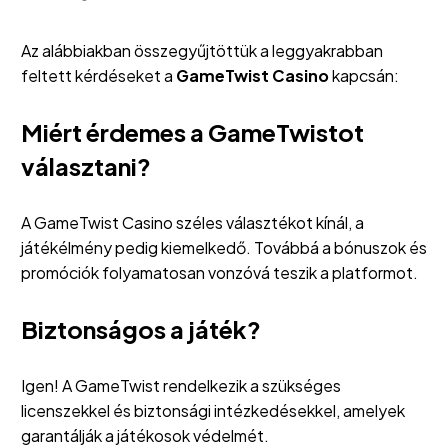
Az alábbiakban összegyűjtöttük a leggyakrabban
feltett kérdéseket a
GameTwist Casino
kapcsán:
Miért érdemes a GameTwistot
választani?
A GameTwist Casino széles választékot kínál, a
játékélmény pedig kiemelkedő. Továbbá a bónuszok és
promóciók folyamatosan vonzóvá teszik a platformot.
Biztonságos a játék?
Igen! A GameTwist rendelkezik a szükséges
licenszekkel és biztonsági intézkedésekkel, amelyek
garantálják a játékosok védelmét.