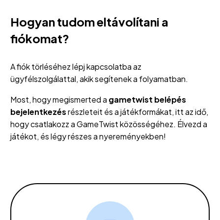
Hogyan tudom eltávolítani a
fiókomat?
A fiók törléséhez lépj kapcsolatba az
ügyfélszolgálattal, akik segítenek a folyamatban.
Most, hogy megismerted a
gametwist belépés
bejelentkezés
részleteit és a játékformákat, itt az idő,
hogy csatlakozz a GameTwist közösségéhez. Élvezd a
játékot, és légy részes a nyereményekben!