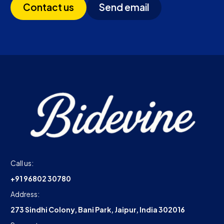
Contact us
Send email
Call us:
+91 96802 30780
Address:
273 Sindhi Colony, Bani Park, Jaipur, India 302016