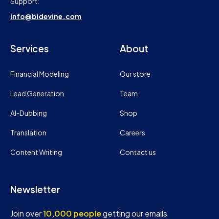
Support:
info@bidevine.com
Services
About
Financial Modeling
Our store
Lead Generation
Team
AI-Dubbing
Shop
Translation
Careers
Content Writing
Contact us
Newsletter
Join over
10,000 people
getting our emails