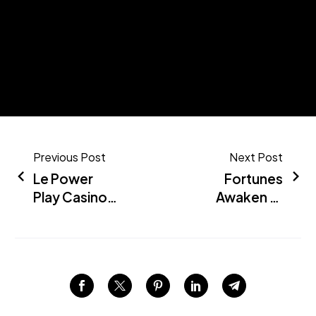
Previous Post
Next Post
Le Power
Fortunes
Play Casino :
Awaken at
Une
LuckyWins
Plateforme
Casino
de Jeux
Where
Hasardeux
Dreams
Become
Reality