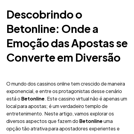
Descobrindo o
Betonline: Onde a
Emoção das Apostas se
Converte em Diversão
O mundo dos cassinos online tem crescido de maneira
exponencial, e entre os protagonistas desse cenário
está o
Betonline
. Este cassino virtual não é apenas um
local para apostas; é um verdadeiro templo de
entretenimento. Neste artigo, vamos explorar os
diversos aspectos que fazem do
Betonline
uma
opção tão atrativa para apostadores experientes e