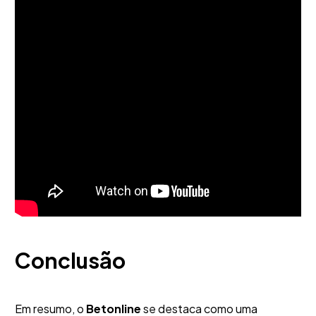
Conclusão
Em resumo, o
Betonline
se destaca como uma