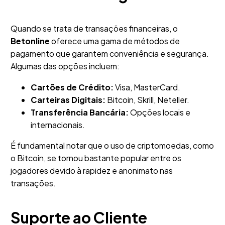
Quando se trata de transações financeiras, o
Betonline
oferece uma gama de métodos de
pagamento que garantem conveniência e segurança.
Algumas das opções incluem:
Cartões de Crédito:
Visa, MasterCard.
Carteiras Digitais:
Bitcoin, Skrill, Neteller.
Transferência Bancária:
Opções locais e
internacionais.
É fundamental notar que o uso de criptomoedas, como
o Bitcoin, se tornou bastante popular entre os
jogadores devido à rapidez e anonimato nas
transações.
Suporte ao Cliente