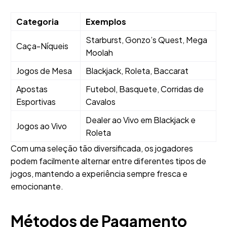
Categoria
Exemplos
Starburst, Gonzo’s Quest, Mega
Caça-Níqueis
Moolah
Jogos de Mesa
Blackjack, Roleta, Baccarat
Apostas
Futebol, Basquete, Corridas de
Esportivas
Cavalos
Dealer ao Vivo em Blackjack e
Jogos ao Vivo
Roleta
Com uma seleção tão diversificada, os jogadores
podem facilmente alternar entre diferentes tipos de
jogos, mantendo a experiência sempre fresca e
emocionante.
Métodos de Pagamento