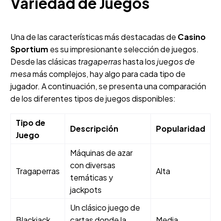
Variedad de Juegos
Una de las características más destacadas de
Casino
Sportium
es su impresionante selección de juegos.
Desde las clásicas
tragaperras
hasta los
juegos de
mesa
más complejos, hay algo para cada tipo de
jugador. A continuación, se presenta una comparación
de los diferentes tipos de juegos disponibles:
Tipo de
Descripción
Popularidad
Juego
Máquinas de azar
con diversas
Tragaperras
Alta
temáticas y
jackpots
Un clásico juego de
Blackjack
cartas donde la
Media