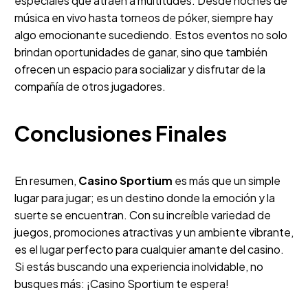
especiales que atraen a multitudes. Desde noches de
música en vivo hasta torneos de póker, siempre hay
algo emocionante sucediendo. Estos eventos no solo
brindan oportunidades de ganar, sino que también
ofrecen un espacio para socializar y disfrutar de la
compañía de otros jugadores.
Conclusiones Finales
En resumen,
Casino Sportium
es más que un simple
lugar para jugar; es un destino donde la emoción y la
suerte se encuentran. Con su increíble variedad de
juegos, promociones atractivas y un ambiente vibrante,
es el lugar perfecto para cualquier amante del casino.
Si estás buscando una experiencia inolvidable, no
busques más: ¡Casino Sportium te espera!