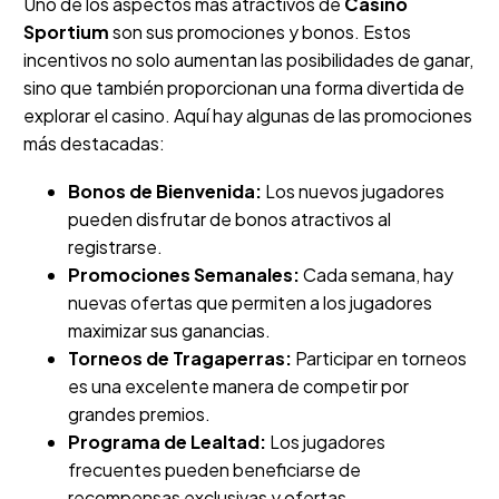
Uno de los aspectos más atractivos de
Casino
Sportium
son sus promociones y bonos. Estos
incentivos no solo aumentan las posibilidades de ganar,
sino que también proporcionan una forma divertida de
explorar el casino. Aquí hay algunas de las promociones
más destacadas:
Bonos de Bienvenida:
Los nuevos jugadores
pueden disfrutar de bonos atractivos al
registrarse.
Promociones Semanales:
Cada semana, hay
nuevas ofertas que permiten a los jugadores
maximizar sus ganancias.
Torneos de Tragaperras:
Participar en torneos
es una excelente manera de competir por
grandes premios.
Programa de Lealtad:
Los jugadores
frecuentes pueden beneficiarse de
recompensas exclusivas y ofertas