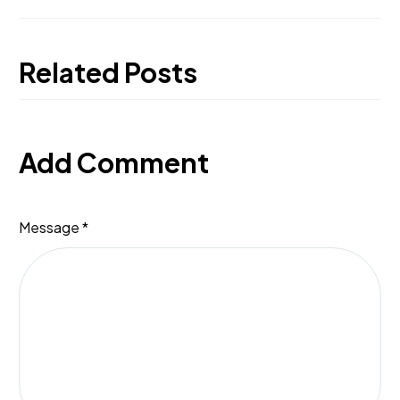
Related Posts
Add Comment
Message *