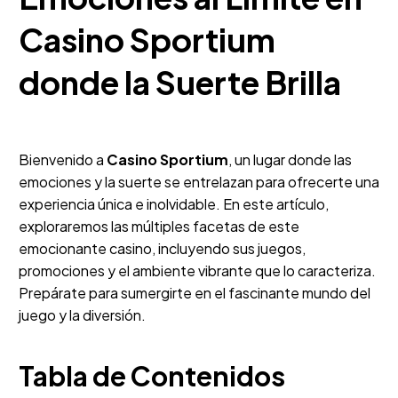
Casino Sportium
donde la Suerte Brilla
Bienvenido a
Casino Sportium
, un lugar donde las
emociones y la suerte se entrelazan para ofrecerte una
experiencia única e inolvidable. En este artículo,
exploraremos las múltiples facetas de este
emocionante casino, incluyendo sus juegos,
promociones y el ambiente vibrante que lo caracteriza.
Prepárate para sumergirte en el fascinante mundo del
juego y la diversión.
Tabla de Contenidos