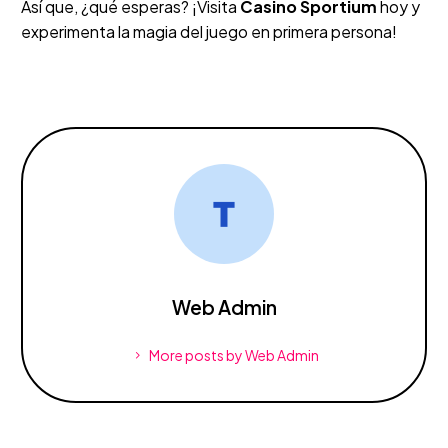
Así que, ¿qué esperas? ¡Visita
Casino Sportium
hoy y
experimenta la magia del juego en primera persona!
Web Admin
More posts by Web Admin