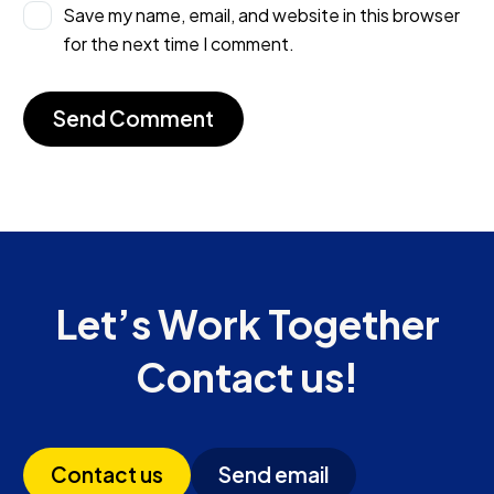
Save my name, email, and website in this browser
for the next time I comment.
Send Comment
Let’s Work Together
Contact us!
Contact us
Send email