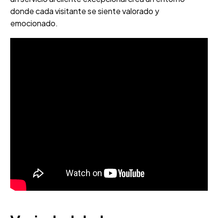
donde cada visitante se siente valorado y
emocionado.