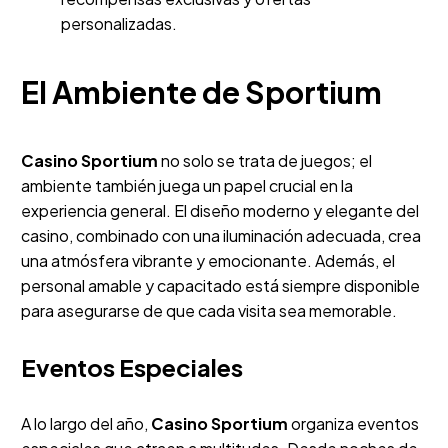
personalizadas.
El Ambiente de Sportium
Casino Sportium
no solo se trata de juegos; el
ambiente también juega un papel crucial en la
experiencia general. El diseño moderno y elegante del
casino, combinado con una iluminación adecuada, crea
una atmósfera vibrante y emocionante. Además, el
personal amable y capacitado está siempre disponible
para asegurarse de que cada visita sea memorable.
Eventos Especiales
A lo largo del año,
Casino Sportium
organiza eventos