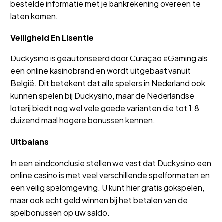
bestelde informatie met je bankrekening overeen te
laten komen.
Veiligheid En Lisentie
Duckysino is geautoriseerd door Curaçao eGaming als
een online kasinobrand en wordt uitgebaat vanuit
België. Dit betekent dat alle spelers in Nederland ook
kunnen spelen bij Duckysino, maar de Nederlandse
loterij biedt nog wel vele goede varianten die tot 1:8
duizend maal hogere bonussen kennen.
Uitbalans
In een eindconclusie stellen we vast dat Duckysino een
online casino is met veel verschillende spelformaten en
een veilig spelomgeving. U kunt hier gratis gokspelen,
maar ook echt geld winnen bij het betalen van de
spelbonussen op uw saldo.