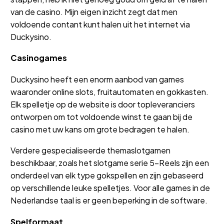
van de casino. Mijn eigen inzicht zegt dat men
voldoende contant kunt halen uit het internet via
Duckysino.
Casinogames
Duckysino heeft een enorm aanbod van games
waaronder online slots, fruitautomaten en gokkasten.
Elk spelletje op de website is door topleveranciers
ontworpen om tot voldoende winst te gaan bij de
casino met uw kans om grote bedragen te halen.
Verdere gespecialiseerde themaslotgamen
beschikbaar, zoals het slotgame serie 5-Reels zijn een
onderdeel van elk type gokspellen en zijn gebaseerd
op verschillende leuke spelletjes. Voor alle games in de
Nederlandse taal is er geen beperking in de software.
Spelformaat