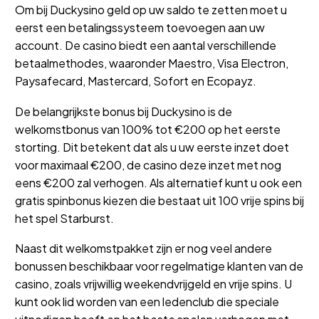
Om bij Duckysino geld op uw saldo te zetten moet u
eerst een betalingssysteem toevoegen aan uw
account. De casino biedt een aantal verschillende
betaalmethodes, waaronder Maestro, Visa Electron,
Paysafecard, Mastercard, Sofort en Ecopayz.
De belangrijkste bonus bij Duckysino is de
welkomstbonus van 100% tot €200 op het eerste
storting. Dit betekent dat als u uw eerste inzet doet
voor maximaal €200, de casino deze inzet met nog
eens €200 zal verhogen. Als alternatief kunt u ook een
gratis spinbonus kiezen die bestaat uit 100 vrije spins bij
het spel Starburst.
Naast dit welkomstpakket zijn er nog veel andere
bonussen beschikbaar voor regelmatige klanten van de
casino, zoals vrijwillig weekendvrijgeld en vrije spins. U
kunt ook lid worden van een ledenclub die speciale