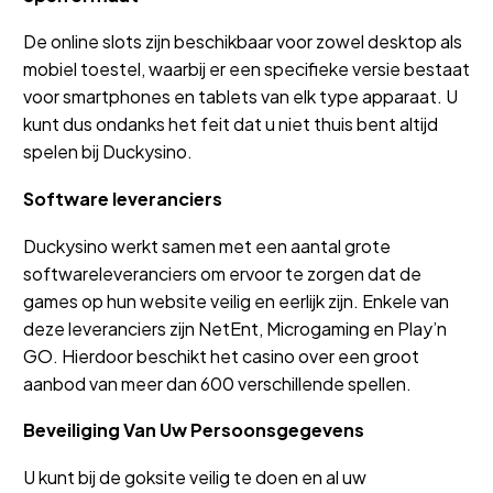
De online slots zijn beschikbaar voor zowel desktop als
mobiel toestel, waarbij er een specifieke versie bestaat
voor smartphones en tablets van elk type apparaat. U
kunt dus ondanks het feit dat u niet thuis bent altijd
spelen bij Duckysino.
Software leveranciers
Duckysino werkt samen met een aantal grote
softwareleveranciers om ervoor te zorgen dat de
games op hun website veilig en eerlijk zijn. Enkele van
deze leveranciers zijn NetEnt, Microgaming en Play’n
GO. Hierdoor beschikt het casino over een groot
aanbod van meer dan 600 verschillende spellen.
Beveiliging Van Uw Persoonsgegevens
U kunt bij de goksite veilig te doen en al uw