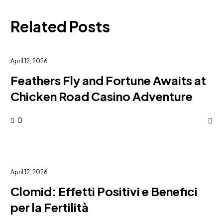
Related Posts
April 12, 2026
Feathers Fly and Fortune Awaits at
Chicken Road Casino Adventure
0
April 12, 2026
Clomid: Effetti Positivi e Benefici
per la Fertilità