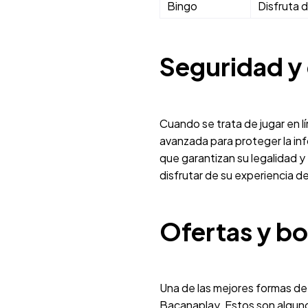
Bingo
Disfruta 
Seguridad y 
Cuando se trata de jugar en lí
avanzada para proteger la inf
que garantizan su legalidad y
disfrutar de su experiencia d
Ofertas y bo
Una de las mejores formas de
Bacanaplay. Estos son algun