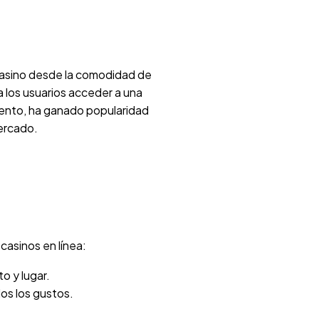
casino desde la comodidad de
 a los usuarios acceder a una
ento, ha ganado popularidad
mercado.
casinos en línea:
o y lugar.
os los gustos.