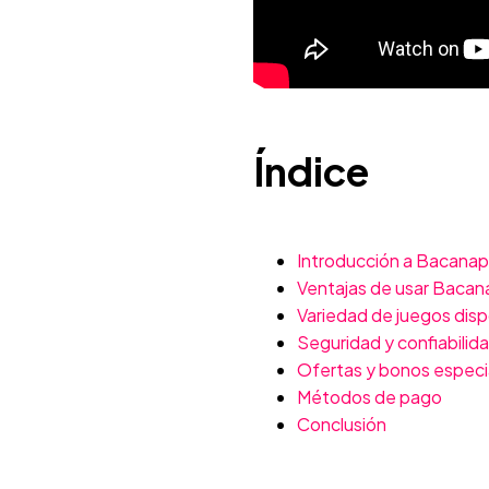
Índice
Introducción a Bacanap
Ventajas de usar Bacan
Variedad de juegos disp
Seguridad y confiabilid
Ofertas y bonos especi
Métodos de pago
Conclusión