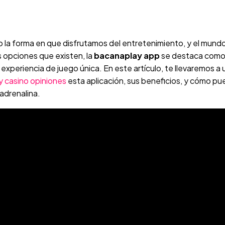
do la forma en que disfrutamos del entretenimiento, y el mundo
s opciones que existen, la
bacanaplay app
se destaca como 
periencia de juego única. En este artículo, te llevaremos a u
 casino opiniones
esta aplicación, sus beneficios, y cómo p
 adrenalina.