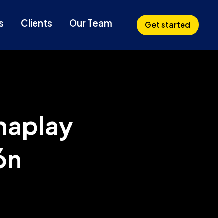
s
Clients
Our Team
Get started
naplay
ón