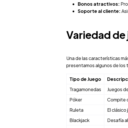
Bonos atractivos:
Pro
Soporte al cliente:
Asi
Variedad de 
Una de las características má
presentamos algunos de los 
Tipo de Juego
Descripc
Tragamonedas
Juegos de
Póker
Compite c
Ruleta
El clásico
Blackjack
Desafía al