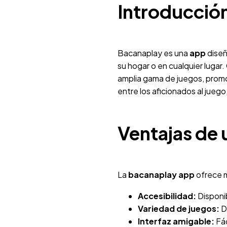
Introducció
Bacanaplay es una
app
diseñ
su hogar o en cualquier lugar.
amplia gama de juegos, prom
entre los aficionados al jueg
Ventajas de
La
bacanaplay app
ofrece m
Accesibilidad:
Disponib
Variedad de juegos:
D
Interfaz amigable:
Fác