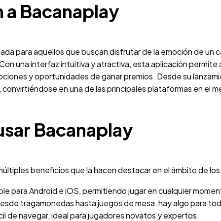
n a Bacanaplay
ada para aquellos que buscan disfrutar de la emoción de un 
 Con una interfaz intuitiva y atractiva, esta aplicación permite
ociones y oportunidades de ganar premios. Desde su lanzami
o, convirtiéndose en una de las principales plataformas en el 
 usar Bacanaplay
últiples beneficios que la hacen destacar en el ámbito de los 
le para Android e iOS, permitiendo jugar en cualquier moment
esde tragamonedas hasta juegos de mesa, hay algo para tod
il de navegar, ideal para jugadores novatos y expertos.