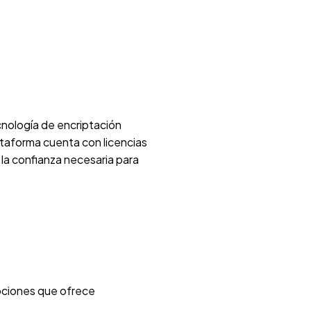
ecnología de encriptación
ataforma cuenta con licencias
 la confianza necesaria para
mociones que ofrece