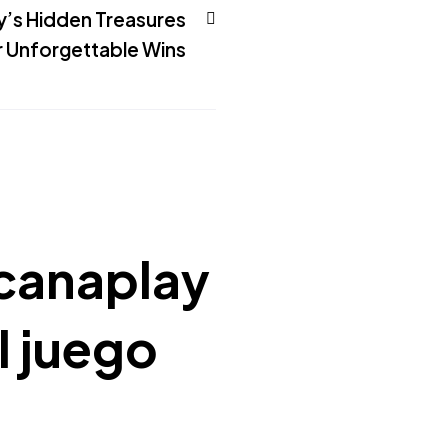
y’s Hidden Treasures
r Unforgettable Wins
acanaplay
l juego