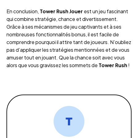
En conclusion,
Tower Rush Jouer
est un jeu fascinant
qui combine stratégie, chance et divertissement.
Grâce à ses mécanismes de jeu captivants et à ses
nombreuses fonctionnalités bonus, il est facile de
comprendre pourquoi il attire tant de joueurs. N’oubliez
pas d’appliquer les stratégies mentionnées et de vous
amuser tout en jouant. Que la chance soit avec vous
alors que vous gravissez les sommets de
Tower Rush
!