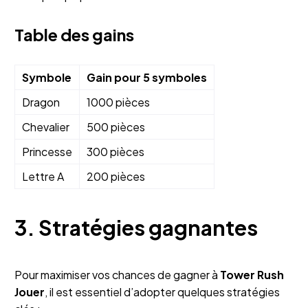
Table des gains
Symbole
Gain pour 5 symboles
Dragon
1000 pièces
Chevalier
500 pièces
Princesse
300 pièces
Lettre A
200 pièces
3. Stratégies gagnantes
Pour maximiser vos chances de gagner à
Tower Rush
Jouer
, il est essentiel d’adopter quelques stratégies