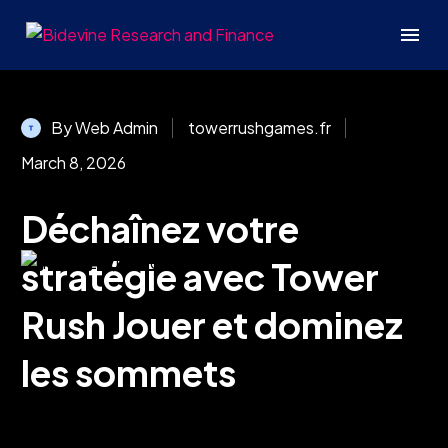
By Web Admin
towerrushgames.fr
March 8, 2026
Déchaînez votre
stratégie avec Tower
Rush Jouer et dominez
les sommets