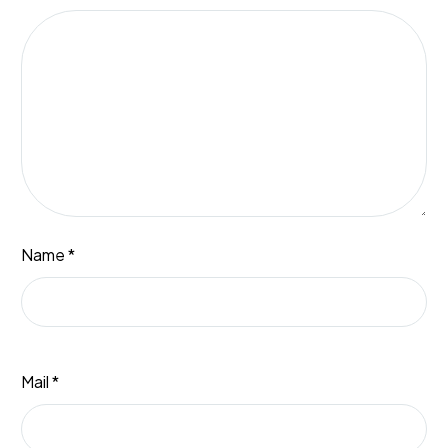
Name *
Mail *